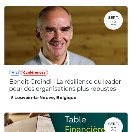
SEPT.
23
Midi
Conférences
Benoit Greindl | La résilience du leader
pour des organisations plus robustes
Louvain-la-Neuve
,
Belgique
SEPT.
25