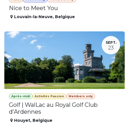
Nice to Meet You
Louvain-la-Neuve
,
Belgique
SEPT.
23
Après-midi
Activités Passion
Members only
Golf | WalLac au Royal Golf Club
d'Ardennes
Houyet
,
Belgique