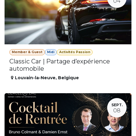
04
Member & Guest
Midi
Activités Passion
Classic Car | Partage d’expérience
automobile
Louvain-la-Neuve
,
Belgique
SEPT.
08