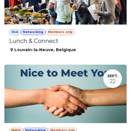
Midi
Networking
Members only
Lunch & Connect
Louvain-la-Neuve
,
Belgique
SEPT.
22
Matin
Networking
Members only