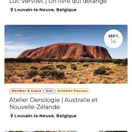
Luc Vervliet | Un livre qui dérange
Louvain-la-Neuve
,
Belgique
SEPT.
14
Member & Guest
Soir
Activités Passion
Atelier Oenologie | Australie et
Nouvelle-Zélande
Louvain-la-Neuve
,
Belgique