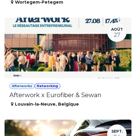
Wortegem-Petegem
AOÛT
27
Afterworks
Networking
Afterwork x Eurofiber & Sewan
Louvain-la-Neuve
,
Belgique
SEPT.