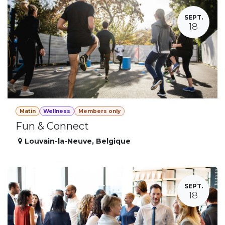
SEPT.
18
Matin
Wellness
Members only
Fun & Connect
Louvain-la-Neuve
,
Belgique
SEPT.
18