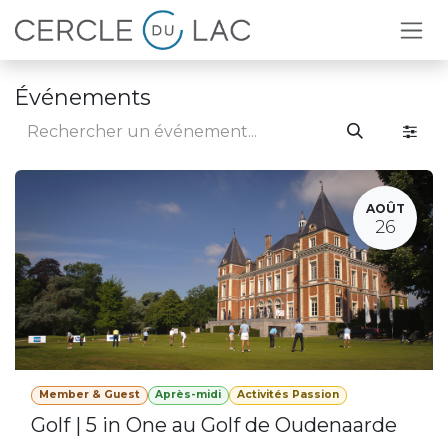
Se rendre au contenu
Événements
AOÛT
26
Member & Guest
Après-midi
Activités Passion
Golf | 5 in One au Golf de Oudenaarde