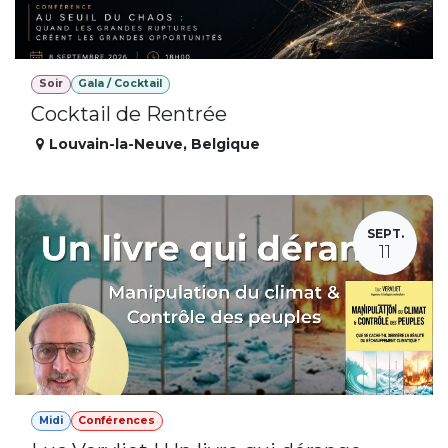
Soir
Gala / Cocktail
Cocktail de Rentrée
Louvain-la-Neuve
,
Belgique
SEPT.
11
Midi
Conférences