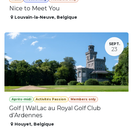
Nice to Meet You
Louvain-la-Neuve
,
Belgique
SEPT.
23
Après-midi
Activités Passion
Members only
Golf | WalLac au Royal Golf Club
d'Ardennes
Houyet
,
Belgique