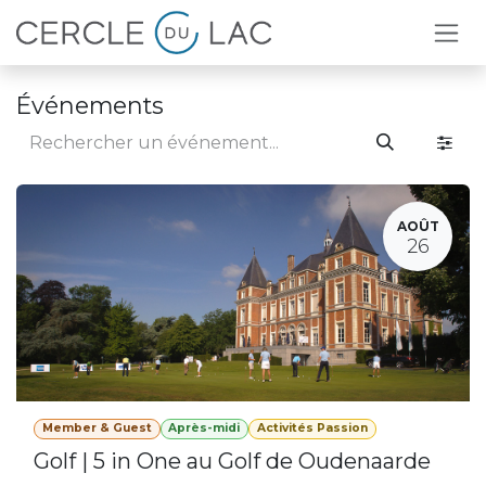
Se rendre au contenu
Événements
AOÛT
26
Member & Guest
Après-midi
Activités Passion
Golf | 5 in One au Golf de Oudenaarde