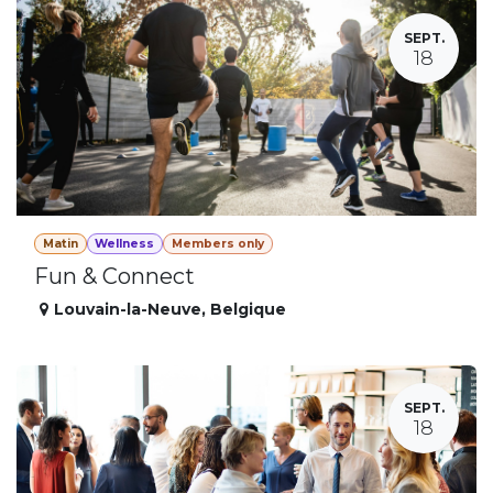
SEPT.
18
Matin
Wellness
Members only
Fun & Connect
Louvain-la-Neuve
,
Belgique
SEPT.
18