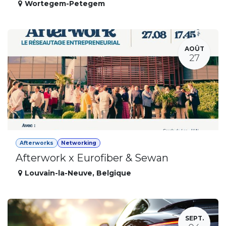
Wortegem-Petegem
AOÛT
27
Afterworks
Networking
Afterwork x Eurofiber & Sewan
Louvain-la-Neuve
,
Belgique
SEPT.