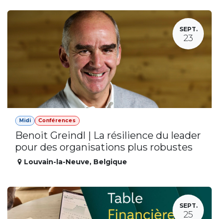
SEPT.
23
Midi
Conférences
Benoit Greindl | La résilience du leader
pour des organisations plus robustes
Louvain-la-Neuve
,
Belgique
SEPT.
25