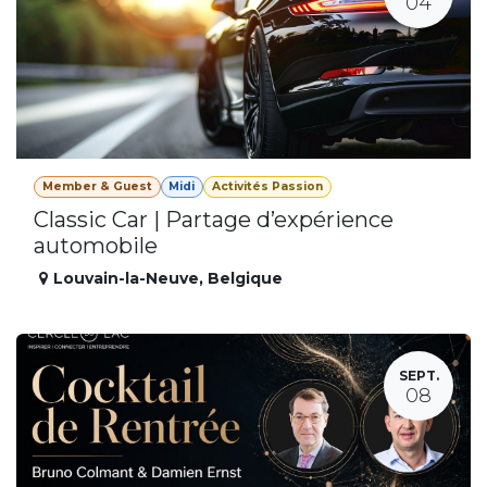
04
Member & Guest
Midi
Activités Passion
Classic Car | Partage d’expérience
automobile
Louvain-la-Neuve
,
Belgique
SEPT.
08