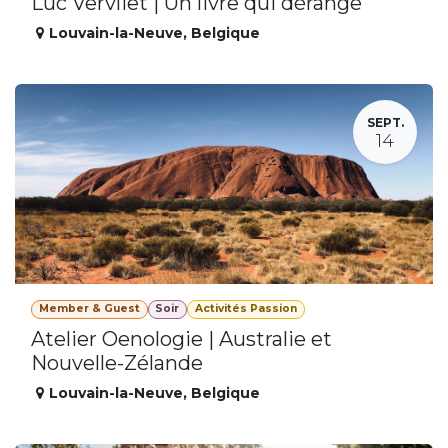
Luc Vervliet | Un livre qui dérange
Louvain-la-Neuve
,
Belgique
SEPT.
14
Member & Guest
Soir
Activités Passion
Atelier Oenologie | Australie et
Nouvelle-Zélande
Louvain-la-Neuve
,
Belgique