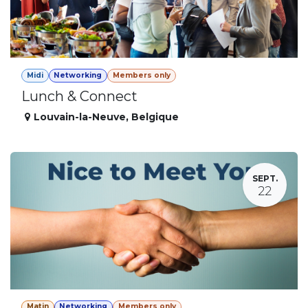
Midi
Networking
Members only
Lunch & Connect
Louvain-la-Neuve
,
Belgique
SEPT.
22
Matin
Networking
Members only