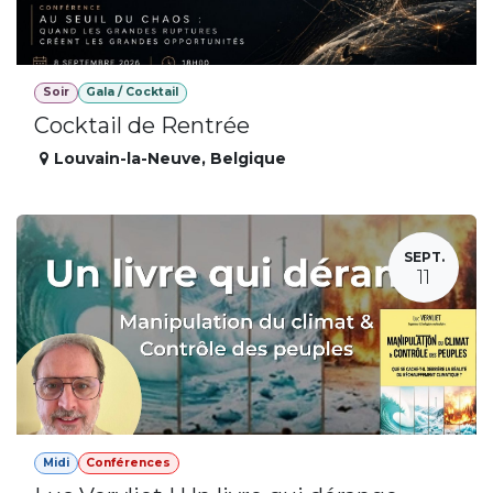
Soir
Gala / Cocktail
Cocktail de Rentrée
Louvain-la-Neuve
,
Belgique
SEPT.
11
Midi
Conférences