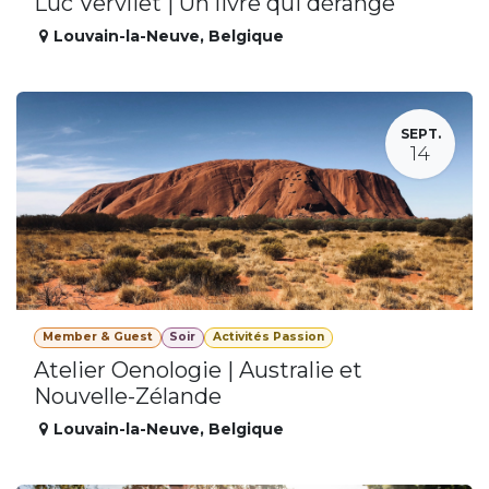
Luc Vervliet | Un livre qui dérange
Louvain-la-Neuve
,
Belgique
SEPT.
14
Member & Guest
Soir
Activités Passion
Atelier Oenologie | Australie et
Nouvelle-Zélande
Louvain-la-Neuve
,
Belgique