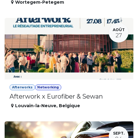
Wortegem-Petegem
AOÛT
27
Afterworks
Networking
Afterwork x Eurofiber & Sewan
Louvain-la-Neuve
,
Belgique
SEPT.