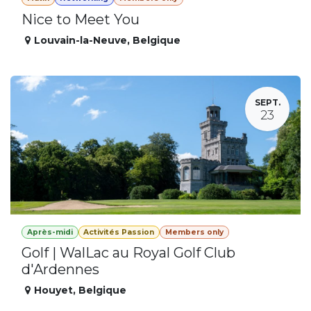
Nice to Meet You
Louvain-la-Neuve
,
Belgique
SEPT.
23
Après-midi
Activités Passion
Members only
Golf | WalLac au Royal Golf Club
d'Ardennes
Houyet
,
Belgique