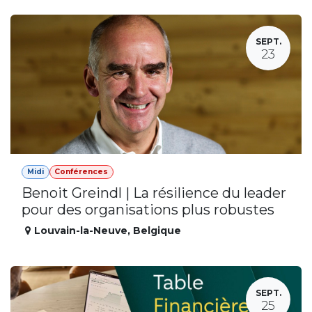
SEPT.
23
Midi
Conférences
Benoit Greindl | La résilience du leader
pour des organisations plus robustes
Louvain-la-Neuve
,
Belgique
SEPT.
25