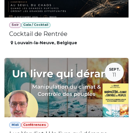
Soir
Gala / Cocktail
Cocktail de Rentrée
Louvain-la-Neuve
,
Belgique
SEPT.
11
Midi
Conférences