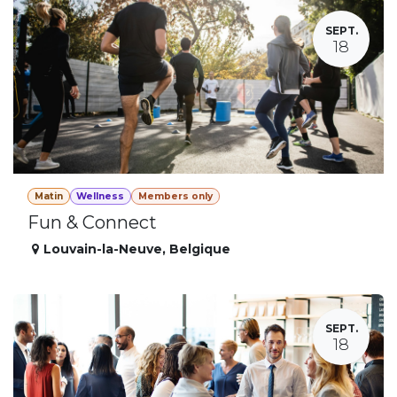
SEPT.
18
Matin
Wellness
Members only
Fun & Connect
Louvain-la-Neuve
,
Belgique
SEPT.
18