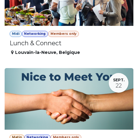
Midi
Networking
Members only
Lunch & Connect
Louvain-la-Neuve
,
Belgique
SEPT.
22
Matin
Networking
Members only