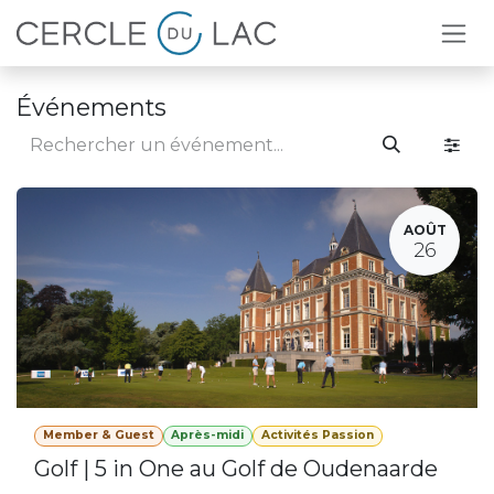
Se rendre au contenu
Événements
AOÛT
26
Member & Guest
Après-midi
Activités Passion
Golf | 5 in One au Golf de Oudenaarde