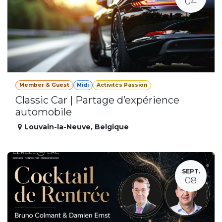
04
Member & Guest
Midi
Activités Passion
Classic Car | Partage d’expérience
automobile
Louvain-la-Neuve
,
Belgique
SEPT.
08