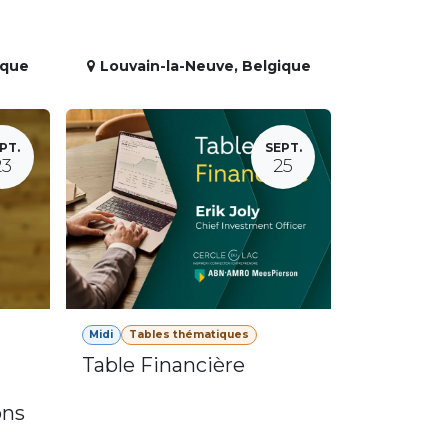
ique
Louvain-la-Neuve
,
Belgique
PT.
SEPT.
23
25
Midi
Tables thématiques
Table Financière
ons