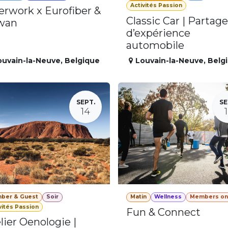
Activités Passion
erwork x Eurofiber &
Classic Car | Partage
wan
d’expérience
automobile
ouvain-la-Neuve
,
Belgique
Louvain-la-Neuve
,
Belg
SEPT.
SE
14
ber & Guest
Soir
Matin
Wellness
Members on
vités Passion
Fun & Connect
lier Oenologie |