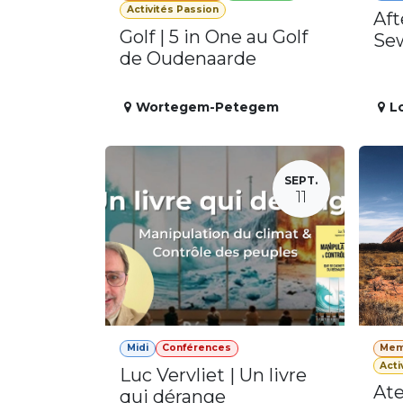
Activités Passion
Aft
Golf | 5 in One au Golf
Se
de Oudenaarde
Wortegem-Petegem
L
SEPT.
11
Midi
Conférences
Mem
Acti
Luc Vervliet | Un livre
Ate
qui dérange