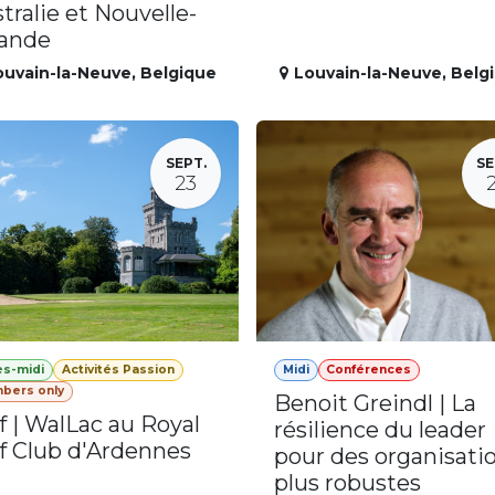
tralie et Nouvelle-
lande
ouvain-la-Neuve
,
Belgique
Louvain-la-Neuve
,
Belg
SEPT.
SE
23
ès-midi
Activités Passion
Midi
Conférences
bers only
Benoit Greindl | La
f | WalLac au Royal
résilience du leader
f Club d'Ardennes
pour des organisati
plus robustes