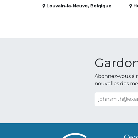
Louvain-la-Neuve
,
Belgique
H
Gardon
Abonnez-vous à n
nouvelles des m
Cer