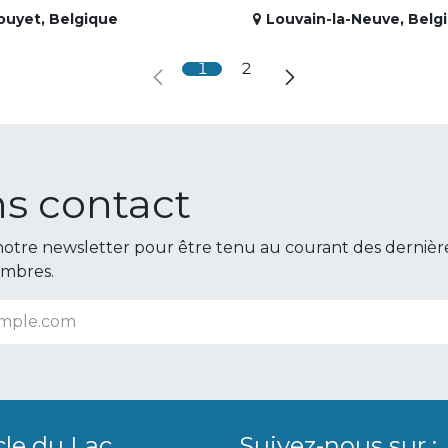
ouyet
,
Belgique
Louvain-la-Neuve
,
Belg
1
2
s contact
otre newsletter pour être tenu au courant des dernièr
embres.
cle du Lac
Suivez-nous sur :