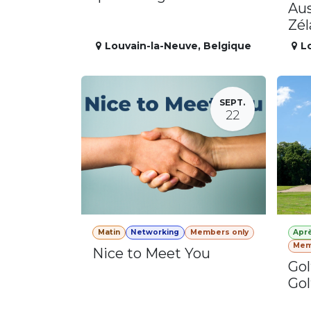
Aus
Zé
Louvain-la-Neuve
,
Belgique
L
SEPT.
22
Matin
Networking
Members only
Apr
Mem
Nice to Meet You
Gol
Gol