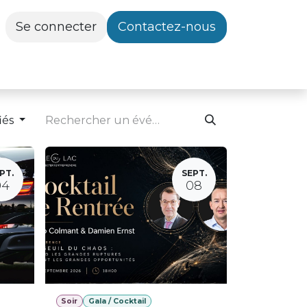
Se connecter
Contactez-nous
iés
PT.
SEPT.
04
08
Soir
Gala / Cocktail