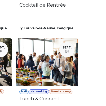
Cocktail de Rentrée
ique
Louvain-la-Neuve
,
Belgique
PT.
SEPT.
18
18
ly
Midi
Networking
Members only
Lunch & Connect