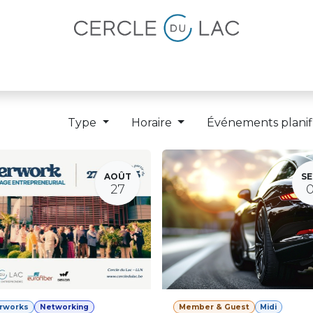
lités
Magazine
Devenir membre
Type
Horaire
Événements planif
AOÛT
SE
27
erworks
Networking
Member & Guest
Midi