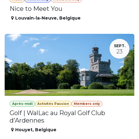
Nice to Meet You
Louvain-la-Neuve
,
Belgique
SEPT.
23
Après-midi
Activités Passion
Members only
Golf | WalLac au Royal Golf Club
d'Ardennes
Houyet
,
Belgique