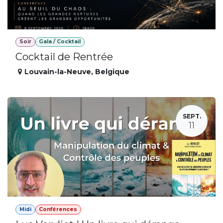
Soir
Gala / Cocktail
Cocktail de Rentrée
Louvain-la-Neuve
,
Belgique
SEPT.
11
Midi
Conférences