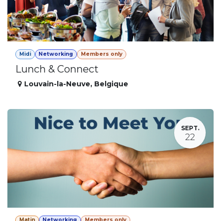
Midi
Networking
Members only
Lunch & Connect
Louvain-la-Neuve
,
Belgique
SEPT.
22
Matin
Networking
Members only