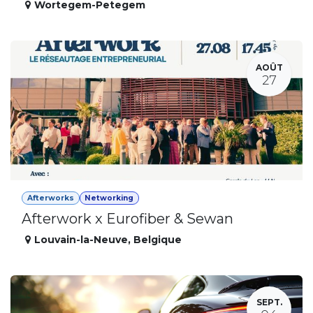
Wortegem-Petegem
AOÛT
27
Afterworks
Networking
Afterwork x Eurofiber & Sewan
Louvain-la-Neuve
,
Belgique
SEPT.