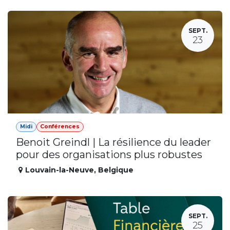
SEPT.
23
Midi
Conférences
Benoit Greindl | La résilience du leader
pour des organisations plus robustes
Louvain-la-Neuve
,
Belgique
SEPT.
25