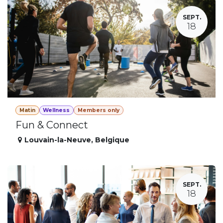
SEPT.
18
Matin
Wellness
Members only
Fun & Connect
Louvain-la-Neuve
,
Belgique
SEPT.
18