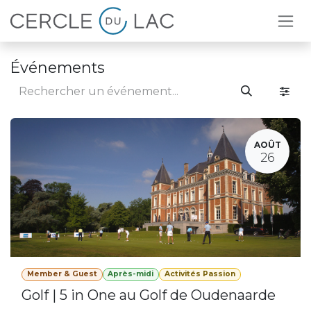
Se rendre au contenu
Événements
AOÛT
26
Member & Guest
Après-midi
Activités Passion
Golf | 5 in One au Golf de Oudenaarde