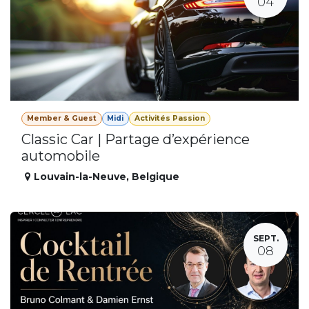
04
Member & Guest
Midi
Activités Passion
Classic Car | Partage d’expérience
automobile
Louvain-la-Neuve
,
Belgique
SEPT.
08