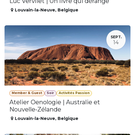
Luc Vervliet | Un livre qui dérange
Louvain-la-Neuve
,
Belgique
SEPT.
14
Member & Guest
Soir
Activités Passion
Atelier Oenologie | Australie et
Nouvelle-Zélande
Louvain-la-Neuve
,
Belgique