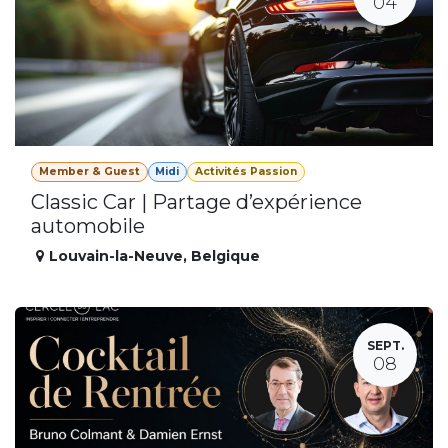
04
Member & Guest
Midi
Activités Passion
Classic Car | Partage d’expérience
automobile
Louvain-la-Neuve
,
Belgique
SEPT.
08