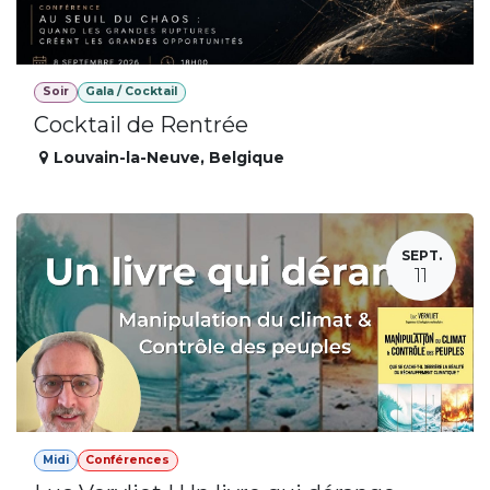
Soir
Gala / Cocktail
Cocktail de Rentrée
Louvain-la-Neuve
,
Belgique
SEPT.
11
Midi
Conférences