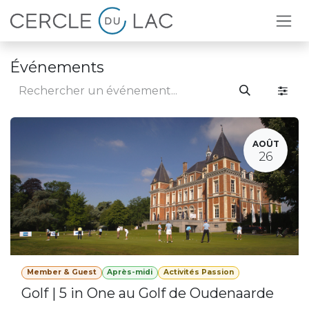
Se rendre au contenu
Événements
AOÛT
26
Member & Guest
Après-midi
Activités Passion
Golf | 5 in One au Golf de Oudenaarde