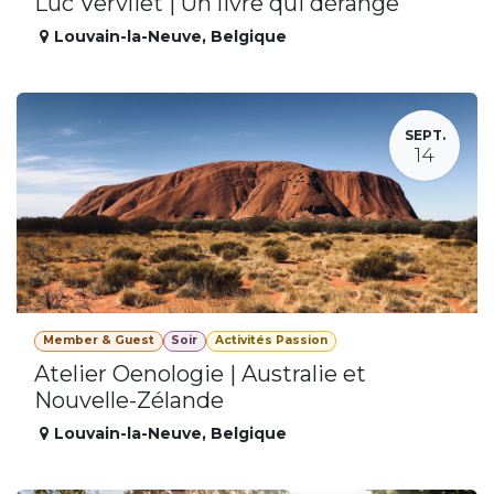
Luc Vervliet | Un livre qui dérange
Louvain-la-Neuve
,
Belgique
SEPT.
14
Member & Guest
Soir
Activités Passion
Atelier Oenologie | Australie et
Nouvelle-Zélande
Louvain-la-Neuve
,
Belgique