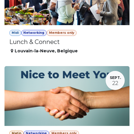
Midi
Networking
Members only
Lunch & Connect
Louvain-la-Neuve
,
Belgique
SEPT.
22
Matin
Networking
Members only