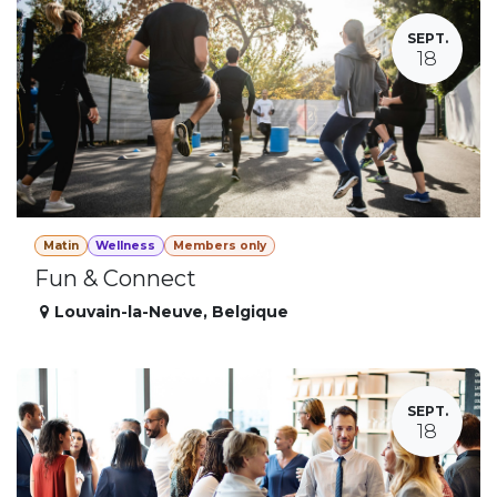
SEPT.
18
Matin
Wellness
Members only
Fun & Connect
Louvain-la-Neuve
,
Belgique
SEPT.
18