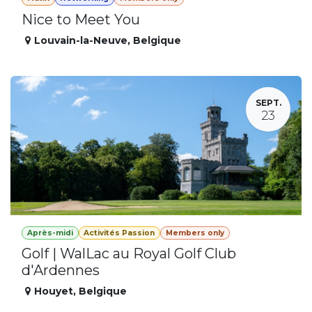
Nice to Meet You
Louvain-la-Neuve
,
Belgique
SEPT.
23
Après-midi
Activités Passion
Members only
Golf | WalLac au Royal Golf Club
d'Ardennes
Houyet
,
Belgique