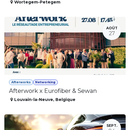
Wortegem-Petegem
AOÛT
27
Afterworks
Networking
Afterwork x Eurofiber & Sewan
Louvain-la-Neuve
,
Belgique
SEPT.