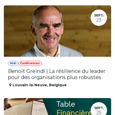
SEPT.
23
Midi
Conférences
Benoit Greindl | La résilience du leader
pour des organisations plus robustes
Louvain-la-Neuve
,
Belgique
SEPT.
25