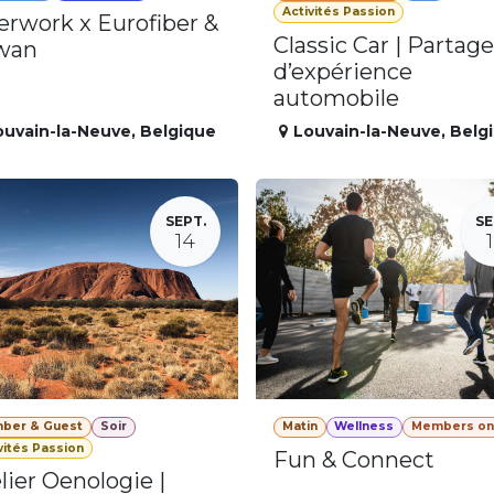
Activités Passion
erwork x Eurofiber &
Classic Car | Partage
wan
d’expérience
automobile
ouvain-la-Neuve
,
Belgique
Louvain-la-Neuve
,
Belg
SEPT.
SE
14
ber & Guest
Soir
Matin
Wellness
Members on
vités Passion
Fun & Connect
lier Oenologie |