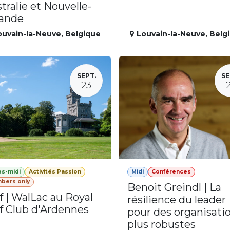
tralie et Nouvelle-
lande
ouvain-la-Neuve
,
Belgique
Louvain-la-Neuve
,
Belg
SEPT.
SE
23
ès-midi
Activités Passion
Midi
Conférences
bers only
Benoit Greindl | La
f | WalLac au Royal
résilience du leader
f Club d'Ardennes
pour des organisati
plus robustes