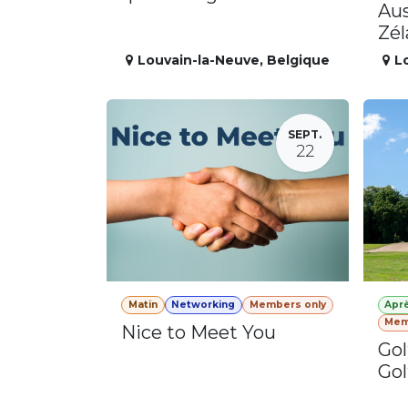
Aus
Zé
Louvain-la-Neuve
,
Belgique
L
SEPT.
22
Matin
Networking
Members only
Apr
Mem
Nice to Meet You
Gol
Gol