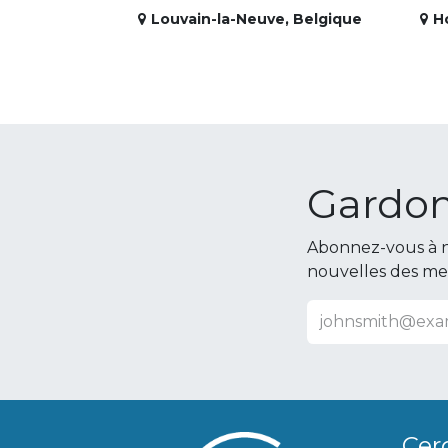
Louvain-la-Neuve
,
Belgique
H
Gardon
Abonnez-vous à n
nouvelles des m
Cer