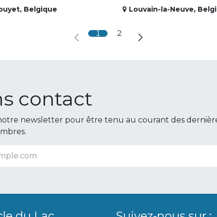
ouyet
,
Belgique
Louvain-la-Neuve
,
Belg
1
2
s contact
otre newsletter pour être tenu au courant des dernièr
embres.
cle du Lac
Suivez-nous sur :