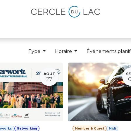
lités
Magazine
Devenir membre
Type
Horaire
Événements planif
AOÛT
SE
27
erworks
Networking
Member & Guest
Midi