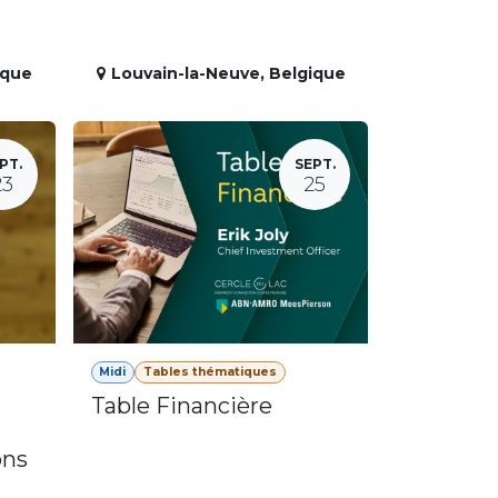
ique
Louvain-la-Neuve
,
Belgique
PT.
SEPT.
23
25
Midi
Tables thématiques
Table Financière
ons