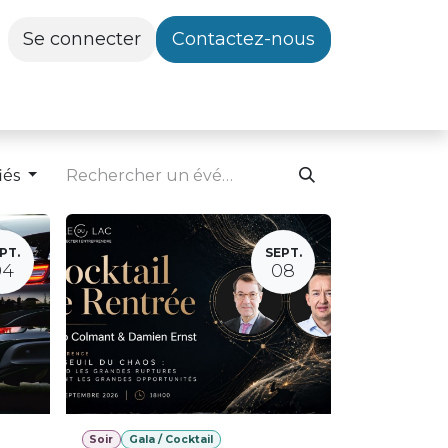
Se connecter
Contactez-nous
iés
PT.
SEPT.
04
08
Soir
Gala / Cocktail