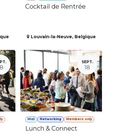
Cocktail de Rentrée
ique
Louvain-la-Neuve
,
Belgique
PT.
SEPT.
18
18
ly
Midi
Networking
Members only
Lunch & Connect