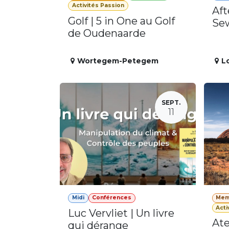
Activités Passion
Aft
Golf | 5 in One au Golf
Se
de Oudenaarde
Wortegem-Petegem
L
SEPT.
11
Midi
Conférences
Mem
Acti
Luc Vervliet | Un livre
Ate
qui dérange