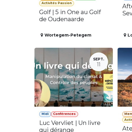
Activités Passion
Aft
Golf | 5 in One au Golf
Se
de Oudenaarde
Wortegem-Petegem
L
SEPT.
11
Midi
Conférences
Mem
Acti
Luc Vervliet | Un livre
Ate
qui dérange