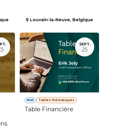
ique
Louvain-la-Neuve
,
Belgique
PT.
SEPT.
23
25
Midi
Tables thématiques
Table Financière
ons