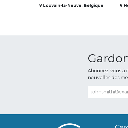
Louvain-la-Neuve
,
Belgique
H
Gardon
Abonnez-vous à n
nouvelles des m
Cer