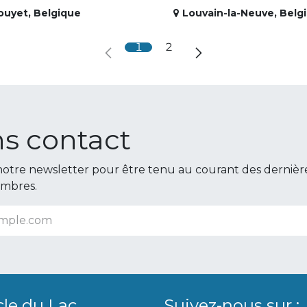
ouyet
,
Belgique
Louvain-la-Neuve
,
Belg
1
2
s contact
otre newsletter pour être tenu au courant des dernièr
embres.
cle du Lac
Suivez-nous sur :