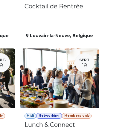
Cocktail de Rentrée
ique
Louvain-la-Neuve
,
Belgique
PT.
SEPT.
18
18
ly
Midi
Networking
Members only
Lunch & Connect