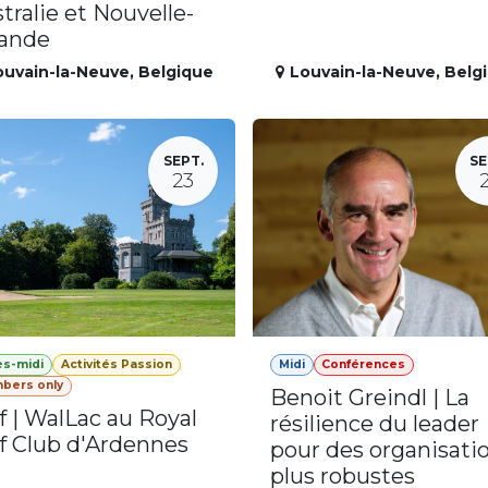
tralie et Nouvelle-
lande
ouvain-la-Neuve
,
Belgique
Louvain-la-Neuve
,
Belg
SEPT.
SE
23
ès-midi
Activités Passion
Midi
Conférences
bers only
Benoit Greindl | La
f | WalLac au Royal
résilience du leader
f Club d'Ardennes
pour des organisati
plus robustes