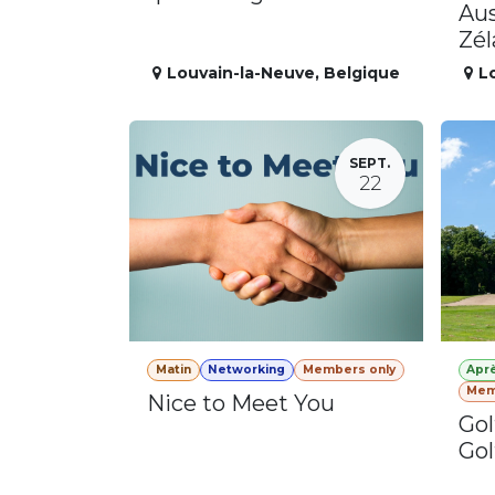
Aus
Zé
Louvain-la-Neuve
,
Belgique
L
SEPT.
22
Matin
Networking
Members only
Apr
Mem
Nice to Meet You
Gol
Gol