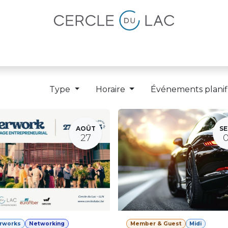
lités
Magazine
Devenir membre
Type
Horaire
Événements planif
AOÛT
SE
27
erworks
Networking
Member & Guest
Midi