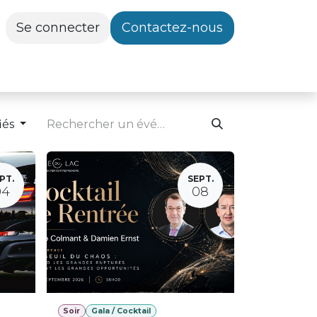
Se connecter
Contactez-nous
iés
PT.
SEPT.
04
08
Soir
Gala / Cocktail