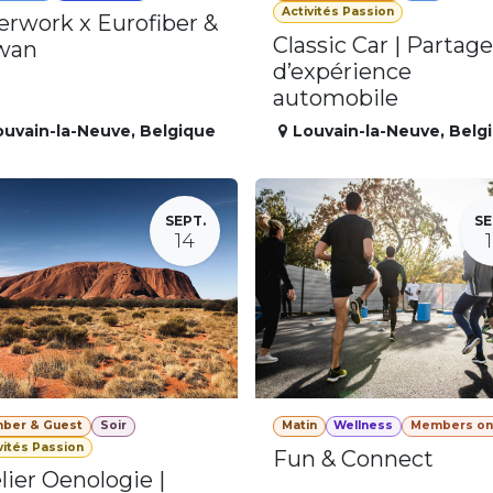
Activités Passion
erwork x Eurofiber &
Classic Car | Partage
wan
d’expérience
automobile
ouvain-la-Neuve
,
Belgique
Louvain-la-Neuve
,
Belg
SEPT.
SE
14
ber & Guest
Soir
Matin
Wellness
Members on
vités Passion
Fun & Connect
lier Oenologie |