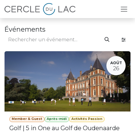
Se rendre au contenu
Événements
AOÛT
26
Member & Guest
Après-midi
Activités Passion
Golf | 5 in One au Golf de Oudenaarde