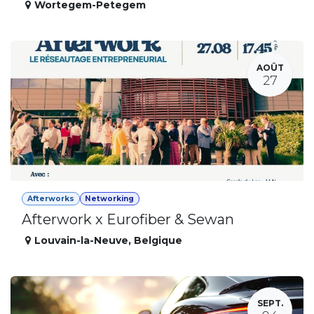
Wortegem-Petegem
AOÛT
27
Afterworks
Networking
Afterwork x Eurofiber & Sewan
Louvain-la-Neuve
,
Belgique
SEPT.