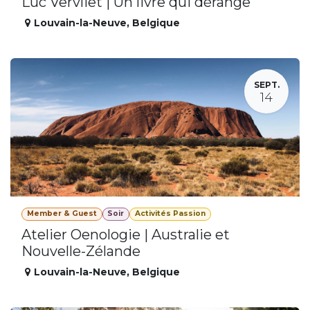
Luc Vervliet | Un livre qui dérange
Louvain-la-Neuve
,
Belgique
SEPT.
14
Member & Guest
Soir
Activités Passion
Atelier Oenologie | Australie et
Nouvelle-Zélande
Louvain-la-Neuve
,
Belgique