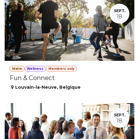
SEPT.
18
Matin
Wellness
Members only
Fun & Connect
Louvain-la-Neuve
,
Belgique
SEPT.
18