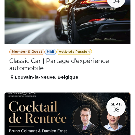
04
Member & Guest
Midi
Activités Passion
Classic Car | Partage d’expérience
automobile
Louvain-la-Neuve
,
Belgique
SEPT.
08