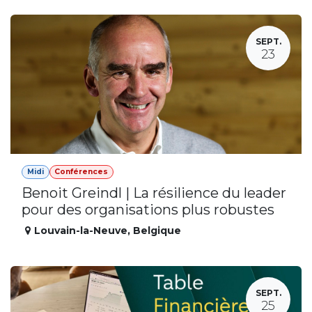
SEPT.
23
Midi
Conférences
Benoit Greindl | La résilience du leader
pour des organisations plus robustes
Louvain-la-Neuve
,
Belgique
SEPT.
25