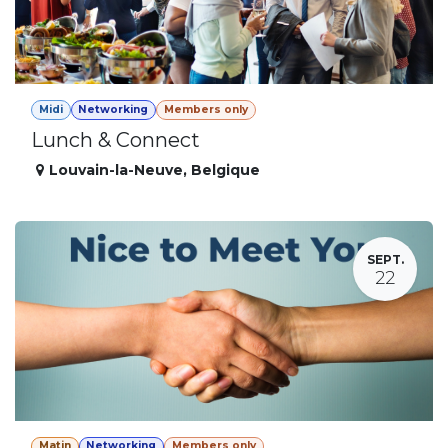
Midi
Networking
Members only
Lunch & Connect
Louvain-la-Neuve
,
Belgique
SEPT.
22
Matin
Networking
Members only