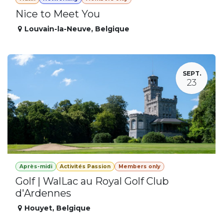
Nice to Meet You
Louvain-la-Neuve
,
Belgique
SEPT.
23
Après-midi
Activités Passion
Members only
Golf | WalLac au Royal Golf Club
d'Ardennes
Houyet
,
Belgique