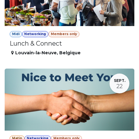
Midi
Networking
Members only
Lunch & Connect
Louvain-la-Neuve
,
Belgique
SEPT.
22
Matin
Networking
Members only