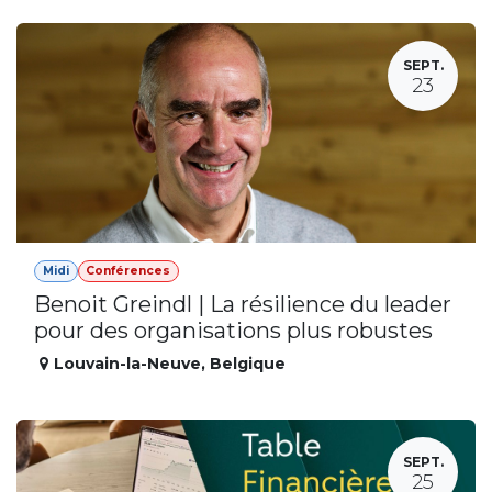
SEPT.
23
Midi
Conférences
Benoit Greindl | La résilience du leader
pour des organisations plus robustes
Louvain-la-Neuve
,
Belgique
SEPT.
25