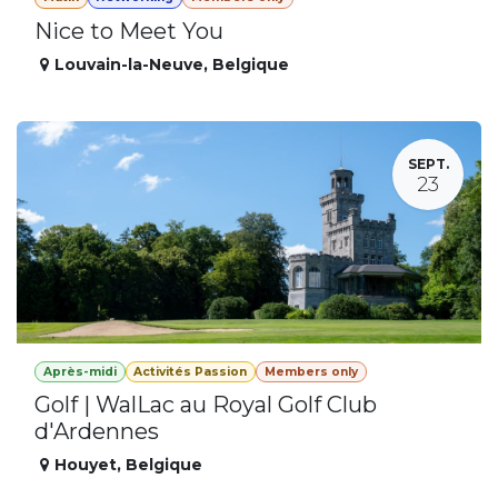
Nice to Meet You
Louvain-la-Neuve
,
Belgique
SEPT.
23
Après-midi
Activités Passion
Members only
Golf | WalLac au Royal Golf Club
d'Ardennes
Houyet
,
Belgique