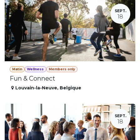
SEPT.
18
Matin
Wellness
Members only
Fun & Connect
Louvain-la-Neuve
,
Belgique
SEPT.
18