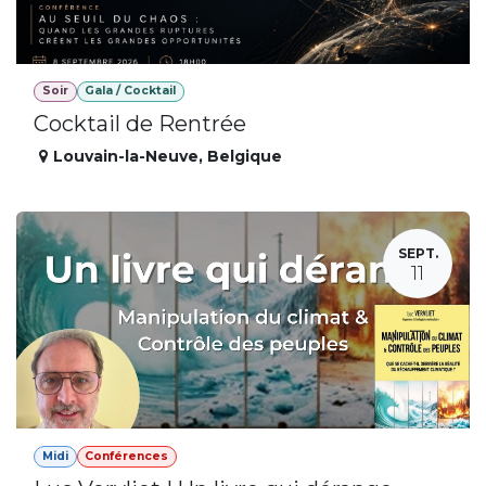
Soir
Gala / Cocktail
Cocktail de Rentrée
Louvain-la-Neuve
,
Belgique
SEPT.
11
Midi
Conférences