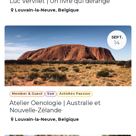
Luc Vervliet | Un livre qui dérange
Louvain-la-Neuve
,
Belgique
SEPT.
14
Member & Guest
Soir
Activités Passion
Atelier Oenologie | Australie et
Nouvelle-Zélande
Louvain-la-Neuve
,
Belgique