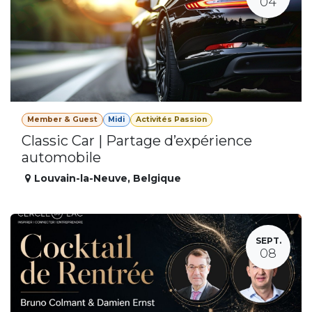
04
Member & Guest
Midi
Activités Passion
Classic Car | Partage d’expérience
automobile
Louvain-la-Neuve
,
Belgique
SEPT.
08