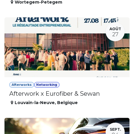
Wortegem-Petegem
AOÛT
27
Afterworks
Networking
Afterwork x Eurofiber & Sewan
Louvain-la-Neuve
,
Belgique
SEPT.