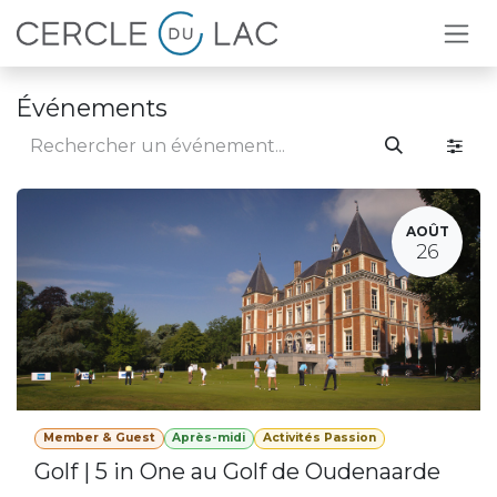
Se rendre au contenu
Événements
AOÛT
26
Member & Guest
Après-midi
Activités Passion
Golf | 5 in One au Golf de Oudenaarde