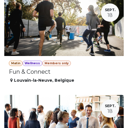
SEPT.
18
Matin
Wellness
Members only
Fun & Connect
Louvain-la-Neuve
,
Belgique
SEPT.
18