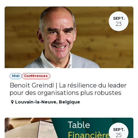
SEPT.
23
Midi
Conférences
Benoit Greindl | La résilience du leader
pour des organisations plus robustes
Louvain-la-Neuve
,
Belgique
SEPT.
25