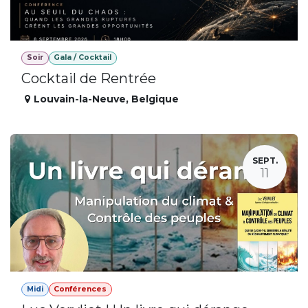
Soir
Gala / Cocktail
Cocktail de Rentrée
Louvain-la-Neuve
,
Belgique
SEPT.
11
Midi
Conférences