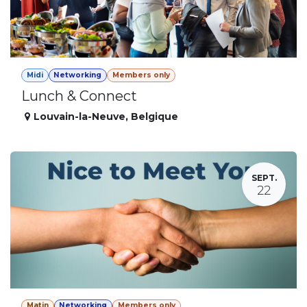
Midi
Networking
Members only
Lunch & Connect
Louvain-la-Neuve
,
Belgique
SEPT.
22
Matin
Networking
Members only