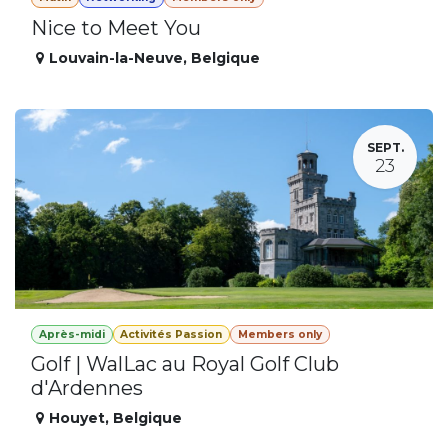
Nice to Meet You
Louvain-la-Neuve
,
Belgique
SEPT.
23
Après-midi
Activités Passion
Members only
Golf | WalLac au Royal Golf Club
d'Ardennes
Houyet
,
Belgique