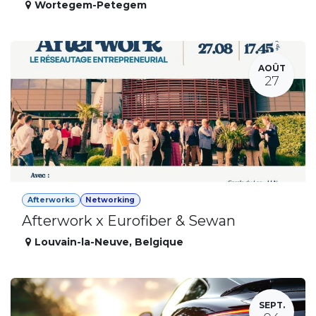
Wortegem-Petegem
AOÛT
27
Afterworks
Networking
Afterwork x Eurofiber & Sewan
Louvain-la-Neuve
,
Belgique
SEPT.