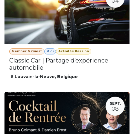
04
Member & Guest
Midi
Activités Passion
Classic Car | Partage d’expérience
automobile
Louvain-la-Neuve
,
Belgique
SEPT.
08