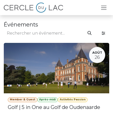
Se rendre au contenu
Événements
AOÛT
26
Member & Guest
Après-midi
Activités Passion
Golf | 5 in One au Golf de Oudenaarde