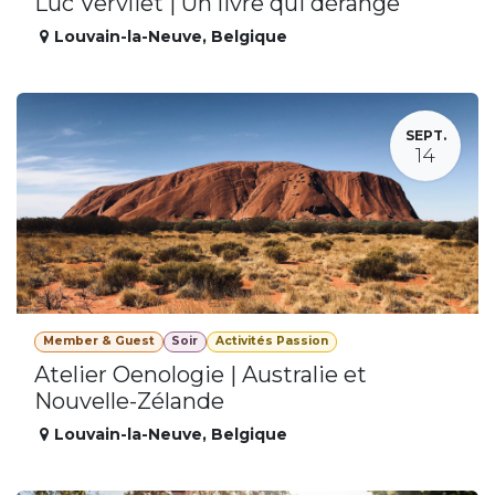
Luc Vervliet | Un livre qui dérange
Louvain-la-Neuve
,
Belgique
SEPT.
14
Member & Guest
Soir
Activités Passion
Atelier Oenologie | Australie et
Nouvelle-Zélande
Louvain-la-Neuve
,
Belgique