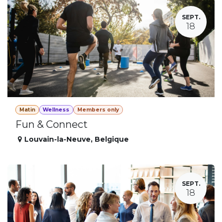
SEPT.
18
Matin
Wellness
Members only
Fun & Connect
Louvain-la-Neuve
,
Belgique
SEPT.
18