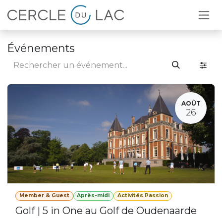
Se rendre au contenu
Événements
AOÛT
26
Member & Guest
Après-midi
Activités Passion
Golf | 5 in One au Golf de Oudenaarde