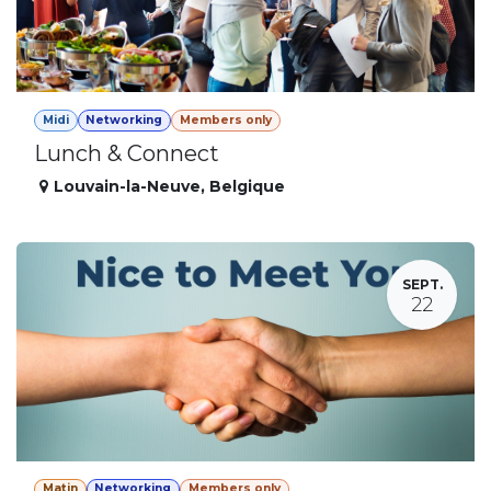
Midi
Networking
Members only
Lunch & Connect
Louvain-la-Neuve
,
Belgique
SEPT.
22
Matin
Networking
Members only