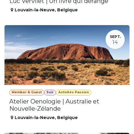
Luc Vervliet | Un livre qui dérange
Louvain-la-Neuve
,
Belgique
SEPT.
14
Member & Guest
Soir
Activités Passion
Atelier Oenologie | Australie et
Nouvelle-Zélande
Louvain-la-Neuve
,
Belgique