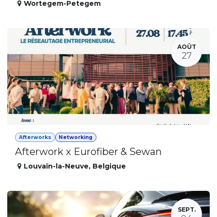
Wortegem-Petegem
AOÛT
27
Afterworks
Networking
Afterwork x Eurofiber & Sewan
Louvain-la-Neuve
,
Belgique
SEPT.