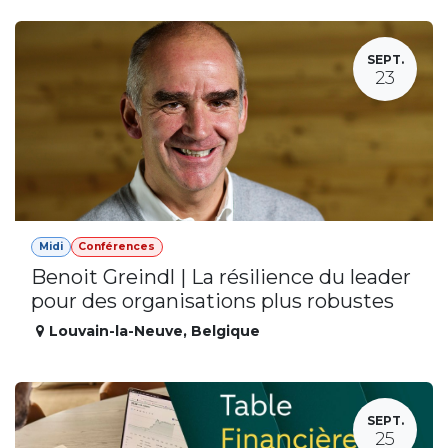
SEPT.
23
Midi
Conférences
Benoit Greindl | La résilience du leader
pour des organisations plus robustes
Louvain-la-Neuve
,
Belgique
SEPT.
25