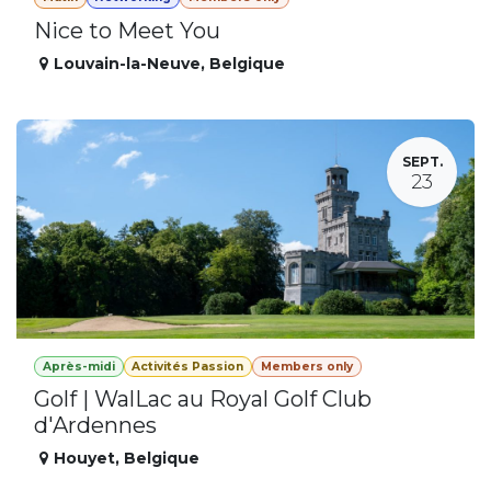
Nice to Meet You
Louvain-la-Neuve
,
Belgique
SEPT.
23
Après-midi
Activités Passion
Members only
Golf | WalLac au Royal Golf Club
d'Ardennes
Houyet
,
Belgique