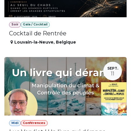
Soir
Gala / Cocktail
Cocktail de Rentrée
Louvain-la-Neuve
,
Belgique
SEPT.
11
Midi
Conférences