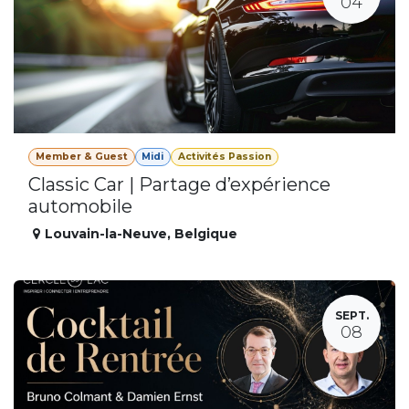
04
Member & Guest
Midi
Activités Passion
Classic Car | Partage d’expérience
automobile
Louvain-la-Neuve
,
Belgique
SEPT.
08