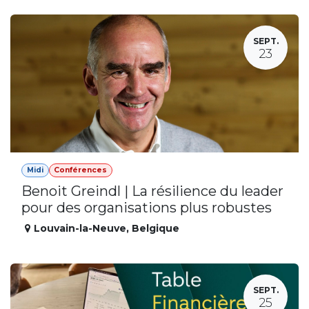
SEPT.
23
Midi
Conférences
Benoit Greindl | La résilience du leader
pour des organisations plus robustes
Louvain-la-Neuve
,
Belgique
SEPT.
25