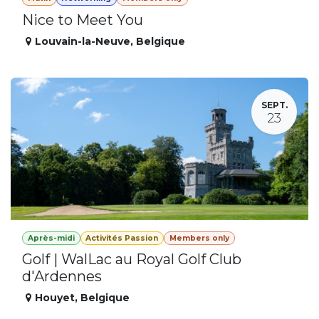
Nice to Meet You
Louvain-la-Neuve
,
Belgique
SEPT.
23
Après-midi
Activités Passion
Members only
Golf | WalLac au Royal Golf Club
d'Ardennes
Houyet
,
Belgique