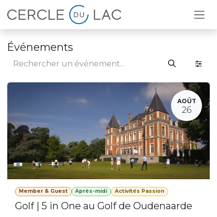
Se rendre au contenu
Événements
AOÛT
26
Member & Guest
Après-midi
Activités Passion
Golf | 5 in One au Golf de Oudenaarde