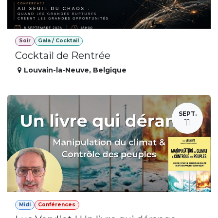
Soir
Gala / Cocktail
Cocktail de Rentrée
Louvain-la-Neuve
,
Belgique
SEPT.
11
Midi
Conférences