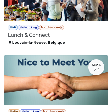
Midi
Networking
Members only
Lunch & Connect
Louvain-la-Neuve
,
Belgique
SEPT.
22
Matin
Networking
Members only