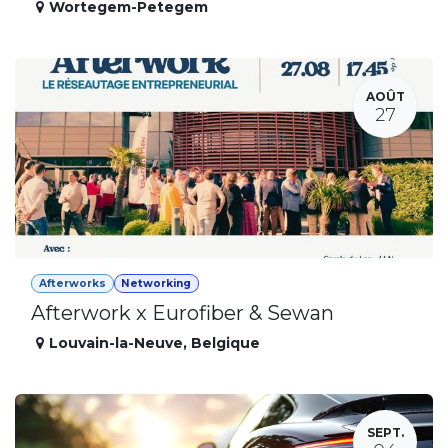
Wortegem-Petegem
AOÛT
27
Afterworks
Networking
Afterwork x Eurofiber & Sewan
Louvain-la-Neuve
,
Belgique
SEPT.