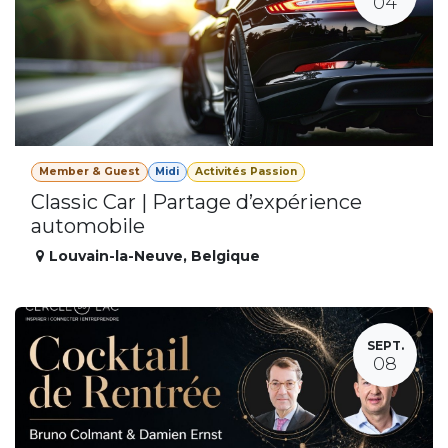
04
Member & Guest
Midi
Activités Passion
Classic Car | Partage d’expérience
automobile
Louvain-la-Neuve
,
Belgique
SEPT.
08