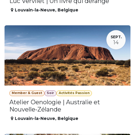
Luc Vervliet | Un livre qui dérange
Louvain-la-Neuve
,
Belgique
SEPT.
14
Member & Guest
Soir
Activités Passion
Atelier Oenologie | Australie et
Nouvelle-Zélande
Louvain-la-Neuve
,
Belgique