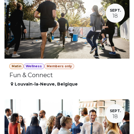
SEPT.
18
Matin
Wellness
Members only
Fun & Connect
Louvain-la-Neuve
,
Belgique
SEPT.
18