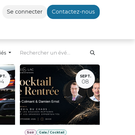
Se connecter
Contactez-nous
iés
PT.
SEPT.
04
08
Soir
Gala / Cocktail