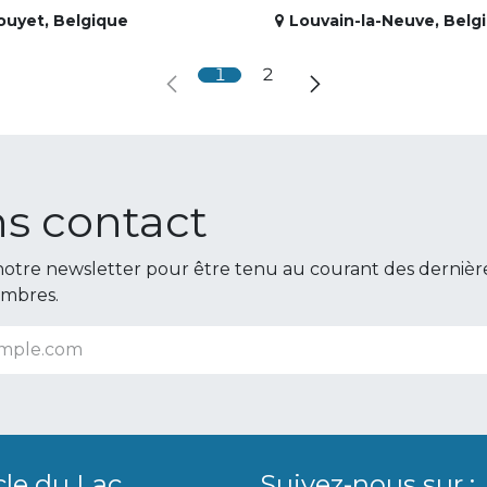
ouyet
,
Belgique
Louvain-la-Neuve
,
Belg
1
2
s contact
otre newsletter pour être tenu au courant des dernièr
embres.
cle du Lac
Suivez-nous sur :