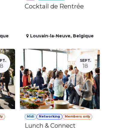
Cocktail de Rentrée
ique
Louvain-la-Neuve
,
Belgique
PT.
SEPT.
18
18
ly
Midi
Networking
Members only
Lunch & Connect