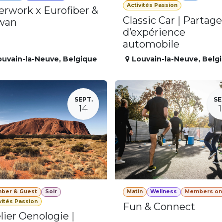
Activités Passion
erwork x Eurofiber &
Classic Car | Partage
wan
d’expérience
automobile
ouvain-la-Neuve
,
Belgique
Louvain-la-Neuve
,
Belg
SEPT.
SE
14
ber & Guest
Soir
Matin
Wellness
Members on
vités Passion
Fun & Connect
lier Oenologie |