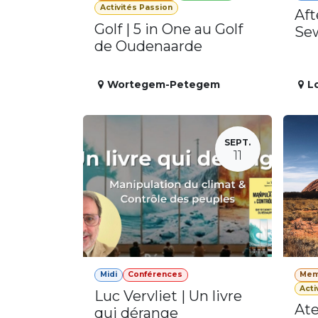
Activités Passion
Aft
Golf | 5 in One au Golf
Se
de Oudenaarde
Wortegem-Petegem
L
SEPT.
11
Midi
Conférences
Mem
Acti
Luc Vervliet | Un livre
Ate
qui dérange