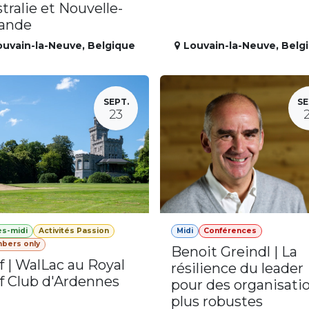
tralie et Nouvelle-
lande
ouvain-la-Neuve
,
Belgique
Louvain-la-Neuve
,
Belg
SEPT.
SE
23
ès-midi
Activités Passion
Midi
Conférences
bers only
Benoit Greindl | La
f | WalLac au Royal
résilience du leader
f Club d'Ardennes
pour des organisati
plus robustes