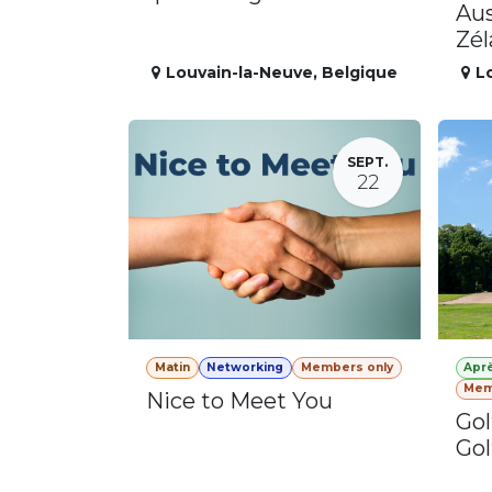
Aus
Zé
Louvain-la-Neuve
,
Belgique
L
SEPT.
22
Matin
Networking
Members only
Apr
Mem
Nice to Meet You
Gol
Gol