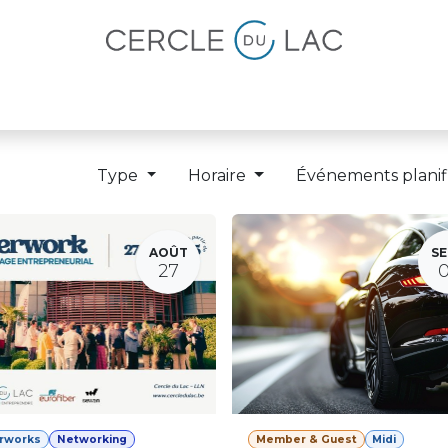
lités
Magazine
Devenir membre
Type
Horaire
Événements planif
AOÛT
SE
27
erworks
Networking
Member & Guest
Midi