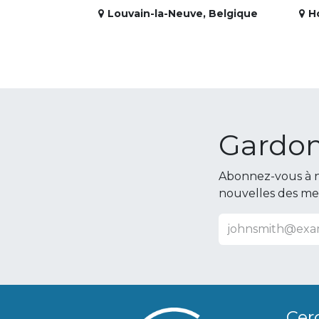
Louvain-la-Neuve
,
Belgique
H
Gardon
Abonnez-vous à n
nouvelles des m
Cer