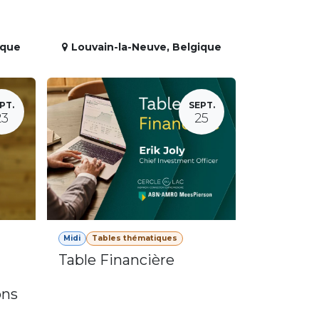
ique
Louvain-la-Neuve
,
Belgique
PT.
SEPT.
23
25
Midi
Tables thématiques
Table Financière
ons