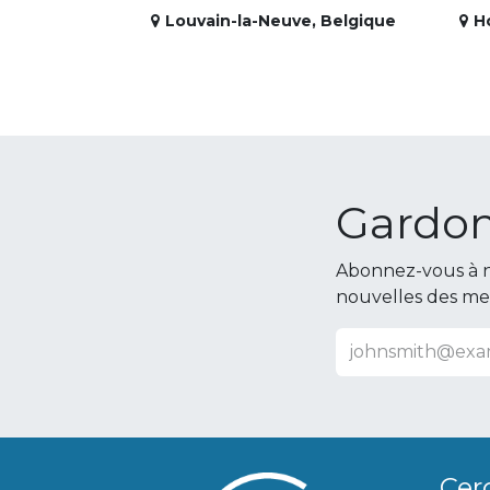
Louvain-la-Neuve
,
Belgique
H
Gardon
Abonnez-vous à n
nouvelles des m
Cer