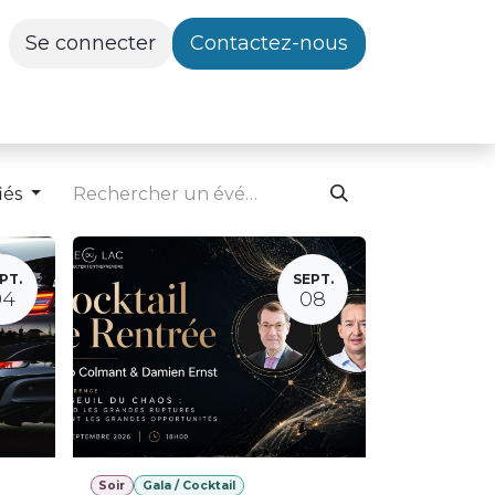
Se connecter
Contactez-nous
iés
PT.
SEPT.
04
08
Soir
Gala / Cocktail