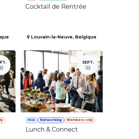
Cocktail de Rentrée
ique
Louvain-la-Neuve
,
Belgique
PT.
SEPT.
18
18
ly
Midi
Networking
Members only
Lunch & Connect