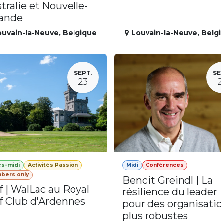
tralie et Nouvelle-
lande
ouvain-la-Neuve
,
Belgique
Louvain-la-Neuve
,
Belg
SEPT.
SE
23
ès-midi
Activités Passion
Midi
Conférences
bers only
Benoit Greindl | La
f | WalLac au Royal
résilience du leader
f Club d'Ardennes
pour des organisati
plus robustes