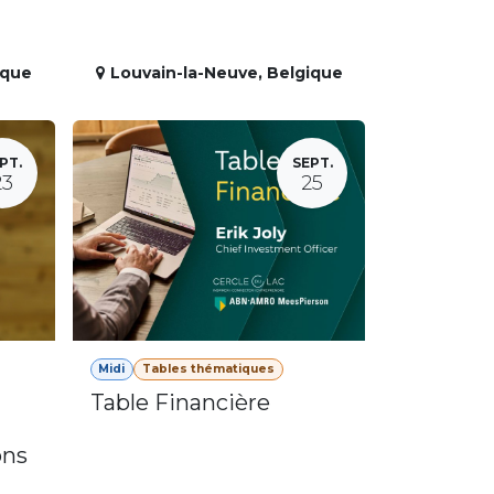
ique
Louvain-la-Neuve
,
Belgique
PT.
SEPT.
23
25
Midi
Tables thématiques
Table Financière
ons