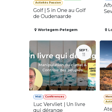
Activités Passion
Aft
Golf | 5 in One au Golf
Se
de Oudenaarde
Wortegem-Petegem
L
SEPT.
11
Midi
Conférences
Mem
Acti
Luc Vervliet | Un livre
Ate
qui dérange