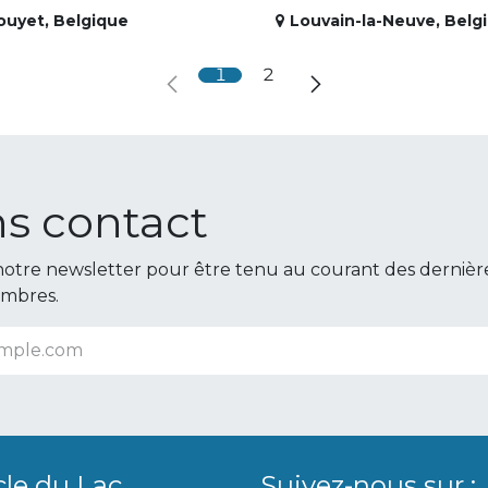
ouyet
,
Belgique
Louvain-la-Neuve
,
Belg
1
2
s contact
otre newsletter pour être tenu au courant des dernièr
embres.
cle du Lac
Suivez-nous sur :