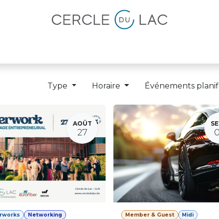
lités
Magazine
Devenir membre
Type
Horaire
Événements planif
AOÛT
SE
27
erworks
Networking
Member & Guest
Midi