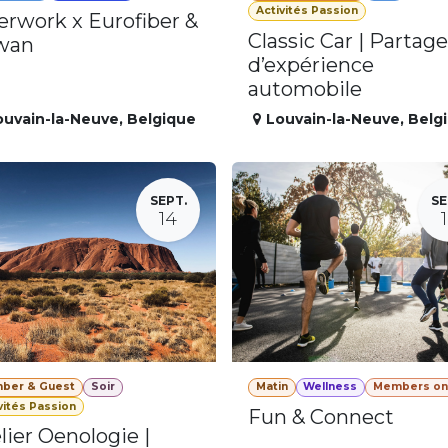
Activités Passion
erwork x Eurofiber &
Classic Car | Partage
wan
d’expérience
automobile
ouvain-la-Neuve
,
Belgique
Louvain-la-Neuve
,
Belg
SEPT.
SE
14
ber & Guest
Soir
Matin
Wellness
Members on
vités Passion
Fun & Connect
lier Oenologie |