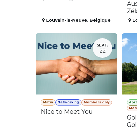
Aus
Zé
Louvain-la-Neuve
,
Belgique
L
SEPT.
22
Matin
Networking
Members only
Apr
Mem
Nice to Meet You
Gol
Gol