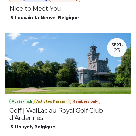
Nice to Meet You
Louvain-la-Neuve
,
Belgique
SEPT.
23
Après-midi
Activités Passion
Members only
Golf | WalLac au Royal Golf Club
d'Ardennes
Houyet
,
Belgique