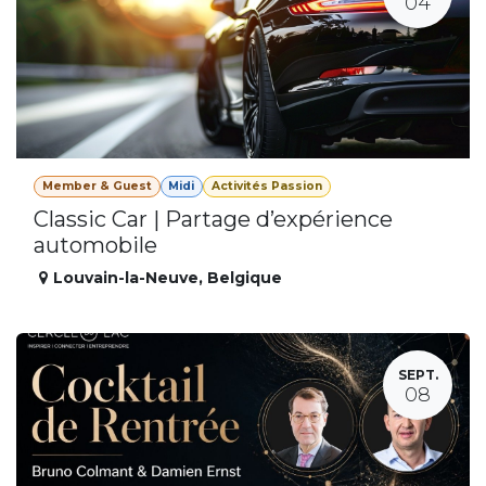
04
Member & Guest
Midi
Activités Passion
Classic Car | Partage d’expérience
automobile
Louvain-la-Neuve
,
Belgique
SEPT.
08