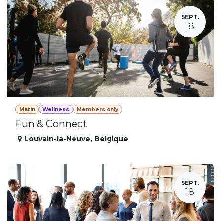
SEPT.
18
Matin
Wellness
Members only
Fun & Connect
Louvain-la-Neuve
,
Belgique
SEPT.
18