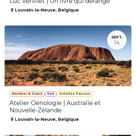
Luc Vervliet | Un livre qui dérange
Louvain-la-Neuve
,
Belgique
SEPT.
14
Member & Guest
Soir
Activités Passion
Atelier Oenologie | Australie et
Nouvelle-Zélande
Louvain-la-Neuve
,
Belgique