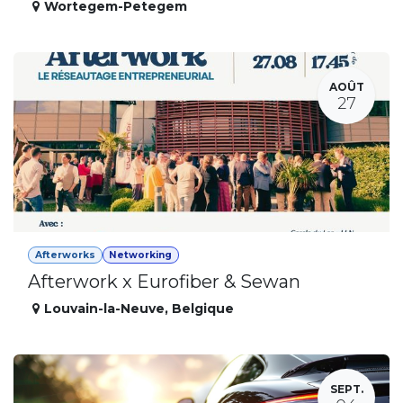
Wortegem-Petegem
AOÛT
27
Afterworks
Networking
Afterwork x Eurofiber & Sewan
Louvain-la-Neuve
,
Belgique
SEPT.