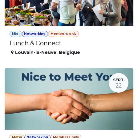
Midi
Networking
Members only
Lunch & Connect
Louvain-la-Neuve
,
Belgique
SEPT.
22
Matin
Networking
Members only