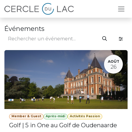
Se rendre au contenu
Événements
AOÛT
26
Member & Guest
Après-midi
Activités Passion
Golf | 5 in One au Golf de Oudenaarde