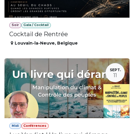
Soir
Gala / Cocktail
Cocktail de Rentrée
Louvain-la-Neuve
,
Belgique
SEPT.
11
Midi
Conférences