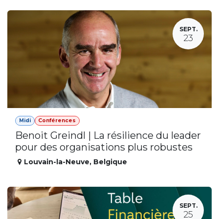
SEPT.
23
Midi
Conférences
Benoit Greindl | La résilience du leader
pour des organisations plus robustes
Louvain-la-Neuve
,
Belgique
SEPT.
25