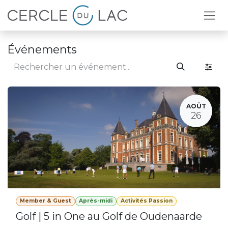
Se rendre au contenu
Événements
AOÛT
26
Member & Guest
Après-midi
Activités Passion
Golf | 5 in One au Golf de Oudenaarde