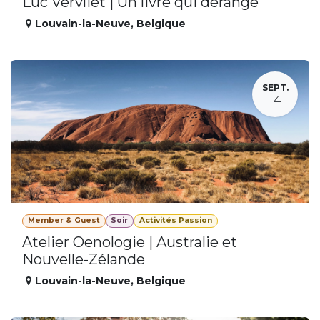
Luc Vervliet | Un livre qui dérange
Louvain-la-Neuve
,
Belgique
SEPT.
14
Member & Guest
Soir
Activités Passion
Atelier Oenologie | Australie et
Nouvelle-Zélande
Louvain-la-Neuve
,
Belgique