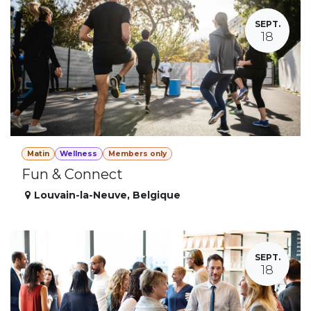
SEPT.
18
Matin
Wellness
Members only
Fun & Connect
Louvain-la-Neuve
,
Belgique
SEPT.
18