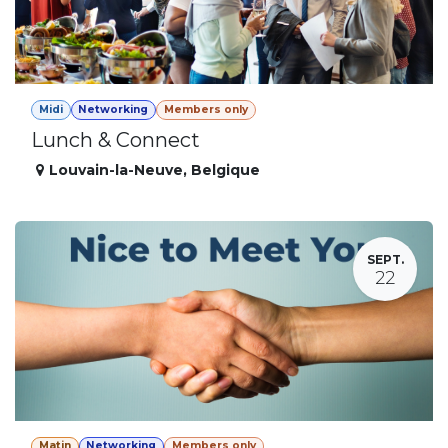
Midi
Networking
Members only
Lunch & Connect
Louvain-la-Neuve
,
Belgique
SEPT.
22
Matin
Networking
Members only