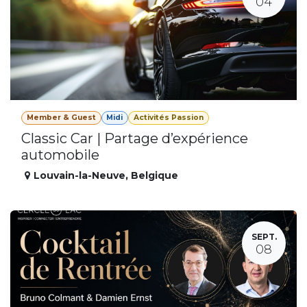
04
Member & Guest
Midi
Activités Passion
Classic Car | Partage d’expérience
automobile
Louvain-la-Neuve
,
Belgique
SEPT.
08