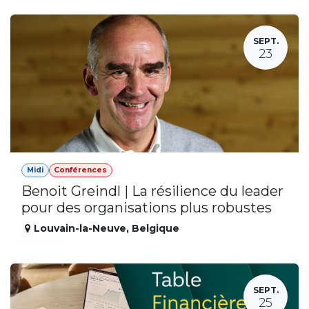
SEPT.
23
Midi
Conférences
Benoit Greindl | La résilience du leader
pour des organisations plus robustes
Louvain-la-Neuve
,
Belgique
SEPT.
25