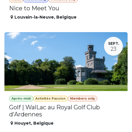
Nice to Meet You
Louvain-la-Neuve
,
Belgique
SEPT.
23
Après-midi
Activités Passion
Members only
Golf | WalLac au Royal Golf Club
d'Ardennes
Houyet
,
Belgique