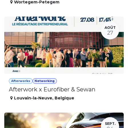
Wortegem-Petegem
AOÛT
27
Afterworks
Networking
Afterwork x Eurofiber & Sewan
Louvain-la-Neuve
,
Belgique
SEPT.