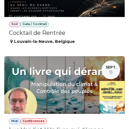
Soir
Gala / Cocktail
Cocktail de Rentrée
Louvain-la-Neuve
,
Belgique
SEPT.
11
Midi
Conférences