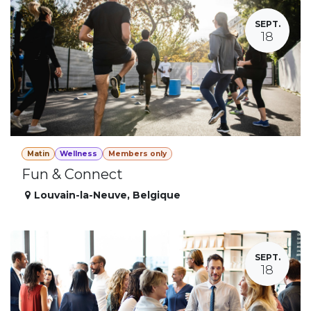
SEPT.
18
Matin
Wellness
Members only
Fun & Connect
Louvain-la-Neuve
,
Belgique
SEPT.
18