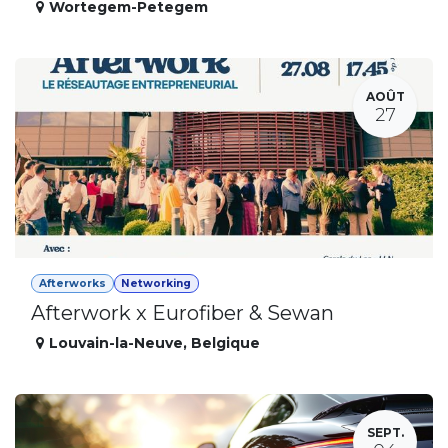
Wortegem-Petegem
AOÛT
27
Afterworks
Networking
Afterwork x Eurofiber & Sewan
Louvain-la-Neuve
,
Belgique
SEPT.