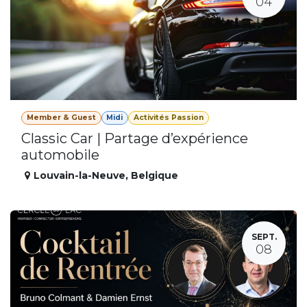
04
Member & Guest
Midi
Activités Passion
Classic Car | Partage d’expérience
automobile
Louvain-la-Neuve
,
Belgique
SEPT.
08