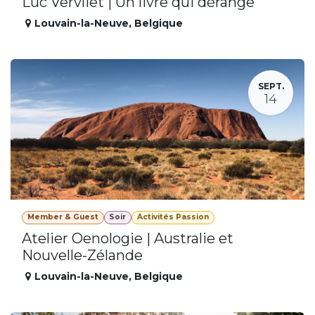
Luc Vervliet | Un livre qui dérange
Louvain-la-Neuve
,
Belgique
SEPT.
14
Member & Guest
Soir
Activités Passion
Atelier Oenologie | Australie et
Nouvelle-Zélande
Louvain-la-Neuve
,
Belgique