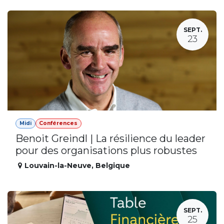
SEPT.
23
Midi
Conférences
Benoit Greindl | La résilience du leader
pour des organisations plus robustes
Louvain-la-Neuve
,
Belgique
SEPT.
25