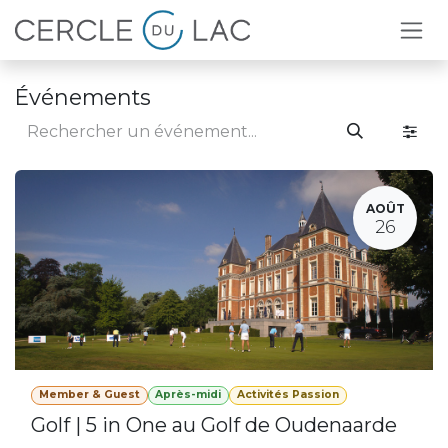
Se rendre au contenu
Événements
AOÛT
26
Member & Guest
Après-midi
Activités Passion
Golf | 5 in One au Golf de Oudenaarde