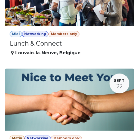
Midi
Networking
Members only
Lunch & Connect
Louvain-la-Neuve
,
Belgique
SEPT.
22
Matin
Networking
Members only