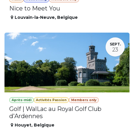
Nice to Meet You
Louvain-la-Neuve
,
Belgique
SEPT.
23
Après-midi
Activités Passion
Members only
Golf | WalLac au Royal Golf Club
d'Ardennes
Houyet
,
Belgique