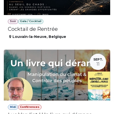
Soir
Gala / Cocktail
Cocktail de Rentrée
Louvain-la-Neuve
,
Belgique
SEPT.
11
Midi
Conférences