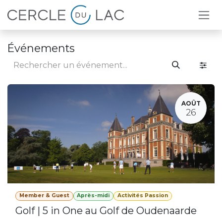
Se rendre au contenu
Événements
AOÛT
26
Member & Guest
Après-midi
Activités Passion
Golf | 5 in One au Golf de Oudenaarde