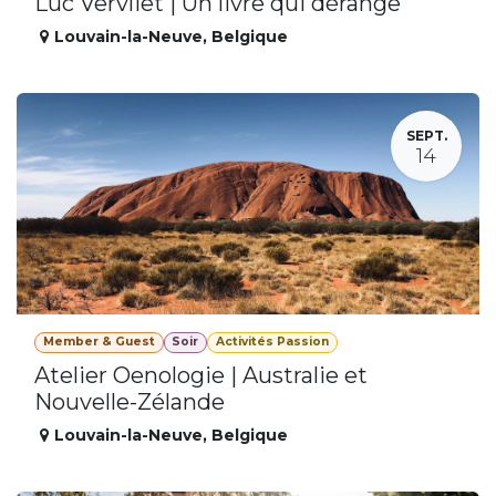
Luc Vervliet | Un livre qui dérange
Louvain-la-Neuve
,
Belgique
SEPT.
14
Member & Guest
Soir
Activités Passion
Atelier Oenologie | Australie et
Nouvelle-Zélande
Louvain-la-Neuve
,
Belgique