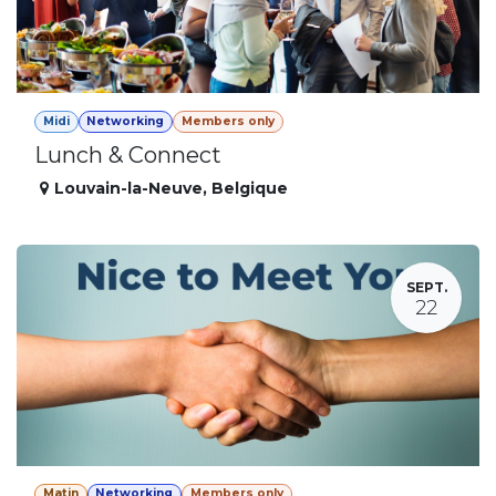
Midi
Networking
Members only
Lunch & Connect
Louvain-la-Neuve
,
Belgique
SEPT.
22
Matin
Networking
Members only