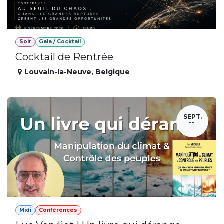
Soir
Gala / Cocktail
Cocktail de Rentrée
Louvain-la-Neuve
,
Belgique
SEPT.
11
Midi
Conférences