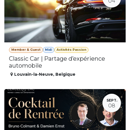
04
Member & Guest
Midi
Activités Passion
Classic Car | Partage d’expérience
automobile
Louvain-la-Neuve
,
Belgique
SEPT.
08