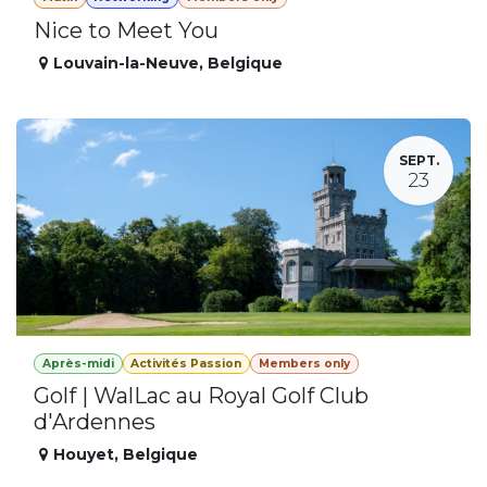
Nice to Meet You
Louvain-la-Neuve
,
Belgique
SEPT.
23
Après-midi
Activités Passion
Members only
Golf | WalLac au Royal Golf Club
d'Ardennes
Houyet
,
Belgique