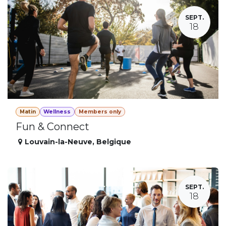
SEPT.
18
Matin
Wellness
Members only
Fun & Connect
Louvain-la-Neuve
,
Belgique
SEPT.
18