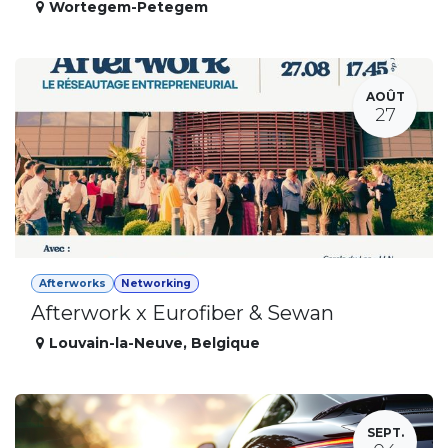
Wortegem-Petegem
AOÛT
27
Afterworks
Networking
Afterwork x Eurofiber & Sewan
Louvain-la-Neuve
,
Belgique
SEPT.