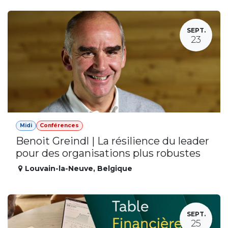
SEPT.
23
Midi
Conférences
Benoit Greindl | La résilience du leader
pour des organisations plus robustes
Louvain-la-Neuve
,
Belgique
SEPT.
25