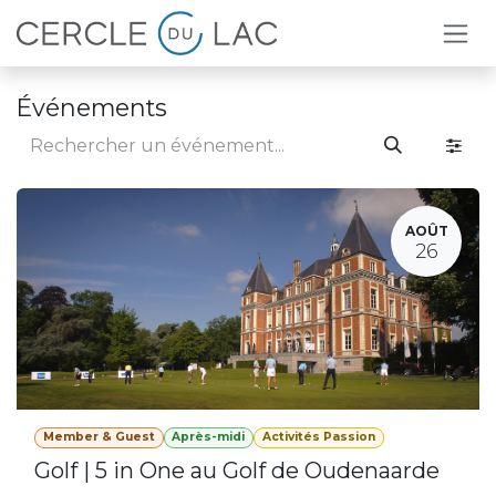
Se rendre au contenu
Événements
AOÛT
26
Member & Guest
Après-midi
Activités Passion
Golf | 5 in One au Golf de Oudenaarde