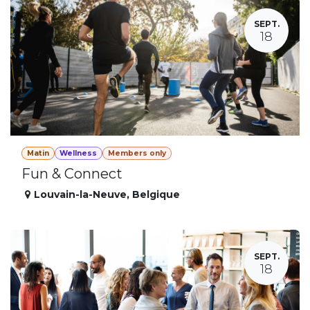
SEPT.
18
Matin
Wellness
Members only
Fun & Connect
Louvain-la-Neuve
,
Belgique
SEPT.
18