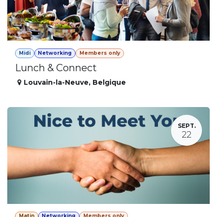
Midi
Networking
Members only
Lunch & Connect
Louvain-la-Neuve
,
Belgique
SEPT.
22
Matin
Networking
Members only