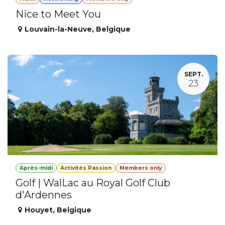
Nice to Meet You
Louvain-la-Neuve
,
Belgique
SEPT.
23
Après-midi
Activités Passion
Members only
Golf | WalLac au Royal Golf Club
d'Ardennes
Houyet
,
Belgique