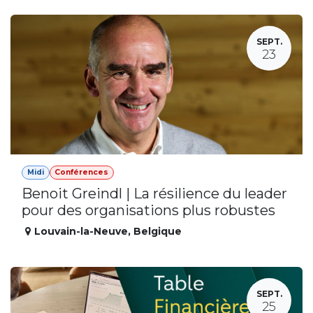
SEPT.
23
Midi
Conférences
Benoit Greindl | La résilience du leader
pour des organisations plus robustes
Louvain-la-Neuve
,
Belgique
SEPT.
25