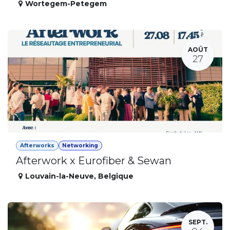
Wortegem-Petegem
AOÛT
27
Afterworks
Networking
Afterwork x Eurofiber & Sewan
Louvain-la-Neuve
,
Belgique
SEPT.