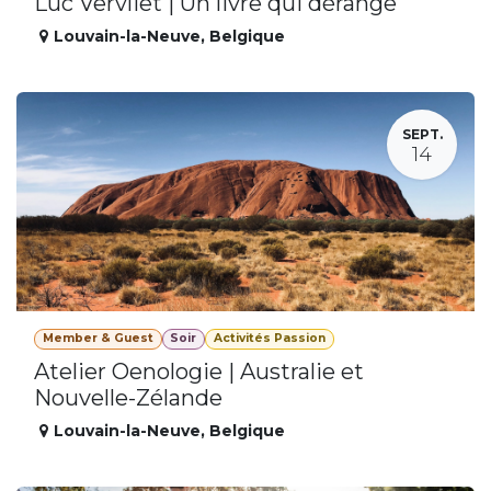
Luc Vervliet | Un livre qui dérange
Louvain-la-Neuve
,
Belgique
SEPT.
14
Member & Guest
Soir
Activités Passion
Atelier Oenologie | Australie et
Nouvelle-Zélande
Louvain-la-Neuve
,
Belgique