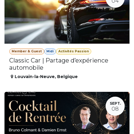
04
Member & Guest
Midi
Activités Passion
Classic Car | Partage d’expérience
automobile
Louvain-la-Neuve
,
Belgique
SEPT.
08