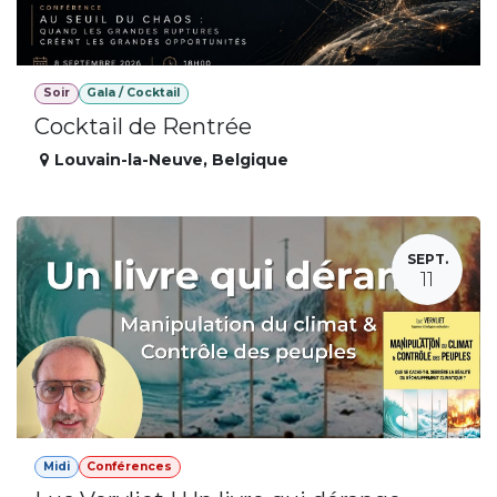
Soir
Gala / Cocktail
Cocktail de Rentrée
Louvain-la-Neuve
,
Belgique
SEPT.
11
Midi
Conférences