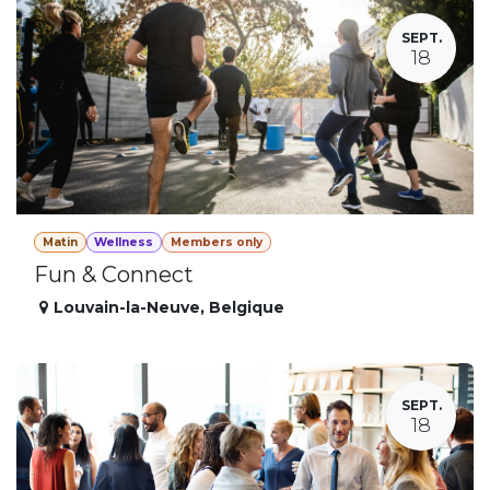
SEPT.
18
Matin
Wellness
Members only
Fun & Connect
Louvain-la-Neuve
,
Belgique
SEPT.
18