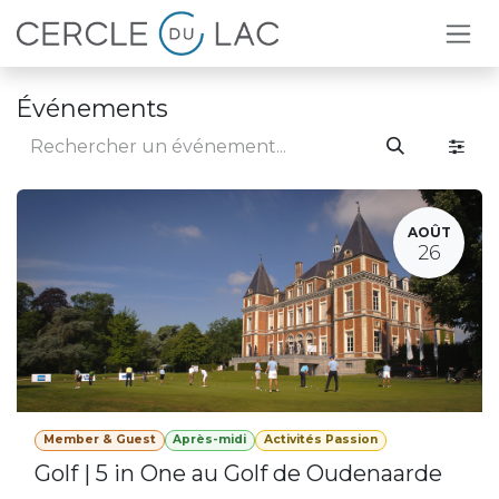
Se rendre au contenu
Événements
AOÛT
26
Member & Guest
Après-midi
Activités Passion
Golf | 5 in One au Golf de Oudenaarde