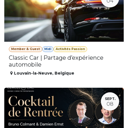
04
Member & Guest
Midi
Activités Passion
Classic Car | Partage d’expérience
automobile
Louvain-la-Neuve
,
Belgique
SEPT.
08