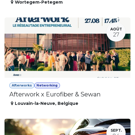
Wortegem-Petegem
AOÛT
27
Afterworks
Networking
Afterwork x Eurofiber & Sewan
Louvain-la-Neuve
,
Belgique
SEPT.