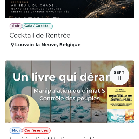
Soir
Gala / Cocktail
Cocktail de Rentrée
Louvain-la-Neuve
,
Belgique
SEPT.
11
Midi
Conférences