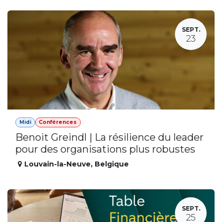
SEPT.
23
Midi
Conférences
Benoit Greindl | La résilience du leader
pour des organisations plus robustes
Louvain-la-Neuve
,
Belgique
SEPT.
25