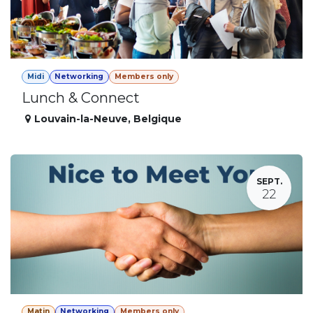
Midi
Networking
Members only
Lunch & Connect
Louvain-la-Neuve
,
Belgique
SEPT.
22
Matin
Networking
Members only