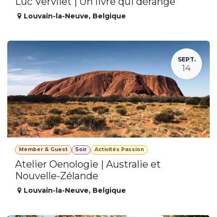
Luc Vervliet | Un livre qui dérange
Louvain-la-Neuve
,
Belgique
SEPT.
14
Member & Guest
Soir
Activités Passion
Atelier Oenologie | Australie et
Nouvelle-Zélande
Louvain-la-Neuve
,
Belgique