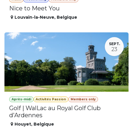
Nice to Meet You
Louvain-la-Neuve
,
Belgique
SEPT.
23
Après-midi
Activités Passion
Members only
Golf | WalLac au Royal Golf Club
d'Ardennes
Houyet
,
Belgique