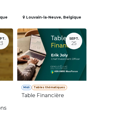
ique
Louvain-la-Neuve
,
Belgique
PT.
SEPT.
23
25
Midi
Tables thématiques
Table Financière
ons