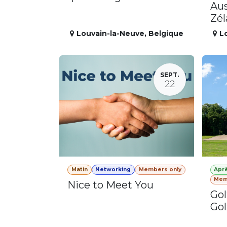
Aus
Zé
Louvain-la-Neuve
,
Belgique
L
SEPT.
22
Matin
Networking
Members only
Apr
Mem
Nice to Meet You
Gol
Gol