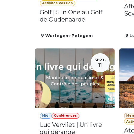
Activités Passion
Aft
Golf | 5 in One au Golf
Se
de Oudenaarde
Wortegem-Petegem
L
SEPT.
11
Midi
Conférences
Mem
Acti
Luc Vervliet | Un livre
Ate
qui dérange