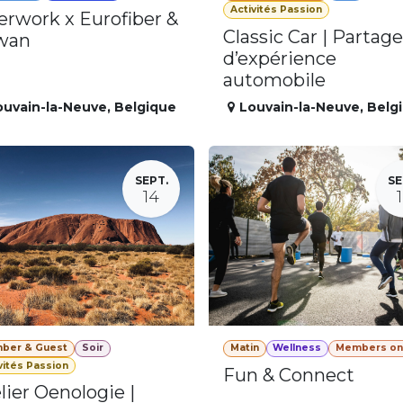
Activités Passion
erwork x Eurofiber &
Classic Car | Partage
wan
d’expérience
automobile
ouvain-la-Neuve
,
Belgique
Louvain-la-Neuve
,
Belg
SEPT.
SE
14
ber & Guest
Soir
Matin
Wellness
Members on
vités Passion
Fun & Connect
lier Oenologie |