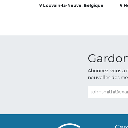
Louvain-la-Neuve
,
Belgique
H
Gardon
Abonnez-vous à n
nouvelles des m
Cer