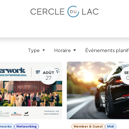
lités
Magazine
Devenir membre
Type
Horaire
Événements planif
AOÛT
SE
27
erworks
Networking
Member & Guest
Midi