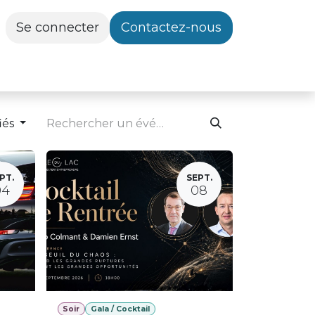
Se connecter
Contactez-nous
iés
PT.
SEPT.
04
08
Soir
Gala / Cocktail