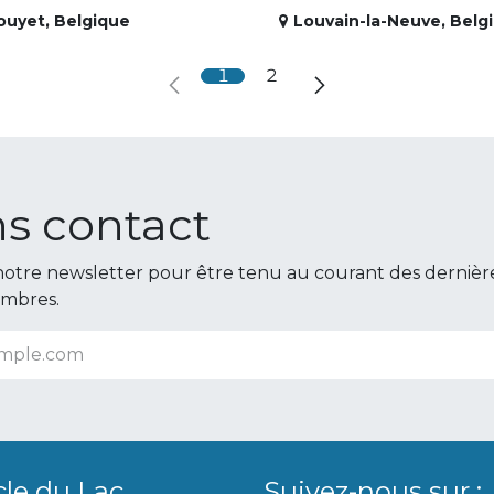
ouyet
,
Belgique
Louvain-la-Neuve
,
Belg
1
2
s contact
otre newsletter pour être tenu au courant des dernièr
embres.
cle du Lac
Suivez-nous sur :