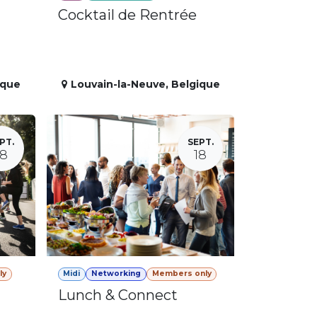
Cocktail de Rentrée
ique
Louvain-la-Neuve
,
Belgique
PT.
SEPT.
18
18
ly
Midi
Networking
Members only
Lunch & Connect