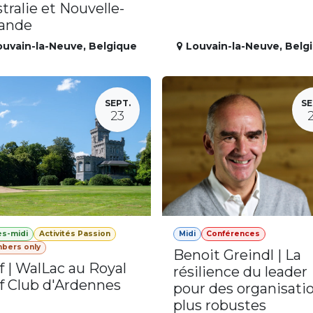
tralie et Nouvelle-
lande
ouvain-la-Neuve
,
Belgique
Louvain-la-Neuve
,
Belg
SEPT.
SE
23
ès-midi
Activités Passion
Midi
Conférences
bers only
Benoit Greindl | La
f | WalLac au Royal
résilience du leader
f Club d'Ardennes
pour des organisati
plus robustes