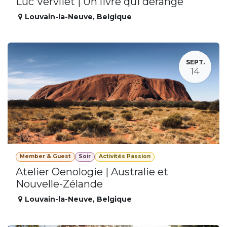
Luc Vervliet | Un livre qui dérange
Louvain-la-Neuve
,
Belgique
SEPT.
14
Member & Guest
Soir
Activités Passion
Atelier Oenologie | Australie et
Nouvelle-Zélande
Louvain-la-Neuve
,
Belgique