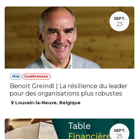
SEPT.
23
Midi
Conférences
Benoit Greindl | La résilience du leader
pour des organisations plus robustes
Louvain-la-Neuve
,
Belgique
SEPT.
25