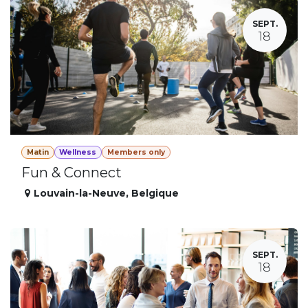
SEPT.
18
Matin
Wellness
Members only
Fun & Connect
Louvain-la-Neuve
,
Belgique
SEPT.
18