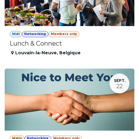
Midi
Networking
Members only
Lunch & Connect
Louvain-la-Neuve
,
Belgique
SEPT.
22
Matin
Networking
Members only