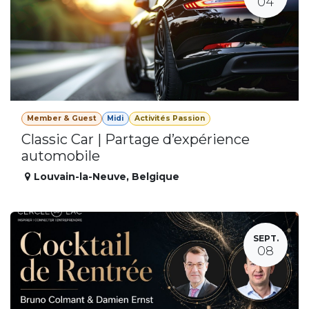
04
Member & Guest
Midi
Activités Passion
Classic Car | Partage d’expérience
automobile
Louvain-la-Neuve
,
Belgique
SEPT.
08