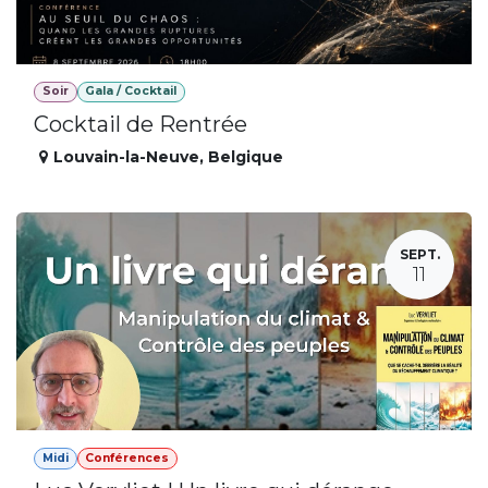
Soir
Gala / Cocktail
Cocktail de Rentrée
Louvain-la-Neuve
,
Belgique
SEPT.
11
Midi
Conférences