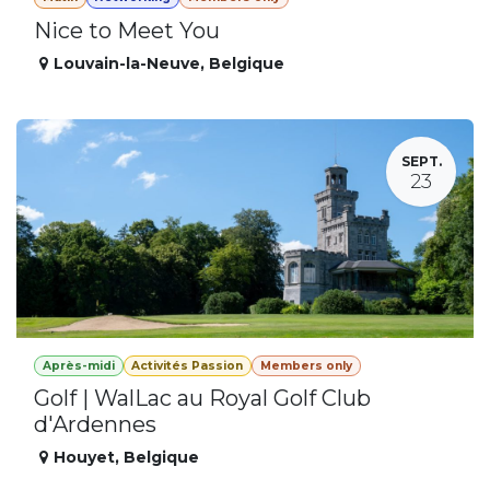
Nice to Meet You
Louvain-la-Neuve
,
Belgique
SEPT.
23
Après-midi
Activités Passion
Members only
Golf | WalLac au Royal Golf Club
d'Ardennes
Houyet
,
Belgique