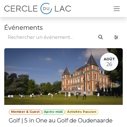
Se rendre au contenu
Événements
AOÛT
26
Member & Guest
Après-midi
Activités Passion
Golf | 5 in One au Golf de Oudenaarde