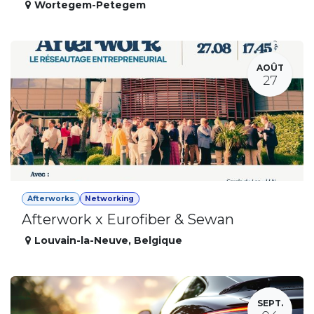
Wortegem-Petegem
AOÛT
27
Afterworks
Networking
Afterwork x Eurofiber & Sewan
Louvain-la-Neuve
,
Belgique
SEPT.