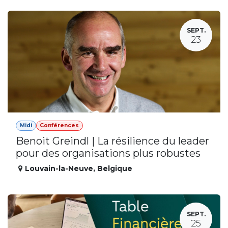
SEPT.
23
Midi
Conférences
Benoit Greindl | La résilience du leader
pour des organisations plus robustes
Louvain-la-Neuve
,
Belgique
SEPT.
25