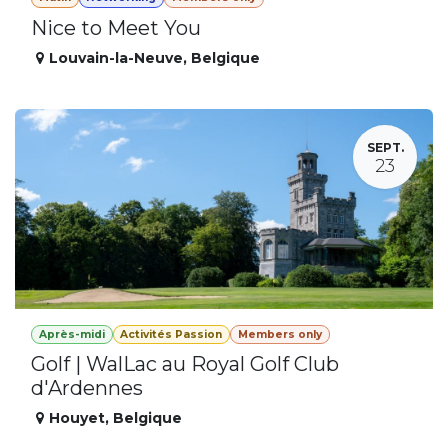
Nice to Meet You
Louvain-la-Neuve
,
Belgique
SEPT.
23
Après-midi
Activités Passion
Members only
Golf | WalLac au Royal Golf Club
d'Ardennes
Houyet
,
Belgique