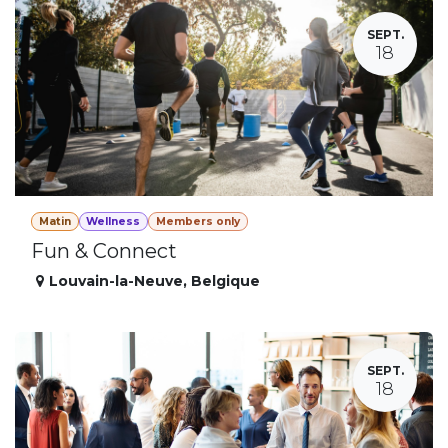
SEPT.
18
Matin
Wellness
Members only
Fun & Connect
Louvain-la-Neuve
,
Belgique
SEPT.
18