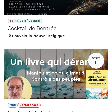
Soir
Gala / Cocktail
Cocktail de Rentrée
Louvain-la-Neuve
,
Belgique
SEPT.
11
Midi
Conférences