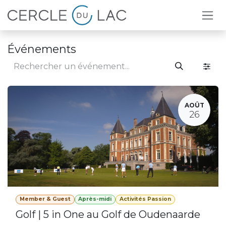
Se rendre au contenu
Événements
AOÛT
26
Member & Guest
Après-midi
Activités Passion
Golf | 5 in One au Golf de Oudenaarde