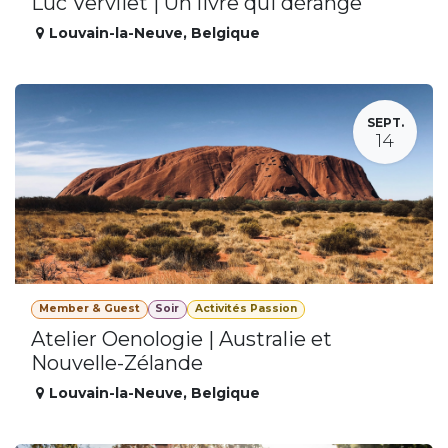
Luc Vervliet | Un livre qui dérange
Louvain-la-Neuve
,
Belgique
SEPT.
14
Member & Guest
Soir
Activités Passion
Atelier Oenologie | Australie et
Nouvelle-Zélande
Louvain-la-Neuve
,
Belgique