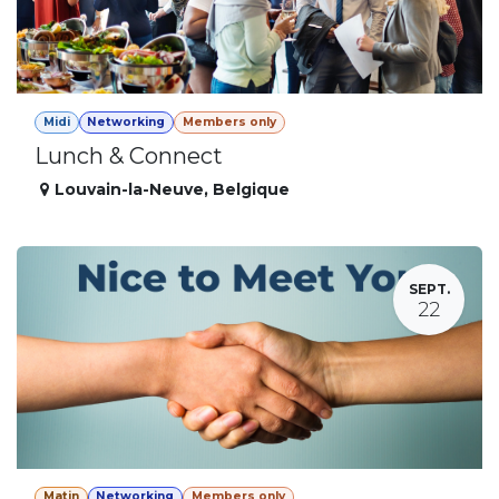
Midi
Networking
Members only
Lunch & Connect
Louvain-la-Neuve
,
Belgique
SEPT.
22
Matin
Networking
Members only