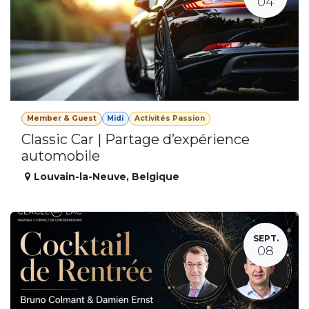
04
Member & Guest
Midi
Activités Passion
Classic Car | Partage d’expérience
automobile
Louvain-la-Neuve
,
Belgique
SEPT.
08