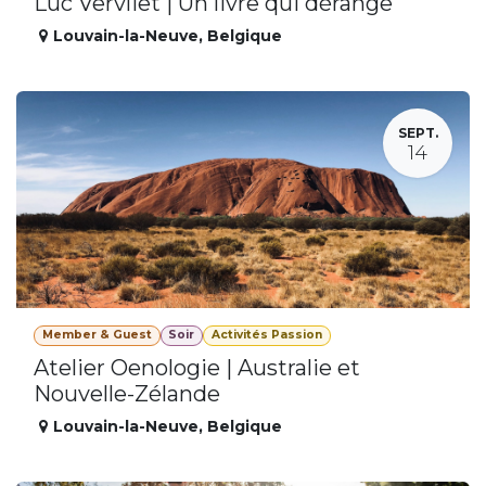
Luc Vervliet | Un livre qui dérange
Louvain-la-Neuve
,
Belgique
SEPT.
14
Member & Guest
Soir
Activités Passion
Atelier Oenologie | Australie et
Nouvelle-Zélande
Louvain-la-Neuve
,
Belgique