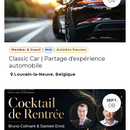
04
Member & Guest
Midi
Activités Passion
Classic Car | Partage d’expérience
automobile
Louvain-la-Neuve
,
Belgique
SEPT.
08