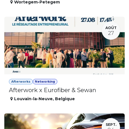
Wortegem-Petegem
AOÛT
27
Afterworks
Networking
Afterwork x Eurofiber & Sewan
Louvain-la-Neuve
,
Belgique
SEPT.