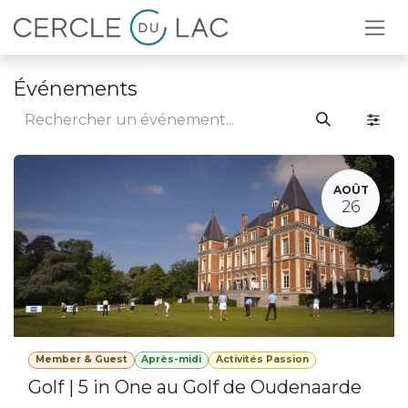
Se rendre au contenu
Événements
AOÛT
26
Member & Guest
Après-midi
Activités Passion
Golf | 5 in One au Golf de Oudenaarde