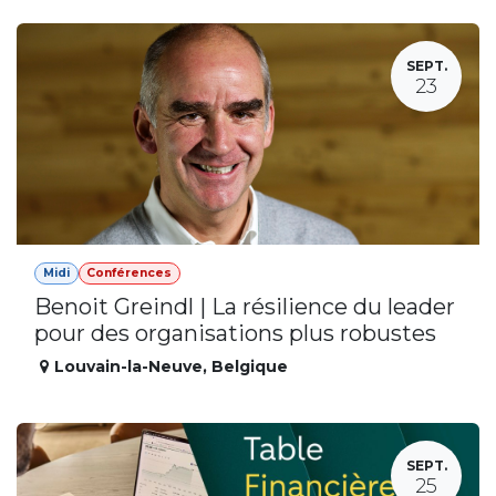
SEPT.
23
Midi
Conférences
Benoit Greindl | La résilience du leader
pour des organisations plus robustes
Louvain-la-Neuve
,
Belgique
SEPT.
25