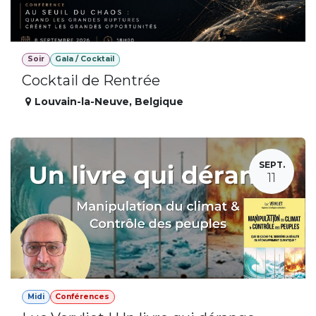
Soir
Gala / Cocktail
Cocktail de Rentrée
Louvain-la-Neuve
,
Belgique
SEPT.
11
Midi
Conférences