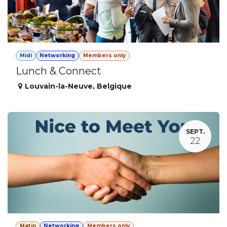
Midi
Networking
Members only
Lunch & Connect
Louvain-la-Neuve
,
Belgique
SEPT.
22
Matin
Networking
Members only