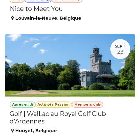
Nice to Meet You
Louvain-la-Neuve
,
Belgique
SEPT.
23
Après-midi
Activités Passion
Members only
Golf | WalLac au Royal Golf Club
d'Ardennes
Houyet
,
Belgique