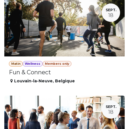
SEPT.
18
Matin
Wellness
Members only
Fun & Connect
Louvain-la-Neuve
,
Belgique
SEPT.
18