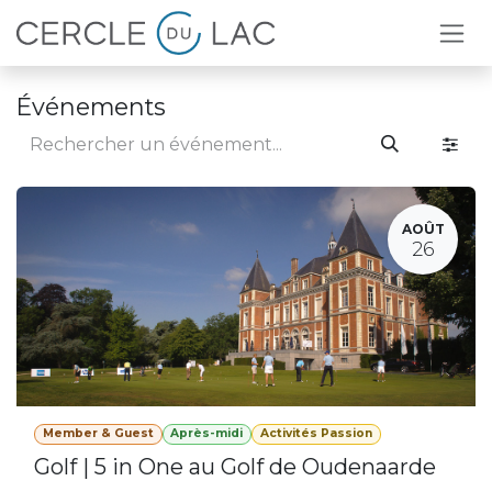
Se rendre au contenu
Événements
AOÛT
26
Member & Guest
Après-midi
Activités Passion
Golf | 5 in One au Golf de Oudenaarde