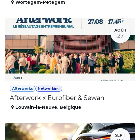
Wortegem-Petegem
AOÛT
27
Afterworks
Networking
Afterwork x Eurofiber & Sewan
Louvain-la-Neuve
,
Belgique
SEPT.