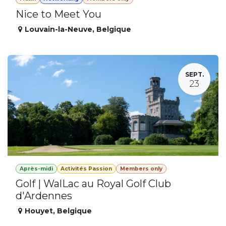
Nice to Meet You
Louvain-la-Neuve
,
Belgique
SEPT.
23
Après-midi
Activités Passion
Members only
Golf | WalLac au Royal Golf Club
d'Ardennes
Houyet
,
Belgique