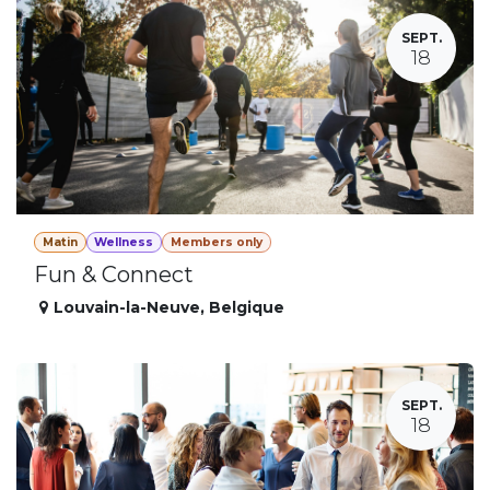
SEPT.
18
Matin
Wellness
Members only
Fun & Connect
Louvain-la-Neuve
,
Belgique
SEPT.
18