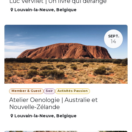
Luc Vervliet | Un livre qui dérange
Louvain-la-Neuve
,
Belgique
SEPT.
14
Member & Guest
Soir
Activités Passion
Atelier Oenologie | Australie et
Nouvelle-Zélande
Louvain-la-Neuve
,
Belgique