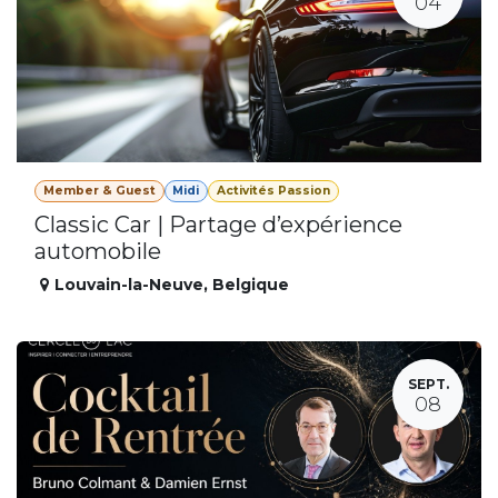
04
Member & Guest
Midi
Activités Passion
Classic Car | Partage d’expérience
automobile
Louvain-la-Neuve
,
Belgique
SEPT.
08