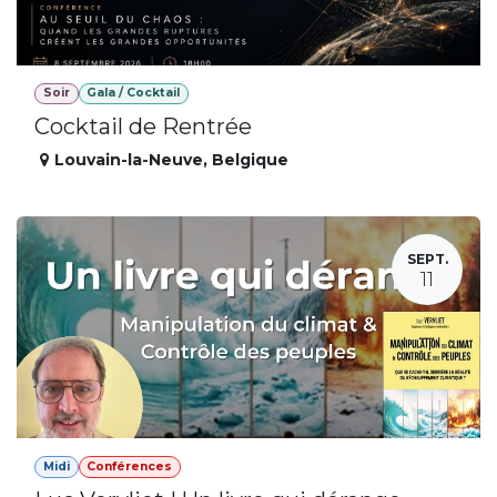
Soir
Gala / Cocktail
Cocktail de Rentrée
Louvain-la-Neuve
,
Belgique
SEPT.
11
Midi
Conférences