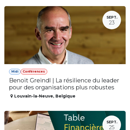
SEPT.
23
Midi
Conférences
Benoit Greindl | La résilience du leader
pour des organisations plus robustes
Louvain-la-Neuve
,
Belgique
SEPT.
25