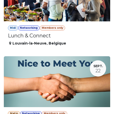
Midi
Networking
Members only
Lunch & Connect
Louvain-la-Neuve
,
Belgique
SEPT.
22
Matin
Networking
Members only