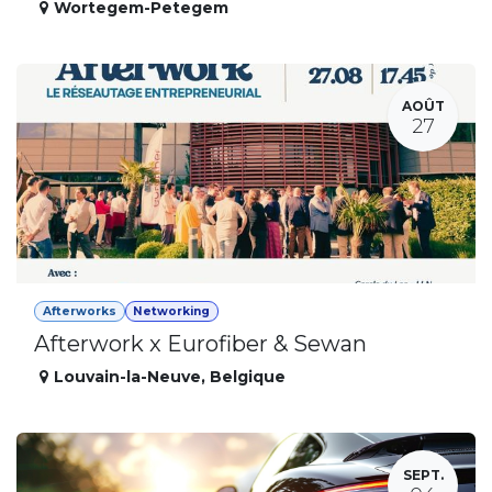
Wortegem-Petegem
AOÛT
27
Afterworks
Networking
Afterwork x Eurofiber & Sewan
Louvain-la-Neuve
,
Belgique
SEPT.