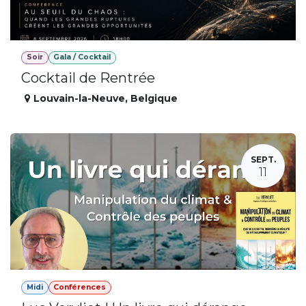
Soir
Gala / Cocktail
Cocktail de Rentrée
Louvain-la-Neuve
,
Belgique
SEPT.
11
Midi
Conférences