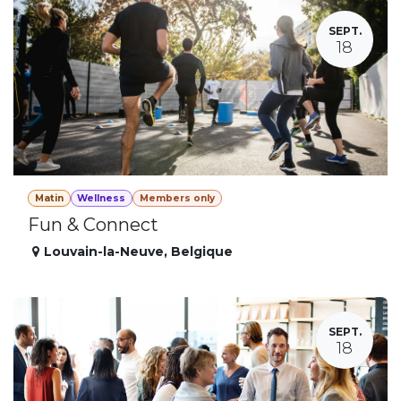
SEPT.
18
Matin
Wellness
Members only
Fun & Connect
Louvain-la-Neuve
,
Belgique
SEPT.
18