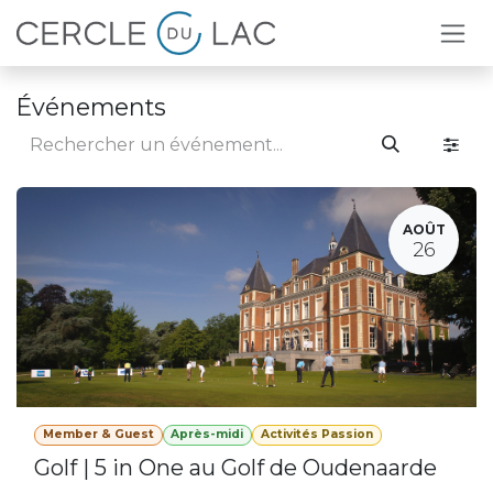
Se rendre au contenu
Événements
AOÛT
26
Member & Guest
Après-midi
Activités Passion
Golf | 5 in One au Golf de Oudenaarde