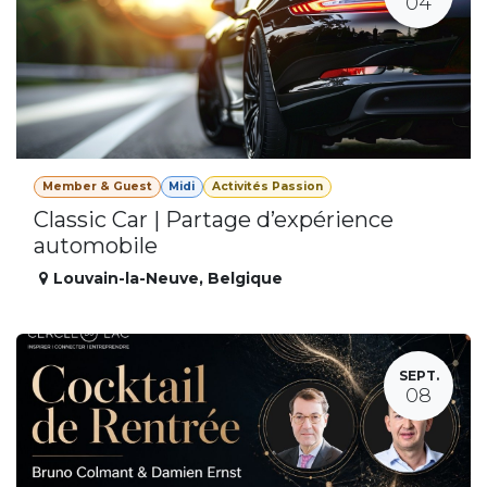
04
Member & Guest
Midi
Activités Passion
Classic Car | Partage d’expérience
automobile
Louvain-la-Neuve
,
Belgique
SEPT.
08