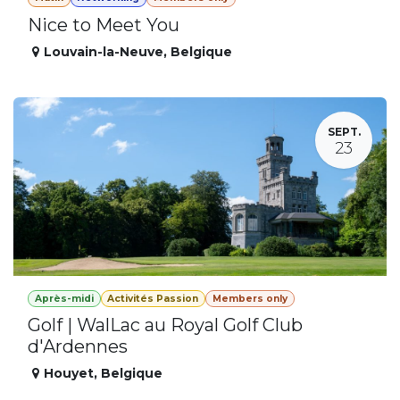
Nice to Meet You
Louvain-la-Neuve
,
Belgique
SEPT.
23
Après-midi
Activités Passion
Members only
Golf | WalLac au Royal Golf Club
d'Ardennes
Houyet
,
Belgique