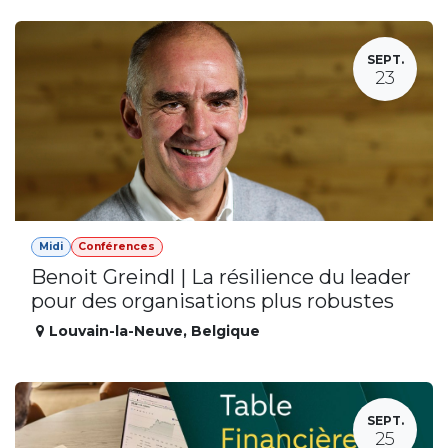
SEPT.
23
Midi
Conférences
Benoit Greindl | La résilience du leader
pour des organisations plus robustes
Louvain-la-Neuve
,
Belgique
SEPT.
25