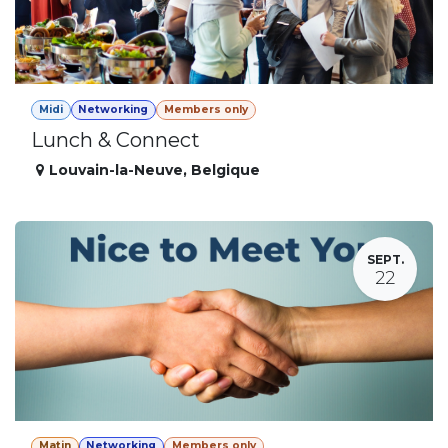
Midi
Networking
Members only
Lunch & Connect
Louvain-la-Neuve
,
Belgique
SEPT.
22
Matin
Networking
Members only