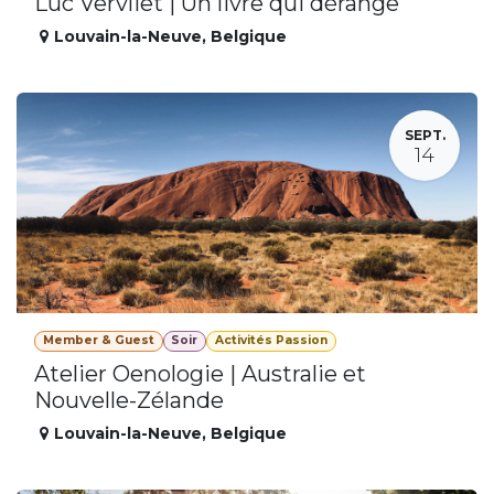
Luc Vervliet | Un livre qui dérange
Louvain-la-Neuve
,
Belgique
SEPT.
14
Member & Guest
Soir
Activités Passion
Atelier Oenologie | Australie et
Nouvelle-Zélande
Louvain-la-Neuve
,
Belgique