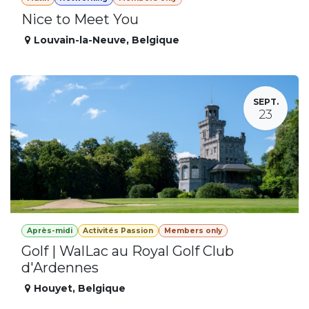
Nice to Meet You
Louvain-la-Neuve
,
Belgique
SEPT.
23
Après-midi
Activités Passion
Members only
Golf | WalLac au Royal Golf Club
d'Ardennes
Houyet
,
Belgique