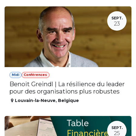
SEPT.
23
Midi
Conférences
Benoit Greindl | La résilience du leader
pour des organisations plus robustes
Louvain-la-Neuve
,
Belgique
SEPT.
25