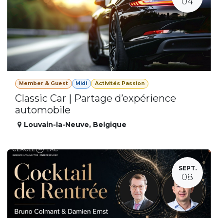
04
Member & Guest
Midi
Activités Passion
Classic Car | Partage d’expérience
automobile
Louvain-la-Neuve
,
Belgique
SEPT.
08