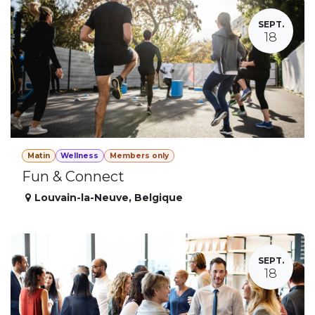
SEPT.
18
Matin
Wellness
Members only
Fun & Connect
Louvain-la-Neuve
,
Belgique
SEPT.
18