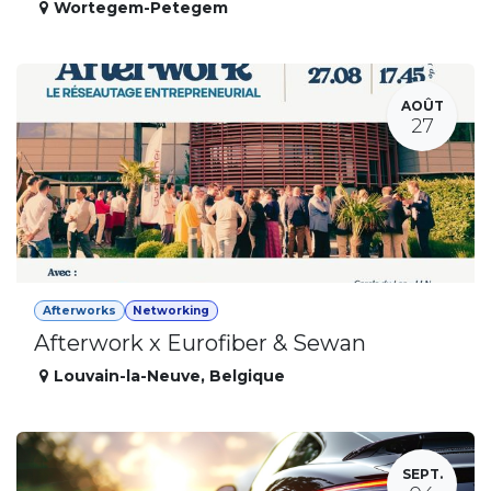
Wortegem-Petegem
AOÛT
27
Afterworks
Networking
Afterwork x Eurofiber & Sewan
Louvain-la-Neuve
,
Belgique
SEPT.