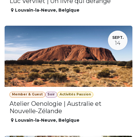
Luc Vervliet | Un livre qui dérange
Louvain-la-Neuve
,
Belgique
SEPT.
14
Member & Guest
Soir
Activités Passion
Atelier Oenologie | Australie et
Nouvelle-Zélande
Louvain-la-Neuve
,
Belgique