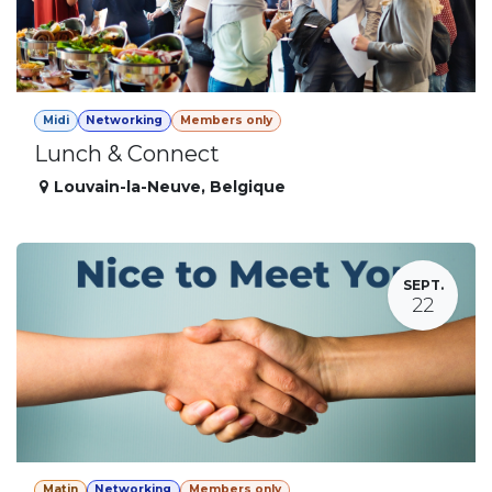
Midi
Networking
Members only
Lunch & Connect
Louvain-la-Neuve
,
Belgique
SEPT.
22
Matin
Networking
Members only