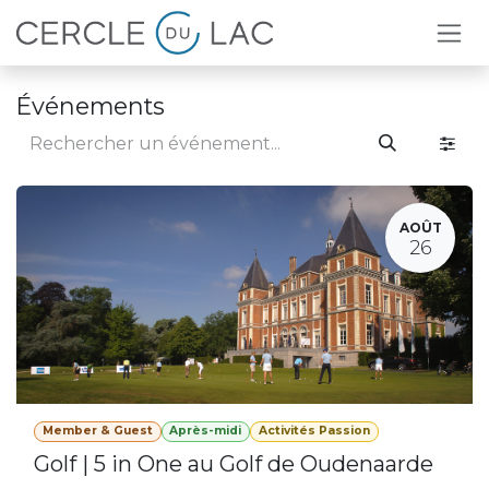
Se rendre au contenu
Événements
AOÛT
26
Member & Guest
Après-midi
Activités Passion
Golf | 5 in One au Golf de Oudenaarde