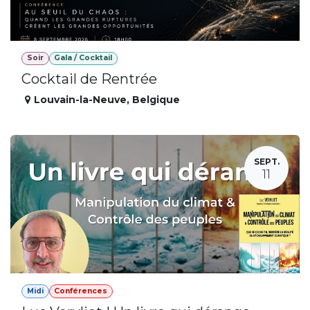
Soir
Gala / Cocktail
Cocktail de Rentrée
Louvain-la-Neuve
,
Belgique
SEPT.
11
Midi
Conférences