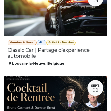
04
Member & Guest
Midi
Activités Passion
Classic Car | Partage d’expérience
automobile
Louvain-la-Neuve
,
Belgique
SEPT.
08