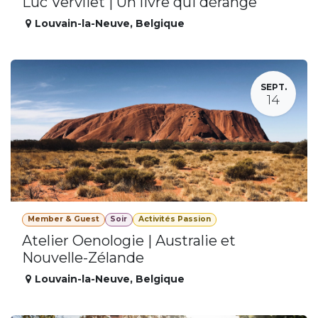
Luc Vervliet | Un livre qui dérange
Louvain-la-Neuve
,
Belgique
SEPT.
14
Member & Guest
Soir
Activités Passion
Atelier Oenologie | Australie et
Nouvelle-Zélande
Louvain-la-Neuve
,
Belgique