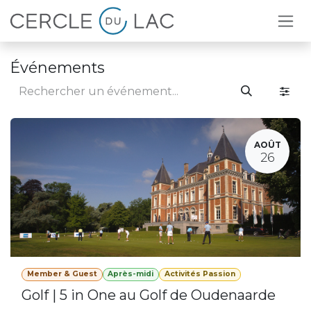
Se rendre au contenu
Événements
AOÛT
26
Member & Guest
Après-midi
Activités Passion
Golf | 5 in One au Golf de Oudenaarde