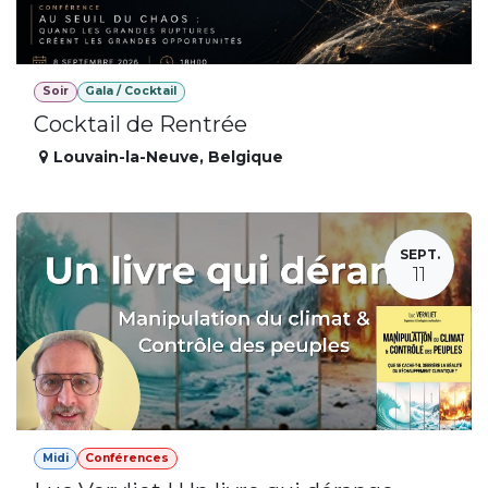
Soir
Gala / Cocktail
Cocktail de Rentrée
Louvain-la-Neuve
,
Belgique
SEPT.
11
Midi
Conférences