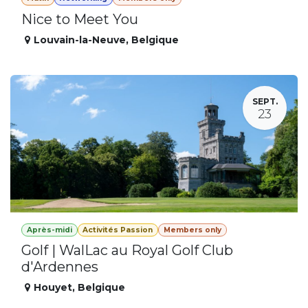
Nice to Meet You
Louvain-la-Neuve
,
Belgique
SEPT.
23
Après-midi
Activités Passion
Members only
Golf | WalLac au Royal Golf Club
d'Ardennes
Houyet
,
Belgique