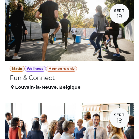
SEPT.
18
Matin
Wellness
Members only
Fun & Connect
Louvain-la-Neuve
,
Belgique
SEPT.
18