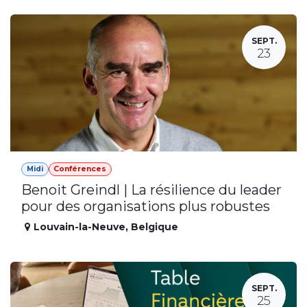
SEPT.
23
Midi
Conférences
Benoit Greindl | La résilience du leader
pour des organisations plus robustes
Louvain-la-Neuve
,
Belgique
SEPT.
25