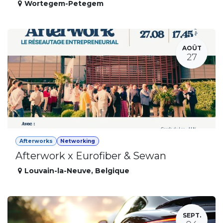
Wortegem-Petegem
AOÛT
27
Afterworks
Networking
Afterwork x Eurofiber & Sewan
Louvain-la-Neuve
,
Belgique
SEPT.