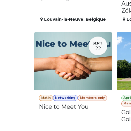
Aus
Zé
Louvain-la-Neuve
,
Belgique
L
SEPT.
22
Matin
Networking
Members only
Apr
Mem
Nice to Meet You
Gol
Gol