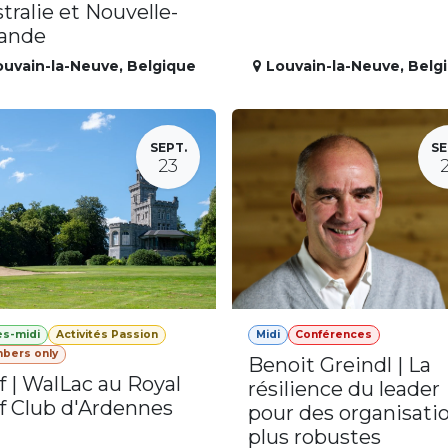
tralie et Nouvelle-
lande
ouvain-la-Neuve
,
Belgique
Louvain-la-Neuve
,
Belg
SEPT.
SE
23
ès-midi
Activités Passion
Midi
Conférences
bers only
Benoit Greindl | La
f | WalLac au Royal
résilience du leader
f Club d'Ardennes
pour des organisati
plus robustes