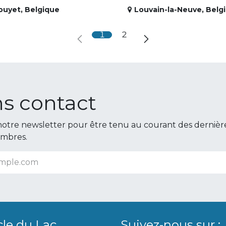
ouyet
,
Belgique
Louvain-la-Neuve
,
Belg
1
2
s contact
otre newsletter pour être tenu au courant des dernièr
embres.
cle du Lac
Suivez-nous sur :