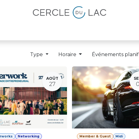
lités
Magazine
Devenir membre
Type
Horaire
Événements planif
AOÛT
SE
27
erworks
Networking
Member & Guest
Midi