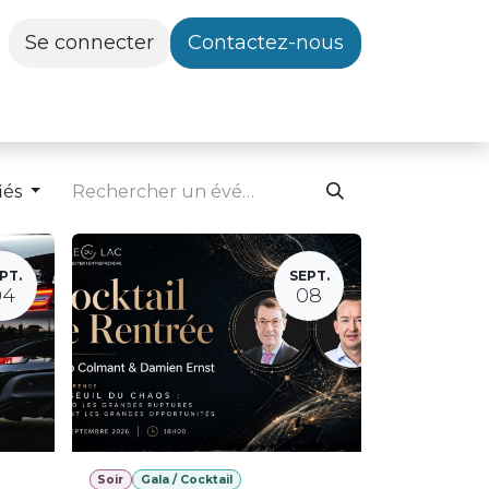
Se connecter
Contactez-nous
iés
PT.
SEPT.
04
08
Soir
Gala / Cocktail