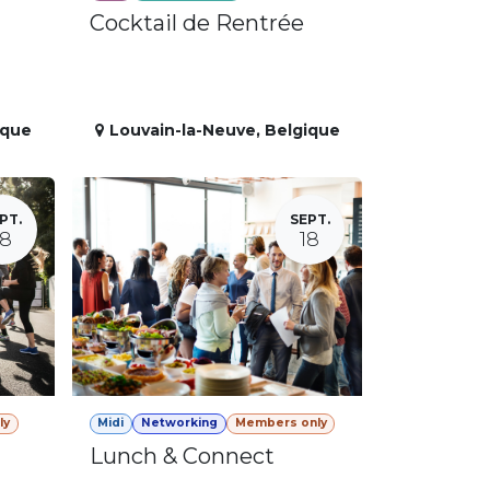
Cocktail de Rentrée
ique
Louvain-la-Neuve
,
Belgique
PT.
SEPT.
18
18
ly
Midi
Networking
Members only
Lunch & Connect