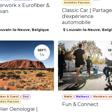
Activités Passion
erwork x Eurofiber &
Classic Car | Partage
wan
d’expérience
automobile
ouvain-la-Neuve
,
Belgique
Louvain-la-Neuve
,
Belg
SEPT.
SE
14
ber & Guest
Soir
Matin
Wellness
Members on
vités Passion
Fun & Connect
lier Oenologie |