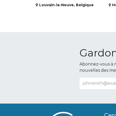
Louvain-la-Neuve
,
Belgique
H
Gardon
Abonnez-vous à n
nouvelles des m
Cer