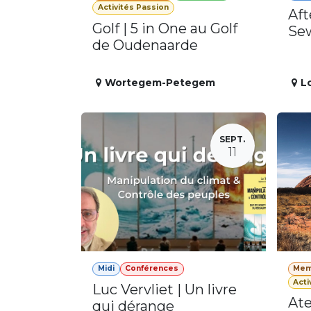
Activités Passion
Aft
Golf | 5 in One au Golf
Se
de Oudenaarde
Wortegem-Petegem
L
SEPT.
11
Midi
Conférences
Mem
Acti
Luc Vervliet | Un livre
Ate
qui dérange