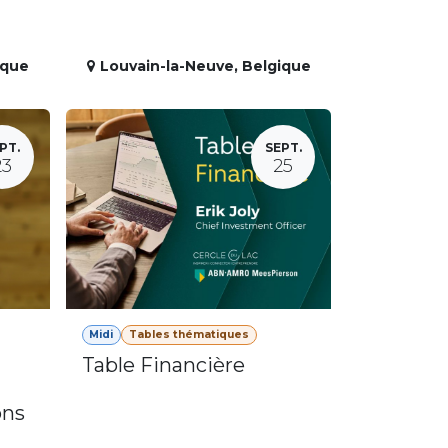
ique
Louvain-la-Neuve
,
Belgique
PT.
SEPT.
23
25
Midi
Tables thématiques
Table Financière
ons