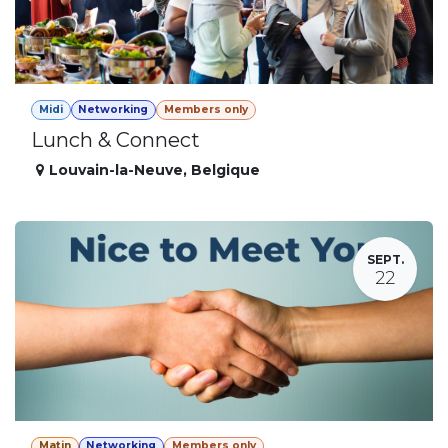
Midi
Networking
Members only
Lunch & Connect
Louvain-la-Neuve
,
Belgique
SEPT.
22
Matin
Networking
Members only