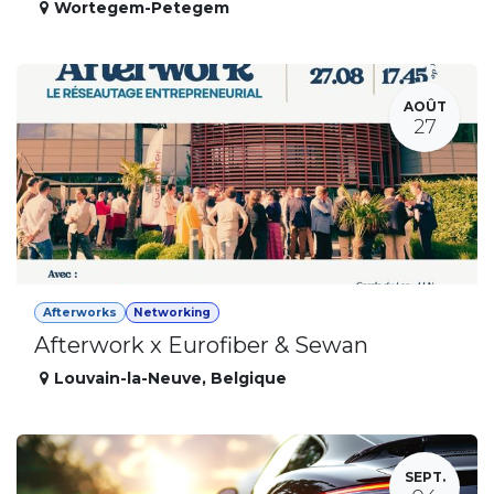
Wortegem-Petegem
AOÛT
27
Afterworks
Networking
Afterwork x Eurofiber & Sewan
Louvain-la-Neuve
,
Belgique
SEPT.