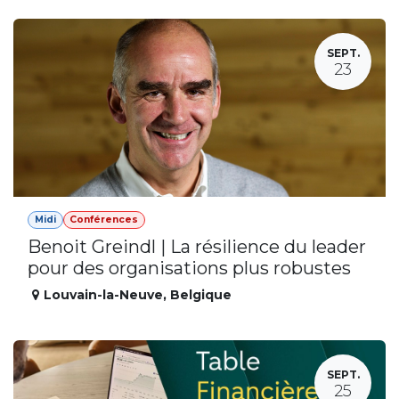
SEPT.
23
Midi
Conférences
Benoit Greindl | La résilience du leader
pour des organisations plus robustes
Louvain-la-Neuve
,
Belgique
SEPT.
25