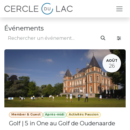
Se rendre au contenu
Événements
AOÛT
26
Member & Guest
Après-midi
Activités Passion
Golf | 5 in One au Golf de Oudenaarde