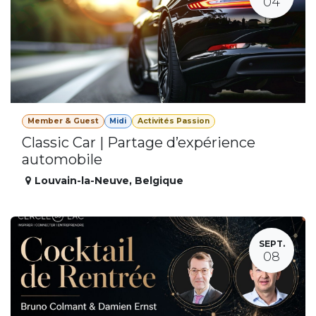
04
Member & Guest
Midi
Activités Passion
Classic Car | Partage d’expérience
automobile
Louvain-la-Neuve
,
Belgique
SEPT.
08