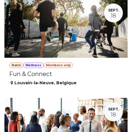
SEPT.
18
Matin
Wellness
Members only
Fun & Connect
Louvain-la-Neuve
,
Belgique
SEPT.
18