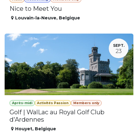
Nice to Meet You
Louvain-la-Neuve
,
Belgique
SEPT.
23
Après-midi
Activités Passion
Members only
Golf | WalLac au Royal Golf Club
d'Ardennes
Houyet
,
Belgique