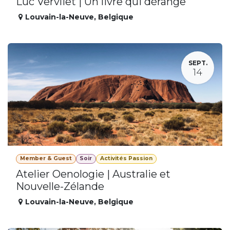
Luc Vervliet | Un livre qui dérange
Louvain-la-Neuve
,
Belgique
SEPT.
14
Member & Guest
Soir
Activités Passion
Atelier Oenologie | Australie et
Nouvelle-Zélande
Louvain-la-Neuve
,
Belgique