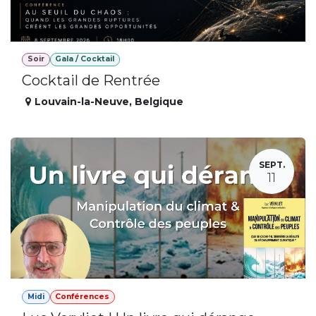
Soir
Gala / Cocktail
Cocktail de Rentrée
Louvain-la-Neuve
,
Belgique
SEPT.
11
Midi
Conférences