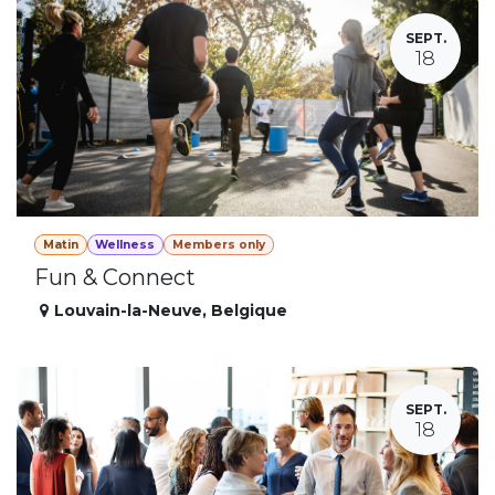
SEPT.
18
Matin
Wellness
Members only
Fun & Connect
Louvain-la-Neuve
,
Belgique
SEPT.
18