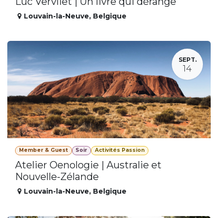
Luc Vervliet | Un livre qui dérange
Louvain-la-Neuve
,
Belgique
SEPT.
14
Member & Guest
Soir
Activités Passion
Atelier Oenologie | Australie et
Nouvelle-Zélande
Louvain-la-Neuve
,
Belgique