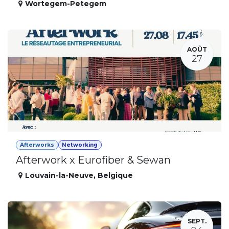
Wortegem-Petegem
AOÛT
27
Afterworks
Networking
Afterwork x Eurofiber & Sewan
Louvain-la-Neuve
,
Belgique
SEPT.