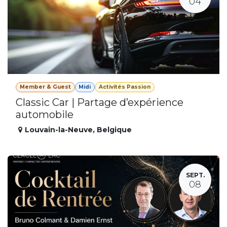
04
Member & Guest
Midi
Activités Passion
Classic Car | Partage d’expérience
automobile
Louvain-la-Neuve
,
Belgique
SEPT.
08