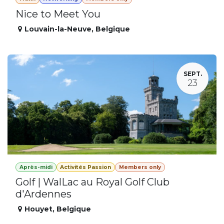
Nice to Meet You
Louvain-la-Neuve
,
Belgique
SEPT.
23
Après-midi
Activités Passion
Members only
Golf | WalLac au Royal Golf Club
d'Ardennes
Houyet
,
Belgique