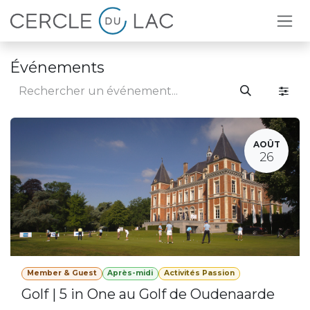
Se rendre au contenu
Événements
AOÛT
26
Member & Guest
Après-midi
Activités Passion
Golf | 5 in One au Golf de Oudenaarde