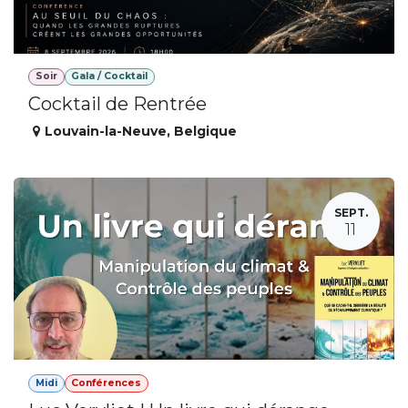
Soir
Gala / Cocktail
Cocktail de Rentrée
Louvain-la-Neuve
,
Belgique
SEPT.
11
Midi
Conférences