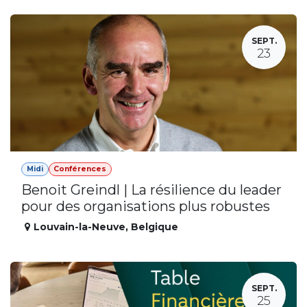
SEPT.
23
Midi
Conférences
Benoit Greindl | La résilience du leader
pour des organisations plus robustes
Louvain-la-Neuve
,
Belgique
SEPT.
25