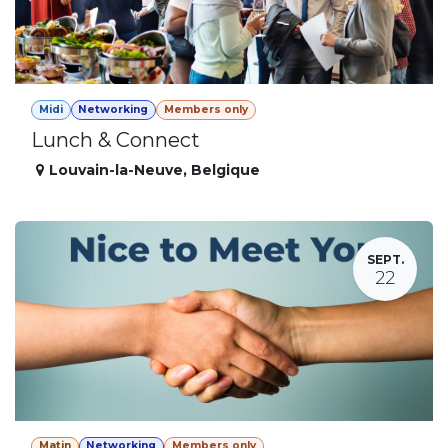
Midi
Networking
Members only
Lunch & Connect
Louvain-la-Neuve
,
Belgique
SEPT.
22
Matin
Networking
Members only