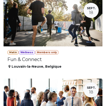
SEPT.
18
Matin
Wellness
Members only
Fun & Connect
Louvain-la-Neuve
,
Belgique
SEPT.
18