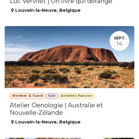
Luc Vervliet | Un livre qui dérange
Louvain-la-Neuve
,
Belgique
SEPT.
14
Member & Guest
Soir
Activités Passion
Atelier Oenologie | Australie et
Nouvelle-Zélande
Louvain-la-Neuve
,
Belgique