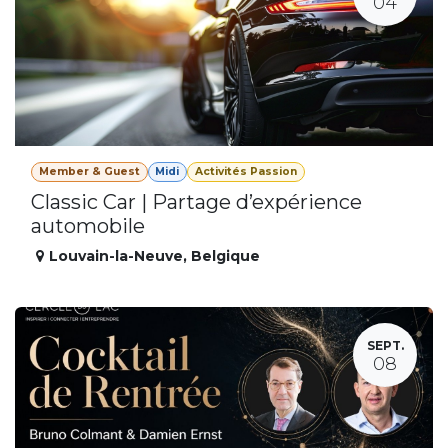
04
Member & Guest
Midi
Activités Passion
Classic Car | Partage d’expérience
automobile
Louvain-la-Neuve
,
Belgique
SEPT.
08