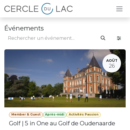
Se rendre au contenu
Événements
AOÛT
26
Member & Guest
Après-midi
Activités Passion
Golf | 5 in One au Golf de Oudenaarde