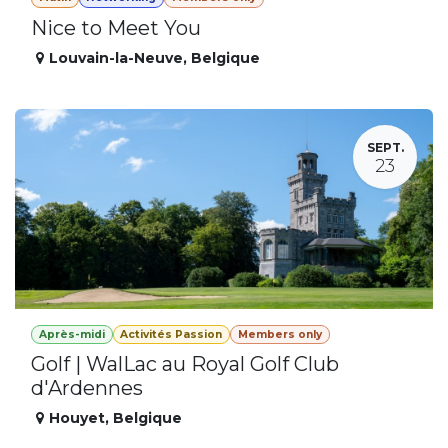
Nice to Meet You
Louvain-la-Neuve
,
Belgique
SEPT.
23
Après-midi
Activités Passion
Members only
Golf | WalLac au Royal Golf Club
d'Ardennes
Houyet
,
Belgique