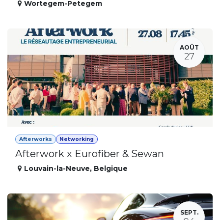
Wortegem-Petegem
AOÛT
27
Afterworks
Networking
Afterwork x Eurofiber & Sewan
Louvain-la-Neuve
,
Belgique
SEPT.