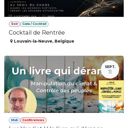
Soir
Gala / Cocktail
Cocktail de Rentrée
Louvain-la-Neuve
,
Belgique
SEPT.
11
Midi
Conférences