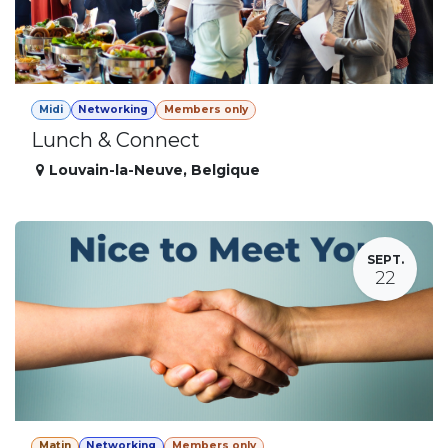
Midi
Networking
Members only
Lunch & Connect
Louvain-la-Neuve
,
Belgique
SEPT.
22
Matin
Networking
Members only