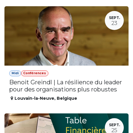
SEPT.
23
Midi
Conférences
Benoit Greindl | La résilience du leader
pour des organisations plus robustes
Louvain-la-Neuve
,
Belgique
SEPT.
25