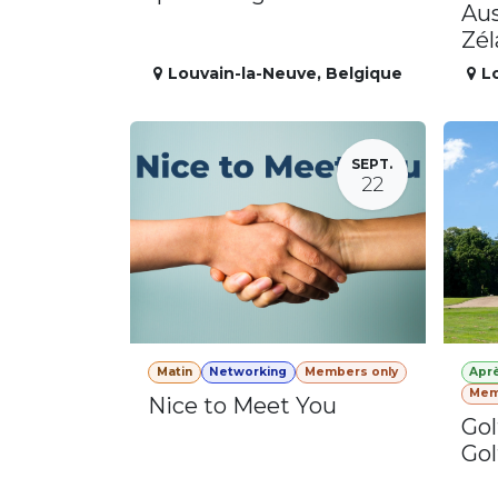
Aus
Zé
Louvain-la-Neuve
,
Belgique
L
SEPT.
22
Matin
Networking
Members only
Apr
Mem
Nice to Meet You
Gol
Gol