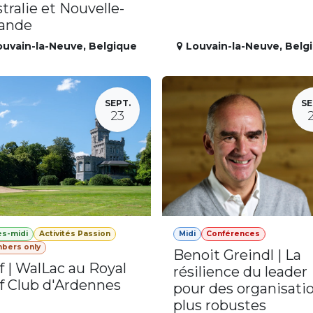
tralie et Nouvelle-
lande
ouvain-la-Neuve
,
Belgique
Louvain-la-Neuve
,
Belg
SEPT.
SE
23
ès-midi
Activités Passion
Midi
Conférences
bers only
Benoit Greindl | La
f | WalLac au Royal
résilience du leader
f Club d'Ardennes
pour des organisati
plus robustes