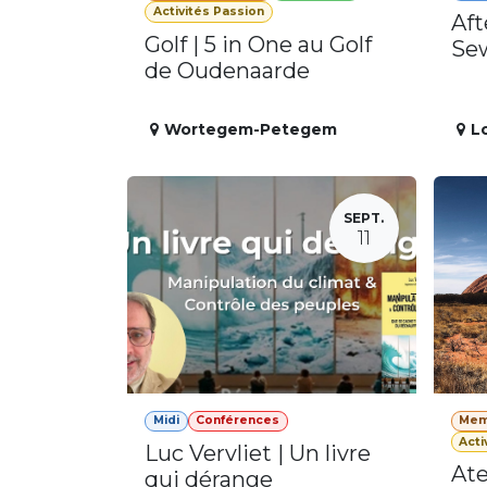
Activités Passion
Aft
Golf | 5 in One au Golf
Se
de Oudenaarde
Wortegem-Petegem
L
SEPT.
11
Midi
Conférences
Mem
Acti
Luc Vervliet | Un livre
Ate
qui dérange