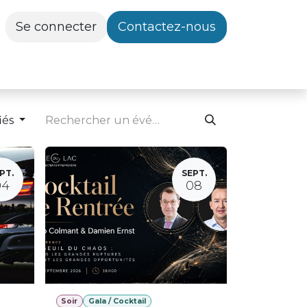
Se connecter
Contactez-nous
iés
PT.
SEPT.
04
08
Soir
Gala / Cocktail