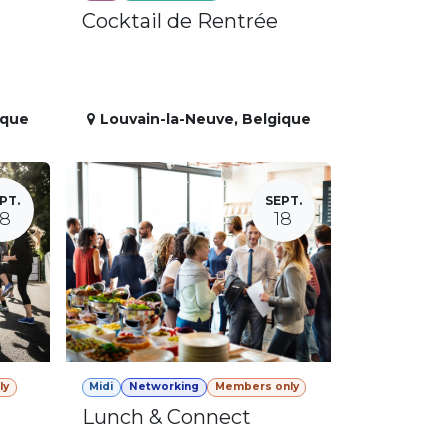
Cocktail de Rentrée
ique
Louvain-la-Neuve
,
Belgique
PT.
SEPT.
18
18
ly
Midi
Networking
Members only
Lunch & Connect