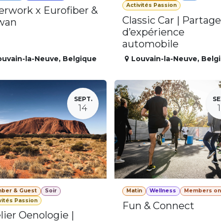
Activités Passion
erwork x Eurofiber &
Classic Car | Partage
wan
d’expérience
automobile
ouvain-la-Neuve
,
Belgique
Louvain-la-Neuve
,
Belg
SEPT.
SE
14
ber & Guest
Soir
Matin
Wellness
Members on
vités Passion
Fun & Connect
lier Oenologie |