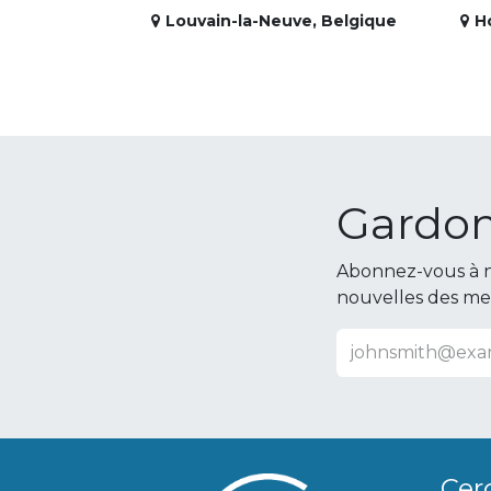
Louvain-la-Neuve
,
Belgique
H
Gardon
Abonnez-vous à n
nouvelles des m
Cer