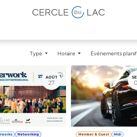
lités
Magazine
Devenir membre
Type
Horaire
Événements planif
AOÛT
SE
27
erworks
Networking
Member & Guest
Midi