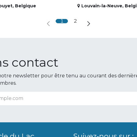
ouyet
,
Belgique
Louvain-la-Neuve
,
Belg
1
2
s contact
otre newsletter pour être tenu au courant des dernièr
embres.
cle du Lac
Suivez-nous sur :