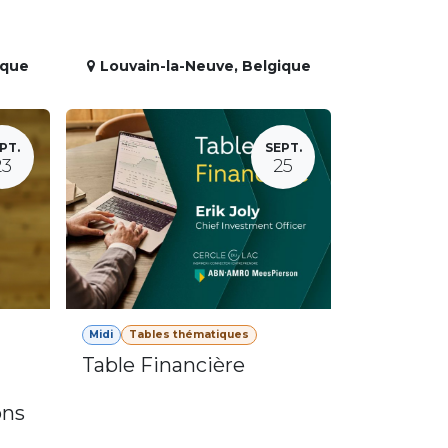
ique
Louvain-la-Neuve
,
Belgique
PT.
SEPT.
23
25
Midi
Tables thématiques
Table Financière
ons