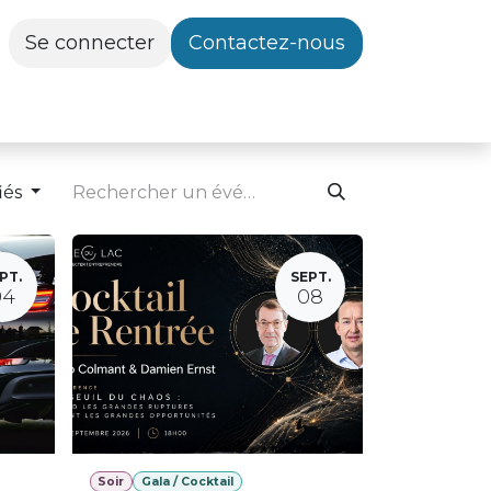
Se connecter
Contactez-nous
iés
PT.
SEPT.
04
08
Soir
Gala / Cocktail