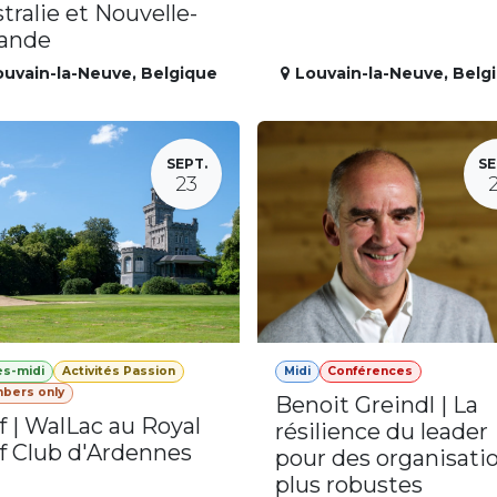
tralie et Nouvelle-
lande
ouvain-la-Neuve
,
Belgique
Louvain-la-Neuve
,
Belg
SEPT.
SE
23
ès-midi
Activités Passion
Midi
Conférences
bers only
Benoit Greindl | La
f | WalLac au Royal
résilience du leader
f Club d'Ardennes
pour des organisati
plus robustes