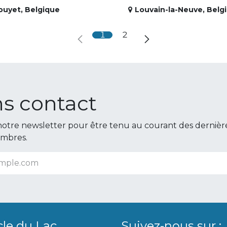
ouyet
,
Belgique
Louvain-la-Neuve
,
Belg
1
2
s contact
otre newsletter pour être tenu au courant des dernièr
embres.
cle du Lac
Suivez-nous sur :