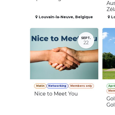
Aus
Zé
Louvain-la-Neuve
,
Belgique
L
SEPT.
22
Matin
Networking
Members only
Apr
Mem
Nice to Meet You
Gol
Gol