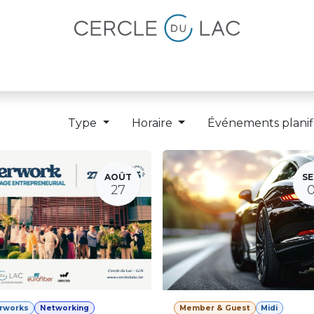
lités
Magazine
Devenir membre
Type
Horaire
Événements planif
AOÛT
SE
27
erworks
Networking
Member & Guest
Midi