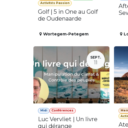
Activités Passion
Aft
Golf | 5 in One au Golf
Se
de Oudenaarde
Wortegem-Petegem
L
SEPT.
11
Midi
Conférences
Mem
Acti
Luc Vervliet | Un livre
Ate
qui dérange