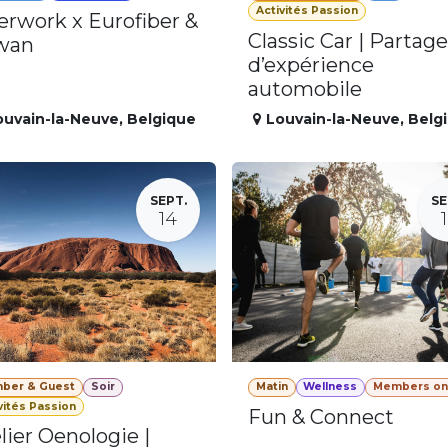
Activités Passion
erwork x Eurofiber &
Classic Car | Partage
wan
d’expérience
automobile
ouvain-la-Neuve
,
Belgique
Louvain-la-Neuve
,
Belg
SEPT.
SE
14
ber & Guest
Soir
Matin
Wellness
Members on
vités Passion
Fun & Connect
lier Oenologie |