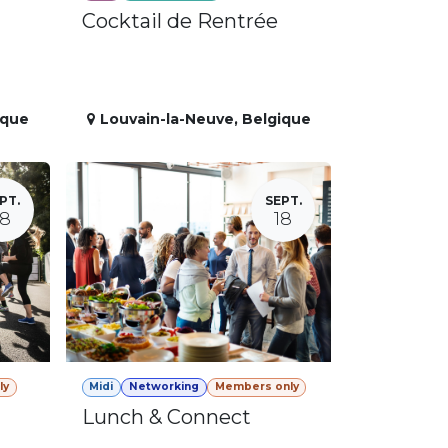
Cocktail de Rentrée
ique
Louvain-la-Neuve
,
Belgique
PT.
SEPT.
18
18
ly
Midi
Networking
Members only
Lunch & Connect