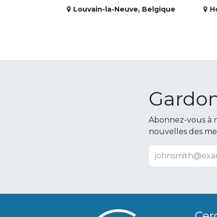
Louvain-la-Neuve
,
Belgique
H
Gardon
Abonnez-vous à n
nouvelles des m
Cer