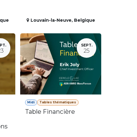
ique
Louvain-la-Neuve
,
Belgique
PT.
SEPT.
23
25
Midi
Tables thématiques
Table Financière
ons