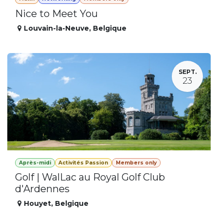
Nice to Meet You
Louvain-la-Neuve
,
Belgique
SEPT.
23
Après-midi
Activités Passion
Members only
Golf | WalLac au Royal Golf Club
d'Ardennes
Houyet
,
Belgique