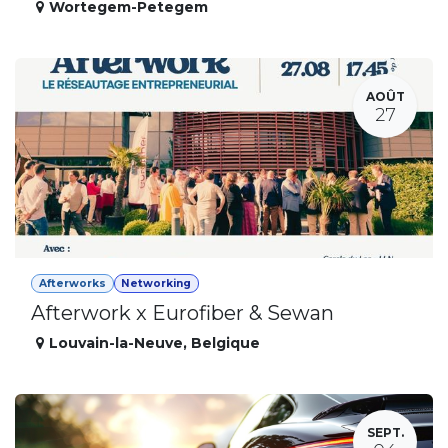
Wortegem-Petegem
AOÛT
27
Afterworks
Networking
Afterwork x Eurofiber & Sewan
Louvain-la-Neuve
,
Belgique
SEPT.