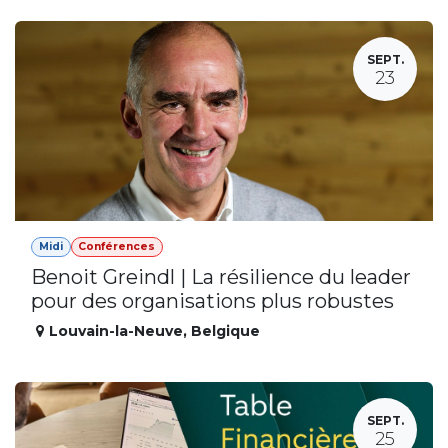
SEPT.
23
Midi
Conférences
Benoit Greindl | La résilience du leader
pour des organisations plus robustes
Louvain-la-Neuve
,
Belgique
SEPT.
25