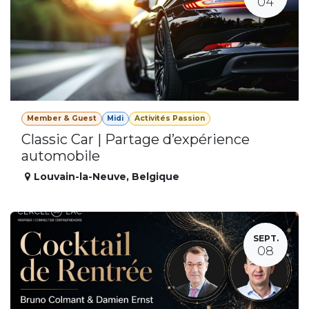
04
Member & Guest
Midi
Activités Passion
Classic Car | Partage d’expérience
automobile
Louvain-la-Neuve
,
Belgique
SEPT.
08