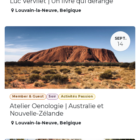
Luc Vervliet | Un livre qui dérange
Louvain-la-Neuve
,
Belgique
SEPT.
14
Member & Guest
Soir
Activités Passion
Atelier Oenologie | Australie et
Nouvelle-Zélande
Louvain-la-Neuve
,
Belgique