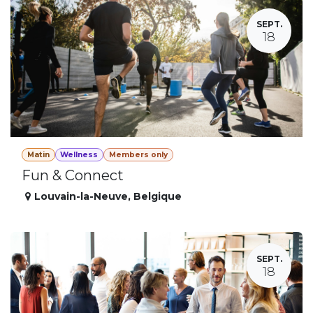
SEPT.
18
Matin
Wellness
Members only
Fun & Connect
Louvain-la-Neuve
,
Belgique
SEPT.
18