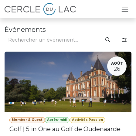
Se rendre au contenu
Événements
AOÛT
26
Member & Guest
Après-midi
Activités Passion
Golf | 5 in One au Golf de Oudenaarde