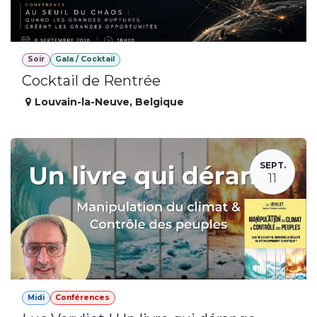
Soir
Gala / Cocktail
Cocktail de Rentrée
Louvain-la-Neuve
,
Belgique
SEPT.
11
Midi
Conférences