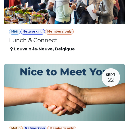
Midi
Networking
Members only
Lunch & Connect
Louvain-la-Neuve
,
Belgique
SEPT.
22
Matin
Networking
Members only