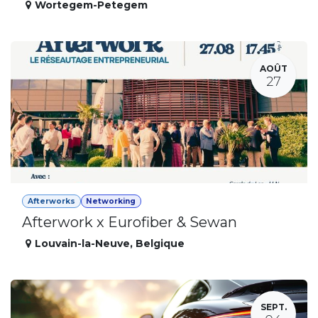
Wortegem-Petegem
AOÛT
27
Afterworks
Networking
Afterwork x Eurofiber & Sewan
Louvain-la-Neuve
,
Belgique
SEPT.