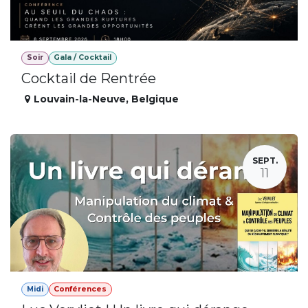
Soir
Gala / Cocktail
Cocktail de Rentrée
Louvain-la-Neuve
,
Belgique
SEPT.
11
Midi
Conférences