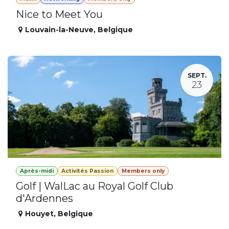
Nice to Meet You
Louvain-la-Neuve
,
Belgique
SEPT.
23
Après-midi
Activités Passion
Members only
Golf | WalLac au Royal Golf Club
d'Ardennes
Houyet
,
Belgique