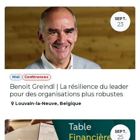
SEPT.
23
Midi
Conférences
Benoit Greindl | La résilience du leader
pour des organisations plus robustes
Louvain-la-Neuve
,
Belgique
SEPT.
25