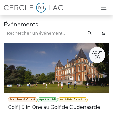
Se rendre au contenu
Événements
AOÛT
26
Member & Guest
Après-midi
Activités Passion
Golf | 5 in One au Golf de Oudenaarde