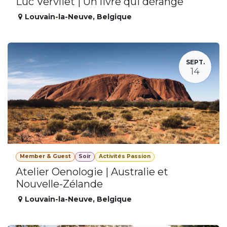
Luc Vervliet | Un livre qui dérange
Louvain-la-Neuve
,
Belgique
SEPT.
14
Member & Guest
Soir
Activités Passion
Atelier Oenologie | Australie et
Nouvelle-Zélande
Louvain-la-Neuve
,
Belgique