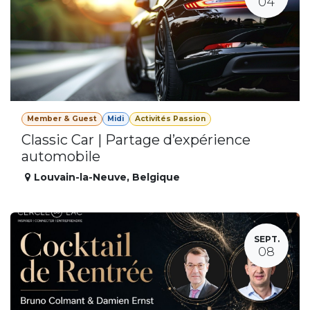
04
Member & Guest
Midi
Activités Passion
Classic Car | Partage d’expérience
automobile
Louvain-la-Neuve
,
Belgique
SEPT.
08