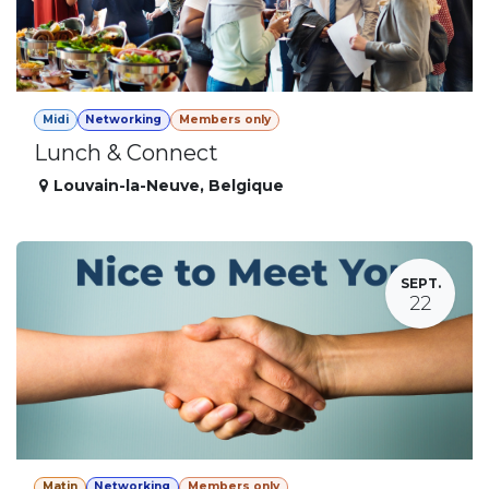
Midi
Networking
Members only
Lunch & Connect
Louvain-la-Neuve
,
Belgique
SEPT.
22
Matin
Networking
Members only