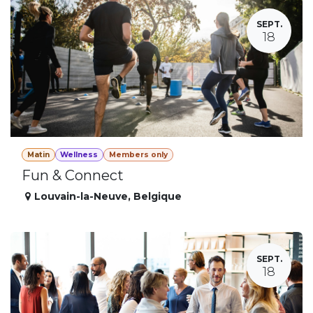
SEPT.
18
Matin
Wellness
Members only
Fun & Connect
Louvain-la-Neuve
,
Belgique
SEPT.
18