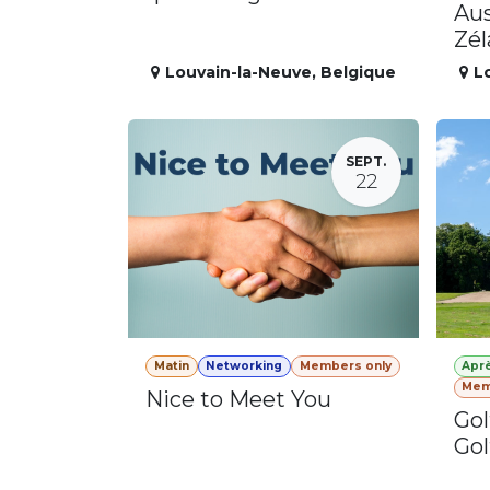
Aus
Zé
Louvain-la-Neuve
,
Belgique
L
SEPT.
22
Matin
Networking
Members only
Apr
Mem
Nice to Meet You
Gol
Gol