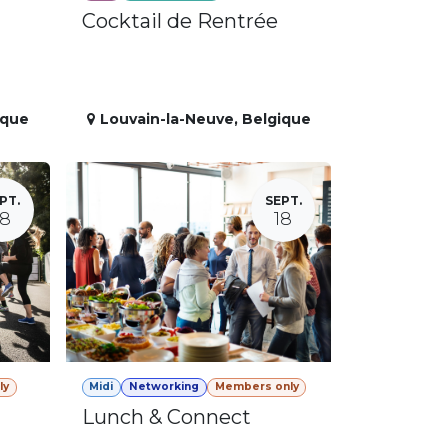
Cocktail de Rentrée
ique
Louvain-la-Neuve
,
Belgique
PT.
SEPT.
18
18
ly
Midi
Networking
Members only
Lunch & Connect