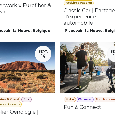
Activités Passion
erwork x Eurofiber &
Classic Car | Partage
wan
d’expérience
automobile
ouvain-la-Neuve
,
Belgique
Louvain-la-Neuve
,
Belg
SEPT.
SE
14
ber & Guest
Soir
Matin
Wellness
Members on
vités Passion
Fun & Connect
lier Oenologie |