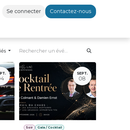
Se connecter
Contactez-nous
iés
PT.
SEPT.
04
08
Soir
Gala / Cocktail