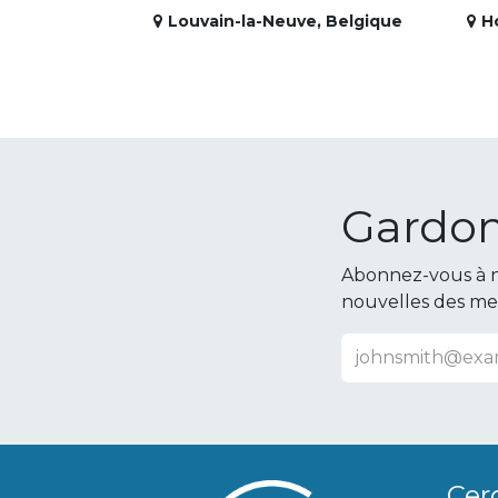
Louvain-la-Neuve
,
Belgique
H
Gardon
Abonnez-vous à n
nouvelles des m
Cer