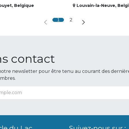
ouyet
,
Belgique
Louvain-la-Neuve
,
Belg
1
2
s contact
otre newsletter pour être tenu au courant des dernièr
embres.
cle du Lac
Suivez-nous sur :