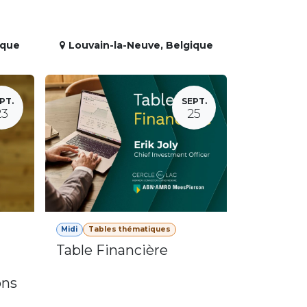
ique
Louvain-la-Neuve
,
Belgique
PT.
SEPT.
23
25
Midi
Tables thématiques
Table Financière
ons