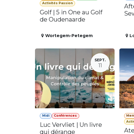
Activités Passion
Aft
Golf | 5 in One au Golf
Se
de Oudenaarde
Wortegem-Petegem
L
SEPT.
11
Midi
Conférences
Mem
Acti
Luc Vervliet | Un livre
Ate
qui dérange