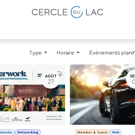
lités
Magazine
Devenir membre
Type
Horaire
Événements planif
AOÛT
SE
27
erworks
Networking
Member & Guest
Midi