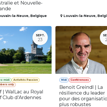
tralie et Nouvelle-
lande
ouvain-la-Neuve
,
Belgique
Louvain-la-Neuve
,
Belg
SEPT.
SE
23
ès-midi
Activités Passion
Midi
Conférences
bers only
Benoit Greindl | La
f | WalLac au Royal
résilience du leader
f Club d'Ardennes
pour des organisati
plus robustes