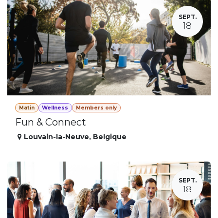
SEPT.
18
Matin
Wellness
Members only
Fun & Connect
Louvain-la-Neuve
,
Belgique
SEPT.
18