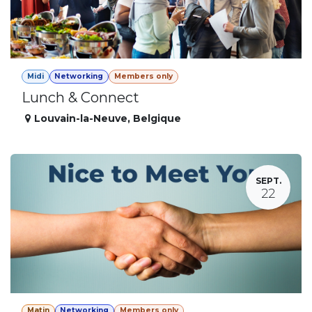
Midi
Networking
Members only
Lunch & Connect
Louvain-la-Neuve
,
Belgique
SEPT.
22
Matin
Networking
Members only