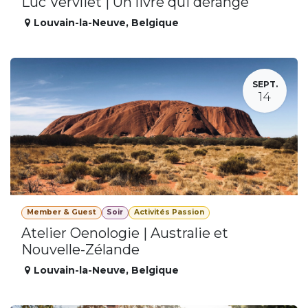
Luc Vervliet | Un livre qui dérange
Louvain-la-Neuve
,
Belgique
SEPT.
14
Member & Guest
Soir
Activités Passion
Atelier Oenologie | Australie et
Nouvelle-Zélande
Louvain-la-Neuve
,
Belgique