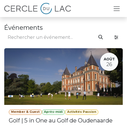
Se rendre au contenu
Événements
AOÛT
26
Member & Guest
Après-midi
Activités Passion
Golf | 5 in One au Golf de Oudenaarde