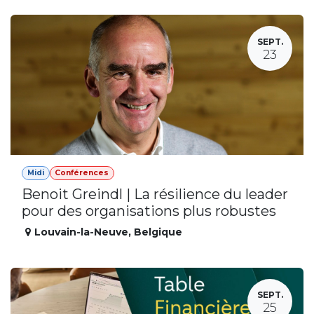
SEPT.
23
Midi
Conférences
Benoit Greindl | La résilience du leader
pour des organisations plus robustes
Louvain-la-Neuve
,
Belgique
SEPT.
25