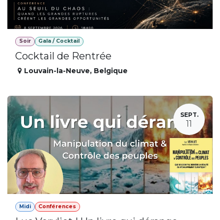
Soir
Gala / Cocktail
Cocktail de Rentrée
Louvain-la-Neuve
,
Belgique
SEPT.
11
Midi
Conférences