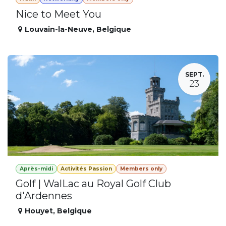
Nice to Meet You
Louvain-la-Neuve
,
Belgique
SEPT.
23
Après-midi
Activités Passion
Members only
Golf | WalLac au Royal Golf Club
d'Ardennes
Houyet
,
Belgique