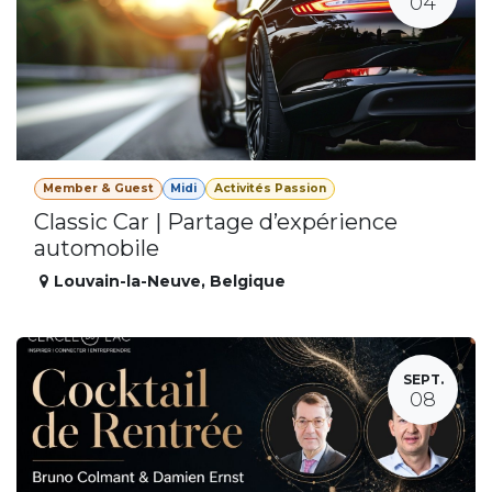
04
Member & Guest
Midi
Activités Passion
Classic Car | Partage d’expérience
automobile
Louvain-la-Neuve
,
Belgique
SEPT.
08