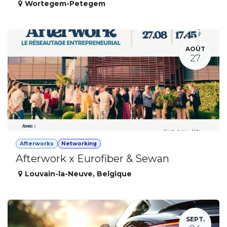
Wortegem-Petegem
AOÛT
27
Afterworks
Networking
Afterwork x Eurofiber & Sewan
Louvain-la-Neuve
,
Belgique
SEPT.