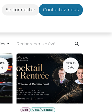
Se connecter
Contactez-nous
iés
PT.
SEPT.
04
08
Soir
Gala / Cocktail