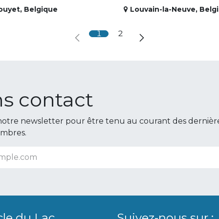
ouyet
,
Belgique
Louvain-la-Neuve
,
Belg
1
2
s contact
otre newsletter pour être tenu au courant des dernièr
embres.
cle du Lac
Suivez-nous sur :