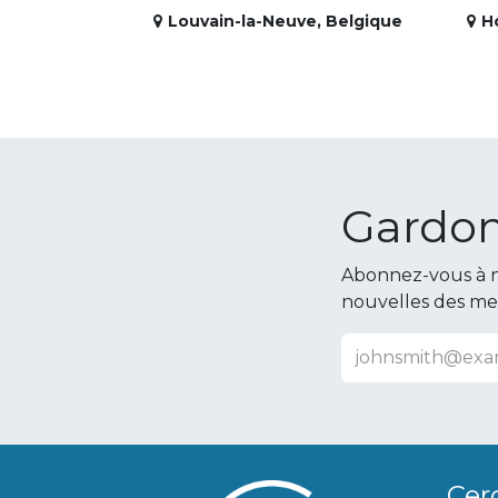
Louvain-la-Neuve
,
Belgique
H
Gardon
Abonnez-vous à n
nouvelles des m
Cer