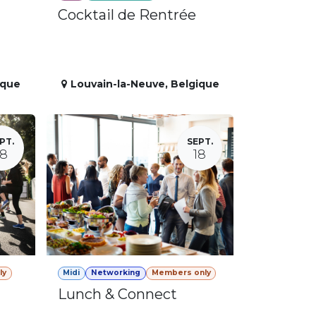
Cocktail de Rentrée
ique
Louvain-la-Neuve
,
Belgique
PT.
SEPT.
18
18
ly
Midi
Networking
Members only
Lunch & Connect