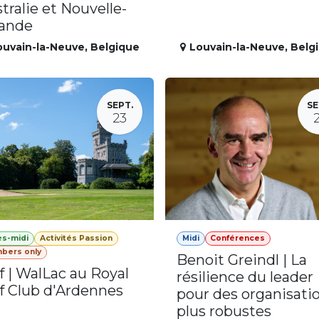
tralie et Nouvelle-
lande
ouvain-la-Neuve
,
Belgique
Louvain-la-Neuve
,
Belg
SEPT.
SE
23
ès-midi
Activités Passion
Midi
Conférences
bers only
Benoit Greindl | La
f | WalLac au Royal
résilience du leader
f Club d'Ardennes
pour des organisati
plus robustes