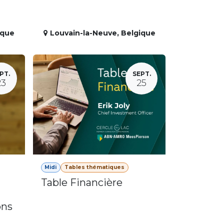
ique
Louvain-la-Neuve
,
Belgique
PT.
SEPT.
23
25
Midi
Tables thématiques
Table Financière
ons