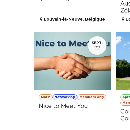
Aus
Zé
Louvain-la-Neuve
,
Belgique
L
SEPT.
22
Matin
Networking
Members only
Apr
Mem
Nice to Meet You
Gol
Gol