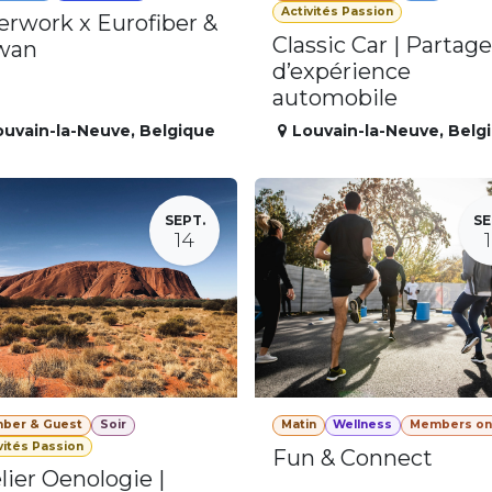
Activités Passion
erwork x Eurofiber &
Classic Car | Partage
wan
d’expérience
automobile
ouvain-la-Neuve
,
Belgique
Louvain-la-Neuve
,
Belg
SEPT.
SE
14
ber & Guest
Soir
Matin
Wellness
Members on
vités Passion
Fun & Connect
lier Oenologie |