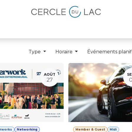
lités
Magazine
Devenir membre
Type
Horaire
Événements planif
AOÛT
SE
27
erworks
Networking
Member & Guest
Midi