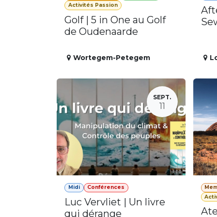
Activités Passion
Aft
Golf | 5 in One au Golf
Se
de Oudenaarde
Wortegem-Petegem
L
SEPT.
11
Midi
Conférences
Mem
Acti
Luc Vervliet | Un livre
Ate
qui dérange