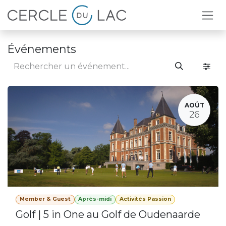
Se rendre au contenu
Événements
AOÛT
26
Member & Guest
Après-midi
Activités Passion
Golf | 5 in One au Golf de Oudenaarde