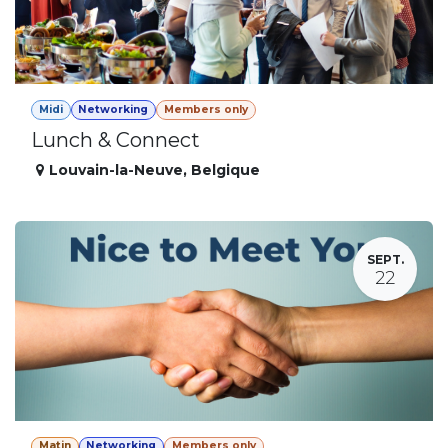
Midi
Networking
Members only
Lunch & Connect
Louvain-la-Neuve
,
Belgique
SEPT.
22
Matin
Networking
Members only