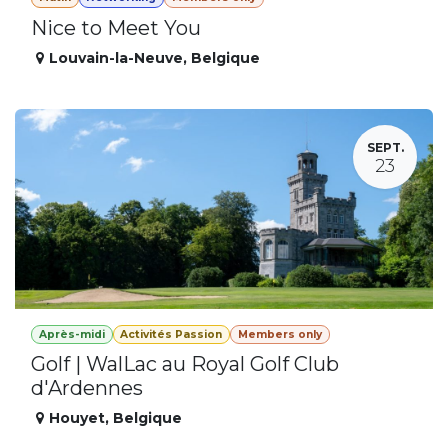
Nice to Meet You
Louvain-la-Neuve
,
Belgique
SEPT.
23
Après-midi
Activités Passion
Members only
Golf | WalLac au Royal Golf Club
d'Ardennes
Houyet
,
Belgique