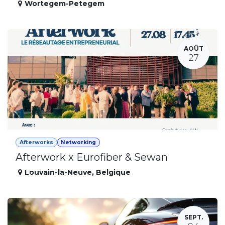
Wortegem-Petegem
AOÛT
27
Afterworks
Networking
Afterwork x Eurofiber & Sewan
Louvain-la-Neuve
,
Belgique
SEPT.