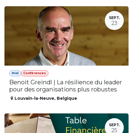
SEPT.
23
Midi
Conférences
Benoit Greindl | La résilience du leader
pour des organisations plus robustes
Louvain-la-Neuve
,
Belgique
SEPT.
25