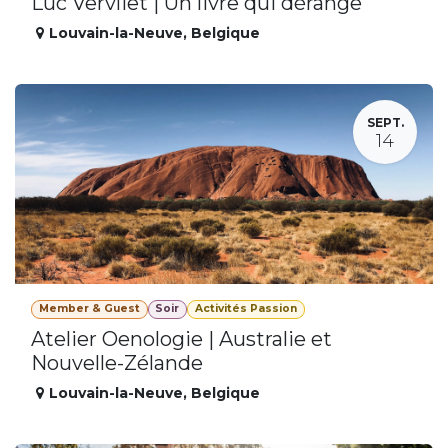
Luc Vervliet | Un livre qui dérange
Louvain-la-Neuve
,
Belgique
SEPT.
14
Member & Guest
Soir
Activités Passion
Atelier Oenologie | Australie et
Nouvelle-Zélande
Louvain-la-Neuve
,
Belgique