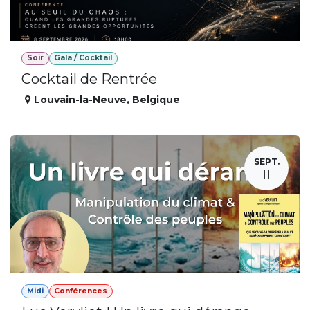
Soir
Gala / Cocktail
Cocktail de Rentrée
Louvain-la-Neuve
,
Belgique
SEPT.
11
Midi
Conférences