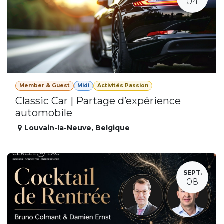
04
Member & Guest
Midi
Activités Passion
Classic Car | Partage d’expérience
automobile
Louvain-la-Neuve
,
Belgique
SEPT.
08