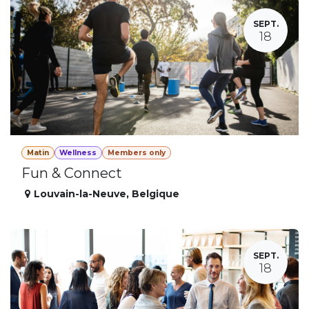
SEPT.
18
Matin
Wellness
Members only
Fun & Connect
Louvain-la-Neuve
,
Belgique
SEPT.
18