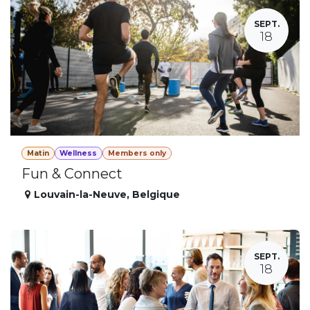
SEPT.
18
Matin
Wellness
Members only
Fun & Connect
Louvain-la-Neuve
,
Belgique
SEPT.
18