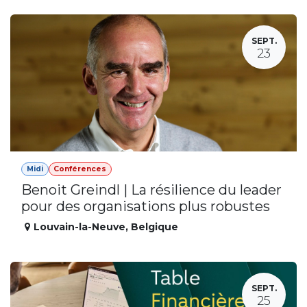
SEPT.
23
Midi
Conférences
Benoit Greindl | La résilience du leader
pour des organisations plus robustes
Louvain-la-Neuve
,
Belgique
SEPT.
25