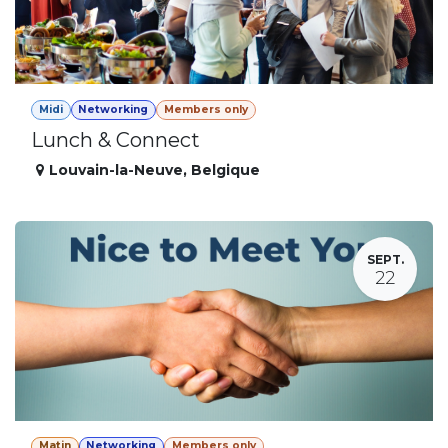
Midi
Networking
Members only
Lunch & Connect
Louvain-la-Neuve
,
Belgique
SEPT.
22
Matin
Networking
Members only