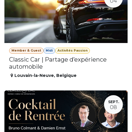
04
Member & Guest
Midi
Activités Passion
Classic Car | Partage d’expérience
automobile
Louvain-la-Neuve
,
Belgique
SEPT.
08