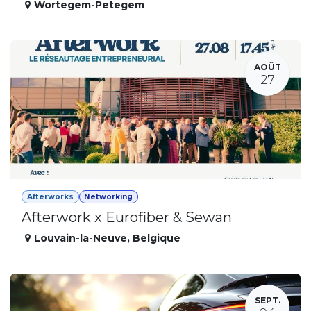
Wortegem-Petegem
AOÛT
27
Afterworks
Networking
Afterwork x Eurofiber & Sewan
Louvain-la-Neuve
,
Belgique
SEPT.