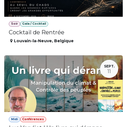
Soir
Gala / Cocktail
Cocktail de Rentrée
Louvain-la-Neuve
,
Belgique
SEPT.
11
Midi
Conférences