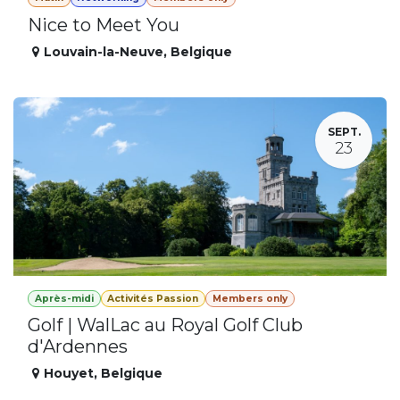
Nice to Meet You
Louvain-la-Neuve
,
Belgique
SEPT.
23
Après-midi
Activités Passion
Members only
Golf | WalLac au Royal Golf Club
d'Ardennes
Houyet
,
Belgique