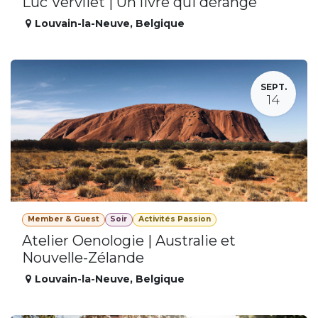
Luc Vervliet | Un livre qui dérange
Louvain-la-Neuve
,
Belgique
SEPT.
14
Member & Guest
Soir
Activités Passion
Atelier Oenologie | Australie et
Nouvelle-Zélande
Louvain-la-Neuve
,
Belgique