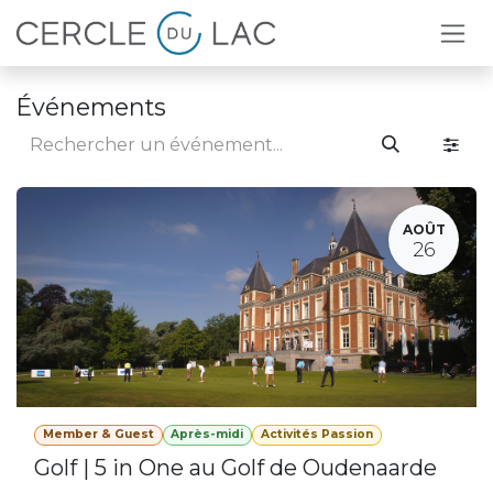
Se rendre au contenu
Événements
AOÛT
26
Member & Guest
Après-midi
Activités Passion
Golf | 5 in One au Golf de Oudenaarde