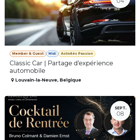
04
Member & Guest
Midi
Activités Passion
Classic Car | Partage d’expérience
automobile
Louvain-la-Neuve
,
Belgique
SEPT.
08