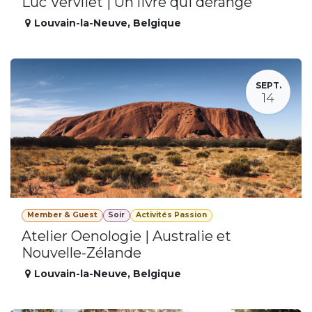
Luc Vervliet | Un livre qui dérange
Louvain-la-Neuve
,
Belgique
SEPT.
14
Member & Guest
Soir
Activités Passion
Atelier Oenologie | Australie et
Nouvelle-Zélande
Louvain-la-Neuve
,
Belgique