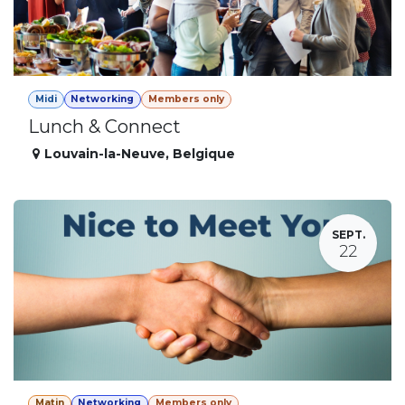
Midi
Networking
Members only
Lunch & Connect
Louvain-la-Neuve
,
Belgique
SEPT.
22
Matin
Networking
Members only