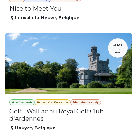
Nice to Meet You
Louvain-la-Neuve
,
Belgique
SEPT.
23
Après-midi
Activités Passion
Members only
Golf | WalLac au Royal Golf Club
d'Ardennes
Houyet
,
Belgique