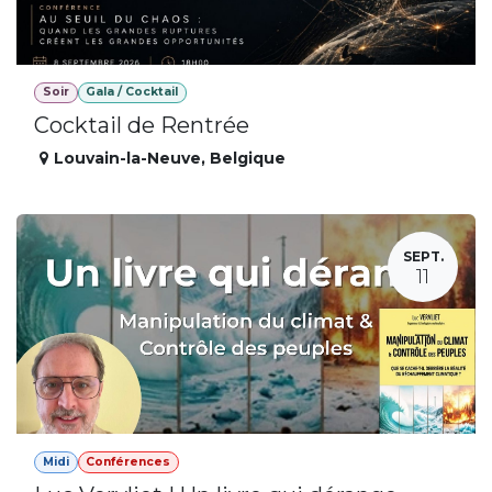
Soir
Gala / Cocktail
Cocktail de Rentrée
Louvain-la-Neuve
,
Belgique
SEPT.
11
Midi
Conférences