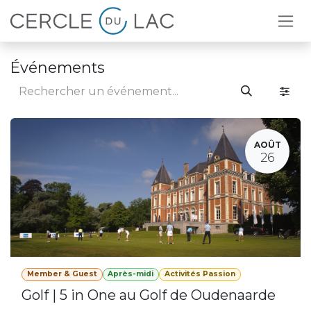
Se rendre au contenu
Événements
AOÛT
26
Member & Guest
Après-midi
Activités Passion
Golf | 5 in One au Golf de Oudenaarde