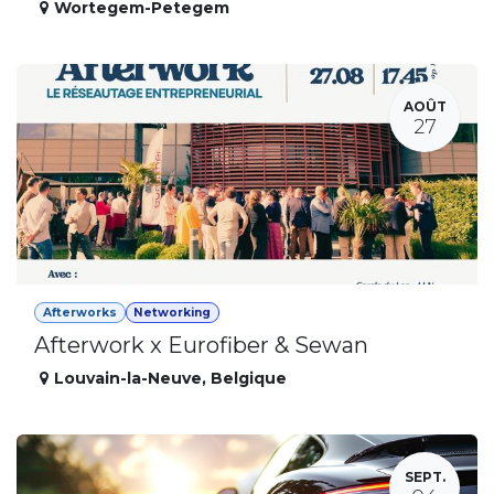
Wortegem-Petegem
AOÛT
27
Afterworks
Networking
Afterwork x Eurofiber & Sewan
Louvain-la-Neuve
,
Belgique
SEPT.