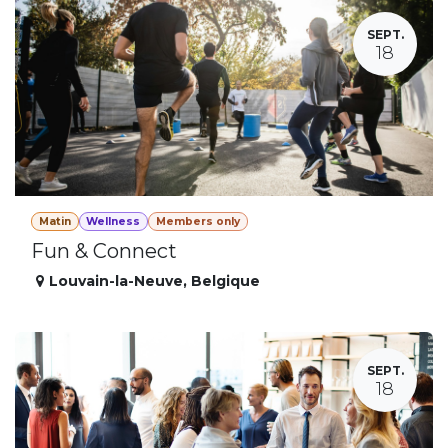
SEPT.
18
Matin
Wellness
Members only
Fun & Connect
Louvain-la-Neuve
,
Belgique
SEPT.
18