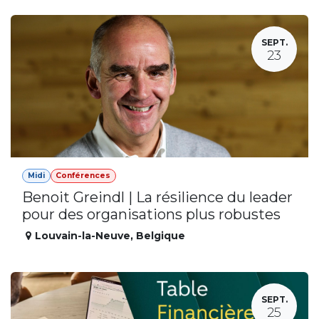
SEPT.
23
Midi
Conférences
Benoit Greindl | La résilience du leader
pour des organisations plus robustes
Louvain-la-Neuve
,
Belgique
SEPT.
25