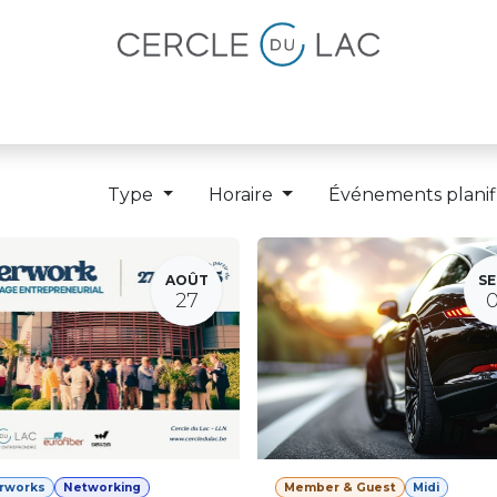
lités
Magazine
Devenir membre
Type
Horaire
Événements planif
AOÛT
SE
27
erworks
Networking
Member & Guest
Midi