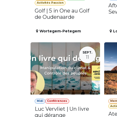
Activités Passion
Aft
Golf | 5 in One au Golf
Se
de Oudenaarde
Wortegem-Petegem
L
SEPT.
11
Midi
Conférences
Mem
Acti
Luc Vervliet | Un livre
Ate
qui dérange