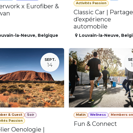
Activités Passion
erwork x Eurofiber &
Classic Car | Partage
wan
d’expérience
automobile
ouvain-la-Neuve
,
Belgique
Louvain-la-Neuve
,
Belg
SEPT.
SE
14
ber & Guest
Soir
Matin
Wellness
Members on
vités Passion
Fun & Connect
lier Oenologie |