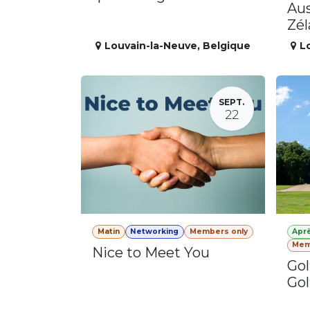
Aus
Zé
Louvain-la-Neuve
,
Belgique
L
SEPT.
22
Matin
Networking
Members only
Apr
Mem
Nice to Meet You
Gol
Gol