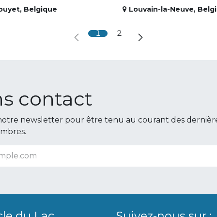
ouyet
,
Belgique
Louvain-la-Neuve
,
Belg
1
2
s contact
otre newsletter pour être tenu au courant des dernièr
embres.
cle du Lac
Suivez-nous sur :