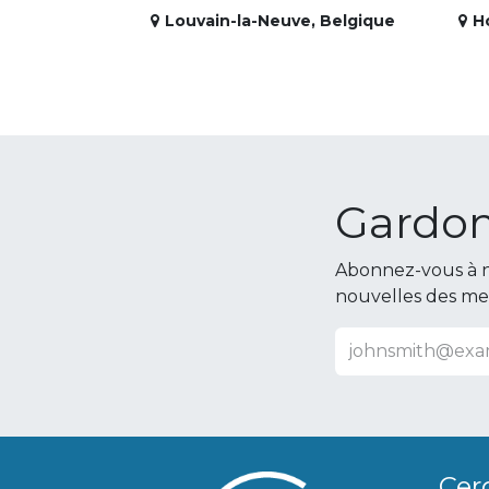
Louvain-la-Neuve
,
Belgique
H
Gardon
Abonnez-vous à n
nouvelles des m
Cer