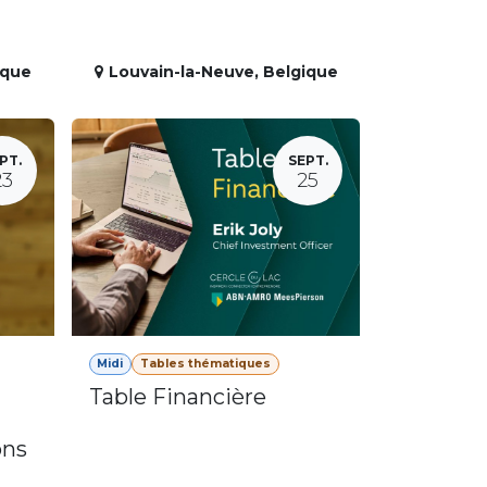
ique
Louvain-la-Neuve
,
Belgique
PT.
SEPT.
23
25
Midi
Tables thématiques
Table Financière
ons