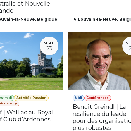
tralie et Nouvelle-
lande
ouvain-la-Neuve
,
Belgique
Louvain-la-Neuve
,
Belg
SEPT.
SE
23
ès-midi
Activités Passion
Midi
Conférences
bers only
Benoit Greindl | La
f | WalLac au Royal
résilience du leader
f Club d'Ardennes
pour des organisati
plus robustes