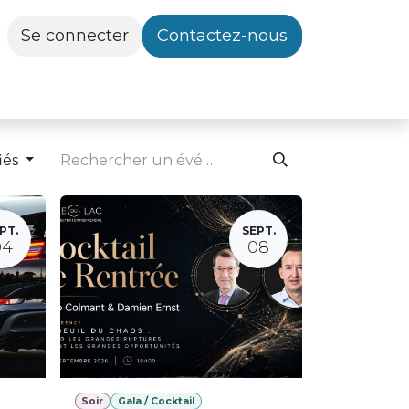
Se connecter
Contactez-nous
iés
PT.
SEPT.
04
08
Soir
Gala / Cocktail