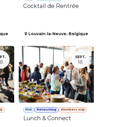
Cocktail de Rentrée
ique
Louvain-la-Neuve
,
Belgique
PT.
SEPT.
18
18
ly
Midi
Networking
Members only
Lunch & Connect