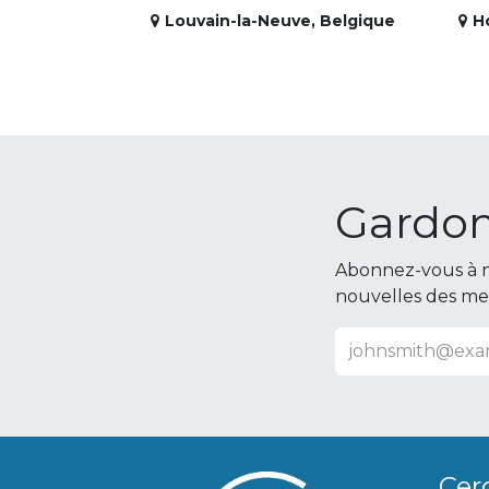
Louvain-la-Neuve
,
Belgique
H
Gardon
Abonnez-vous à n
nouvelles des m
Cer