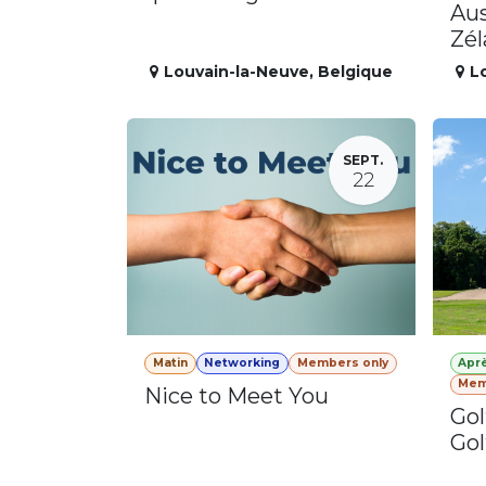
Aus
Zé
Louvain-la-Neuve
,
Belgique
L
SEPT.
22
Matin
Networking
Members only
Apr
Mem
Nice to Meet You
Gol
Gol