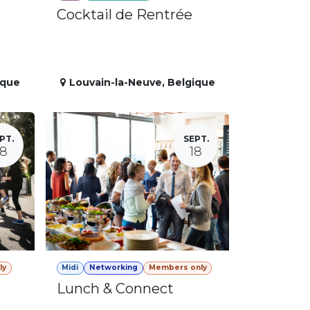
Cocktail de Rentrée
ique
Louvain-la-Neuve
,
Belgique
PT.
SEPT.
18
18
ly
Midi
Networking
Members only
Lunch & Connect