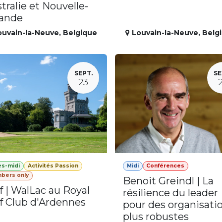
tralie et Nouvelle-
lande
ouvain-la-Neuve
,
Belgique
Louvain-la-Neuve
,
Belg
SEPT.
SE
23
ès-midi
Activités Passion
Midi
Conférences
bers only
Benoit Greindl | La
f | WalLac au Royal
résilience du leader
f Club d'Ardennes
pour des organisati
plus robustes