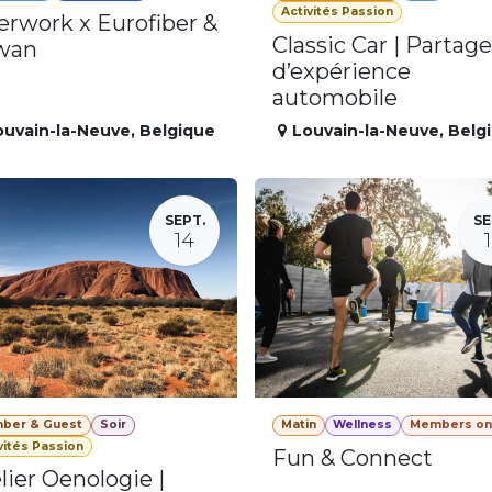
Activités Passion
erwork x Eurofiber &
Classic Car | Partage
wan
d’expérience
automobile
ouvain-la-Neuve
,
Belgique
Louvain-la-Neuve
,
Belg
SEPT.
SE
14
ber & Guest
Soir
Matin
Wellness
Members on
vités Passion
Fun & Connect
lier Oenologie |