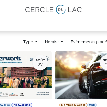
lités
Magazine
Devenir membre
Type
Horaire
Événements planif
AOÛT
SE
27
erworks
Networking
Member & Guest
Midi