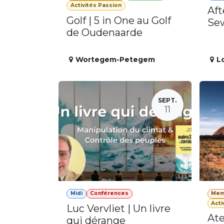
Activités Passion
Aft
Golf | 5 in One au Golf
Se
de Oudenaarde
Wortegem-Petegem
L
SEPT.
11
Midi
Conférences
Mem
Acti
Luc Vervliet | Un livre
Ate
qui dérange