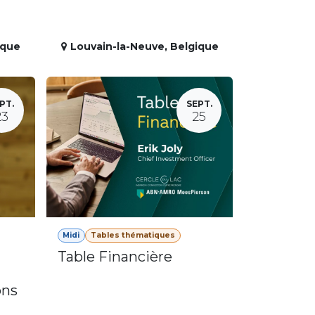
ique
Louvain-la-Neuve
,
Belgique
PT.
SEPT.
23
25
Midi
Tables thématiques
Table Financière
ons