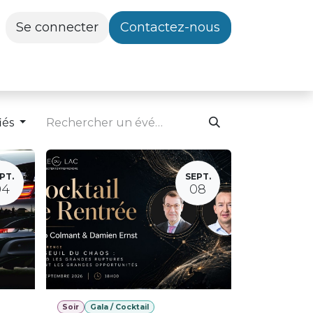
Se connecter
Contactez-nous
iés
PT.
SEPT.
04
08
Soir
Gala / Cocktail