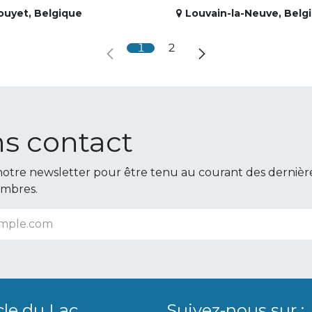
ouyet
,
Belgique
Louvain-la-Neuve
,
Belg
1
2
s contact
otre newsletter pour être tenu au courant des dernièr
embres.
cle du Lac
Suivez-nous sur :