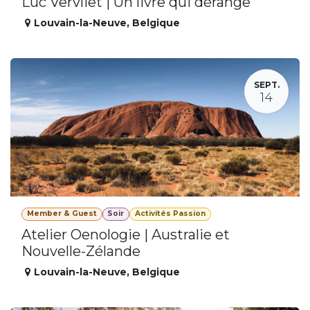
Luc Vervliet | Un livre qui dérange
Louvain-la-Neuve
,
Belgique
SEPT.
14
Member & Guest
Soir
Activités Passion
Atelier Oenologie | Australie et
Nouvelle-Zélande
Louvain-la-Neuve
,
Belgique