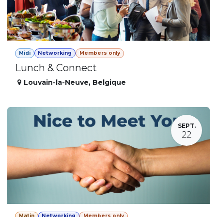
Midi
Networking
Members only
Lunch & Connect
Louvain-la-Neuve
,
Belgique
SEPT.
22
Matin
Networking
Members only