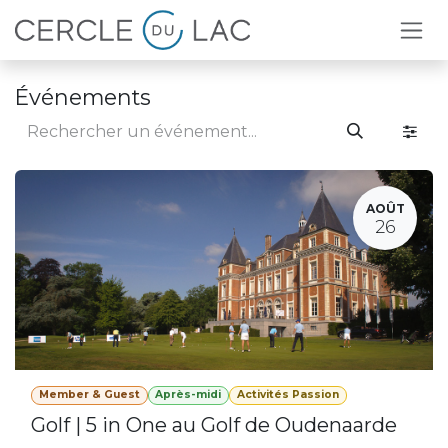
Se rendre au contenu
Événements
AOÛT
26
Member & Guest
Après-midi
Activités Passion
Golf | 5 in One au Golf de Oudenaarde