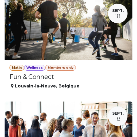
SEPT.
18
Matin
Wellness
Members only
Fun & Connect
Louvain-la-Neuve
,
Belgique
SEPT.
18