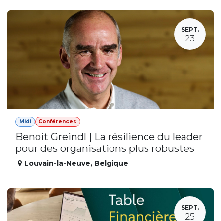
SEPT.
23
Midi
Conférences
Benoit Greindl | La résilience du leader
pour des organisations plus robustes
Louvain-la-Neuve
,
Belgique
SEPT.
25