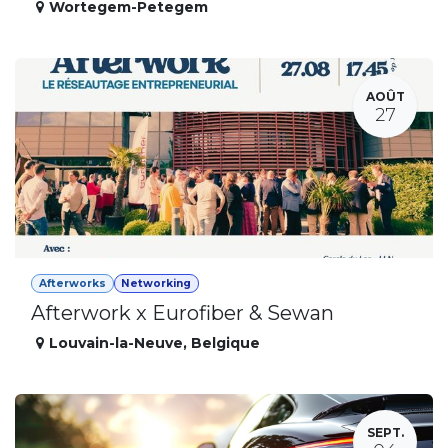
Wortegem-Petegem
AOÛT
27
Afterworks
Networking
Afterwork x Eurofiber & Sewan
Louvain-la-Neuve
,
Belgique
SEPT.