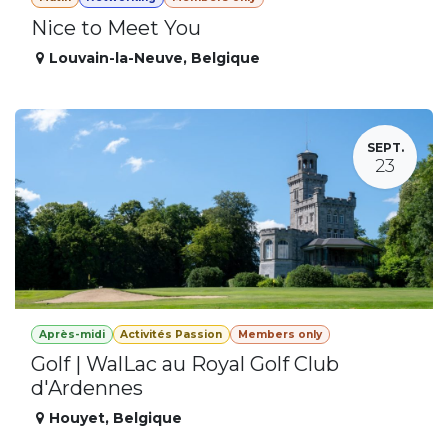
Nice to Meet You
Louvain-la-Neuve
,
Belgique
SEPT.
23
Après-midi
Activités Passion
Members only
Golf | WalLac au Royal Golf Club
d'Ardennes
Houyet
,
Belgique