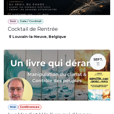
Soir
Gala / Cocktail
Cocktail de Rentrée
Louvain-la-Neuve
,
Belgique
SEPT.
11
Midi
Conférences