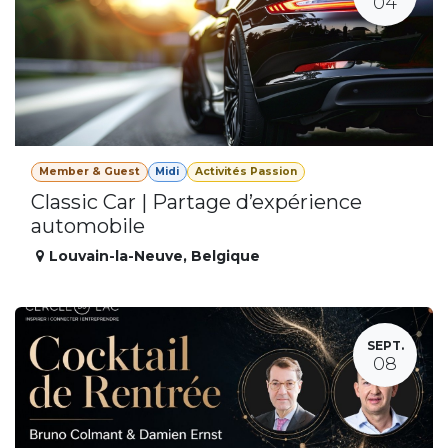
04
Member & Guest
Midi
Activités Passion
Classic Car | Partage d’expérience
automobile
Louvain-la-Neuve
,
Belgique
SEPT.
08