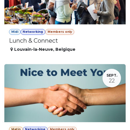
Midi
Networking
Members only
Lunch & Connect
Louvain-la-Neuve
,
Belgique
SEPT.
22
Matin
Networking
Members only