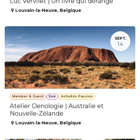
Luc Vervliet | Un livre qui dérange
Louvain-la-Neuve
,
Belgique
SEPT.
14
Member & Guest
Soir
Activités Passion
Atelier Oenologie | Australie et
Nouvelle-Zélande
Louvain-la-Neuve
,
Belgique