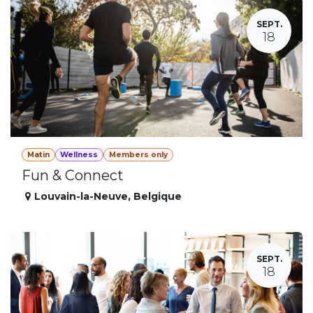
SEPT.
18
Matin
Wellness
Members only
Fun & Connect
Louvain-la-Neuve
,
Belgique
SEPT.
18