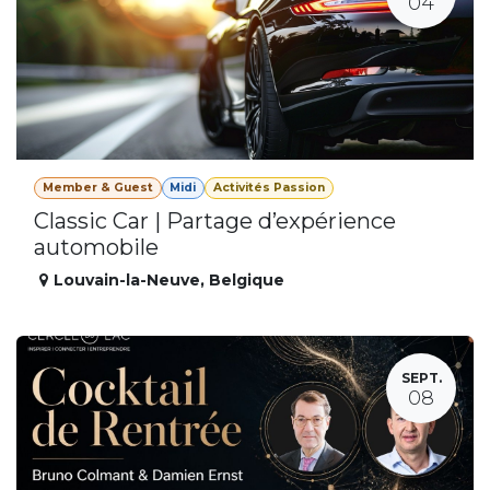
04
Member & Guest
Midi
Activités Passion
Classic Car | Partage d’expérience
automobile
Louvain-la-Neuve
,
Belgique
SEPT.
08