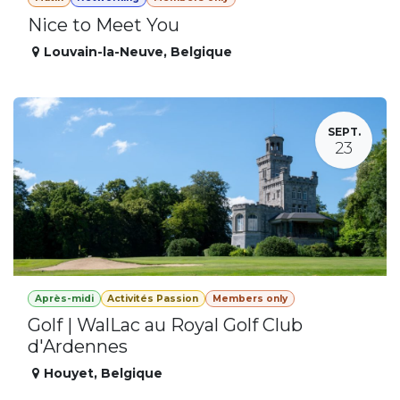
Nice to Meet You
Louvain-la-Neuve
,
Belgique
SEPT.
23
Après-midi
Activités Passion
Members only
Golf | WalLac au Royal Golf Club
d'Ardennes
Houyet
,
Belgique