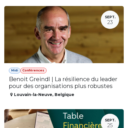
SEPT.
23
Midi
Conférences
Benoit Greindl | La résilience du leader
pour des organisations plus robustes
Louvain-la-Neuve
,
Belgique
SEPT.
25