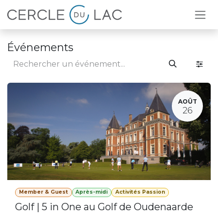
Se rendre au contenu
Événements
AOÛT
26
Member & Guest
Après-midi
Activités Passion
Golf | 5 in One au Golf de Oudenaarde