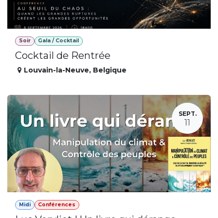
Soir
Gala / Cocktail
Cocktail de Rentrée
Louvain-la-Neuve
,
Belgique
SEPT.
11
Midi
Conférences