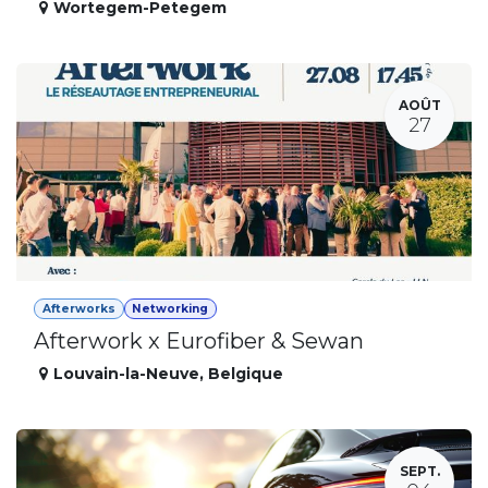
Wortegem-Petegem
AOÛT
27
Afterworks
Networking
Afterwork x Eurofiber & Sewan
Louvain-la-Neuve
,
Belgique
SEPT.