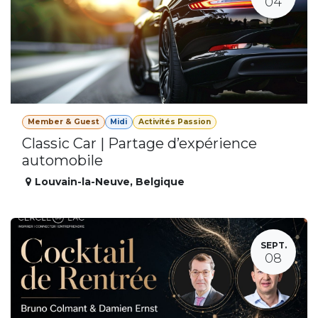
04
Member & Guest
Midi
Activités Passion
Classic Car | Partage d’expérience
automobile
Louvain-la-Neuve
,
Belgique
SEPT.
08