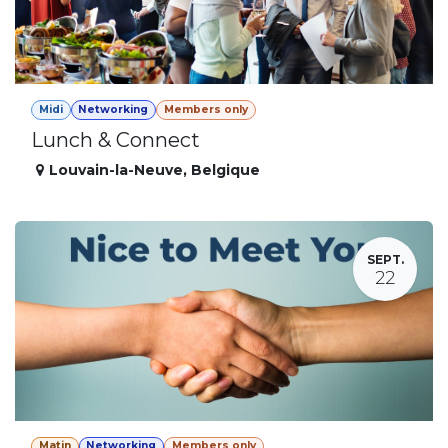
Midi
Networking
Members only
Lunch & Connect
Louvain-la-Neuve
,
Belgique
SEPT.
22
Matin
Networking
Members only