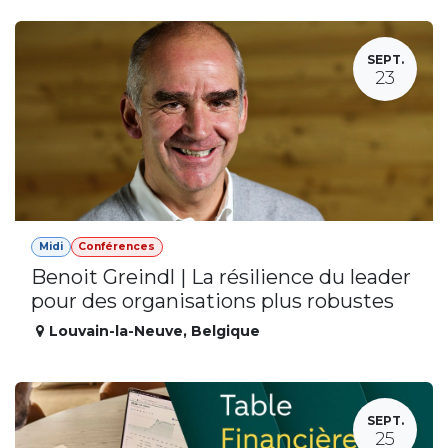
SEPT.
23
Midi
Conférences
Benoit Greindl | La résilience du leader
pour des organisations plus robustes
Louvain-la-Neuve
,
Belgique
SEPT.
25