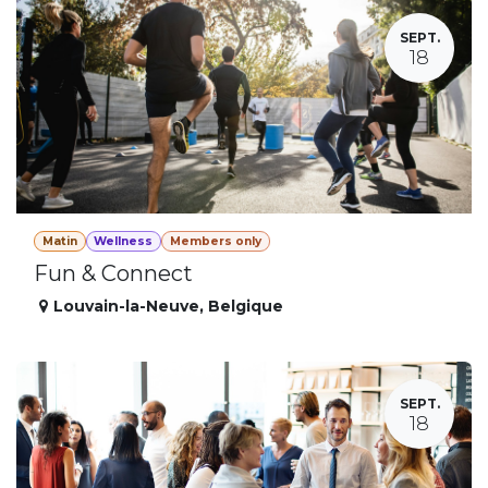
SEPT.
18
Matin
Wellness
Members only
Fun & Connect
Louvain-la-Neuve
,
Belgique
SEPT.
18