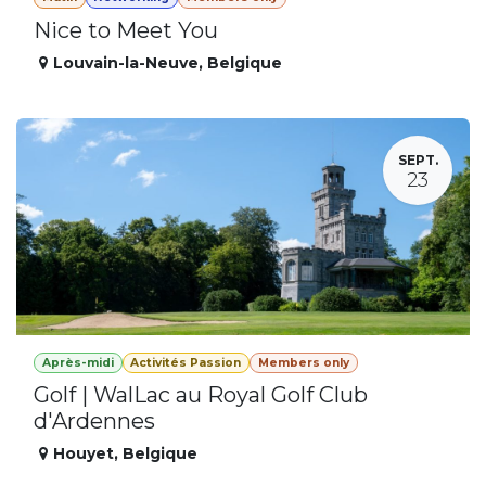
Nice to Meet You
Louvain-la-Neuve
,
Belgique
SEPT.
23
Après-midi
Activités Passion
Members only
Golf | WalLac au Royal Golf Club
d'Ardennes
Houyet
,
Belgique