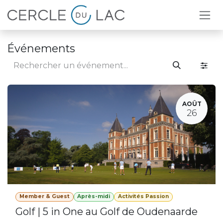
Se rendre au contenu
Événements
AOÛT
26
Member & Guest
Après-midi
Activités Passion
Golf | 5 in One au Golf de Oudenaarde