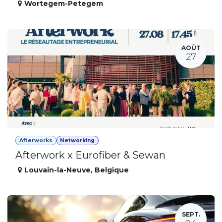
Wortegem-Petegem
AOÛT
27
Afterworks
Networking
Afterwork x Eurofiber & Sewan
Louvain-la-Neuve
,
Belgique
SEPT.