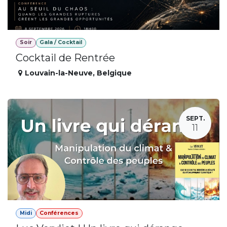
Soir
Gala / Cocktail
Cocktail de Rentrée
Louvain-la-Neuve
,
Belgique
SEPT.
11
Midi
Conférences