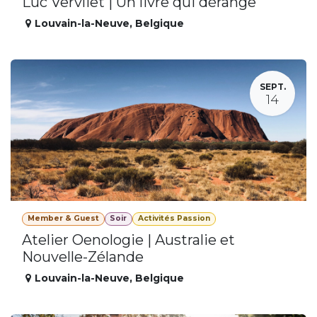
Luc Vervliet | Un livre qui dérange
Louvain-la-Neuve
,
Belgique
SEPT.
14
Member & Guest
Soir
Activités Passion
Atelier Oenologie | Australie et
Nouvelle-Zélande
Louvain-la-Neuve
,
Belgique