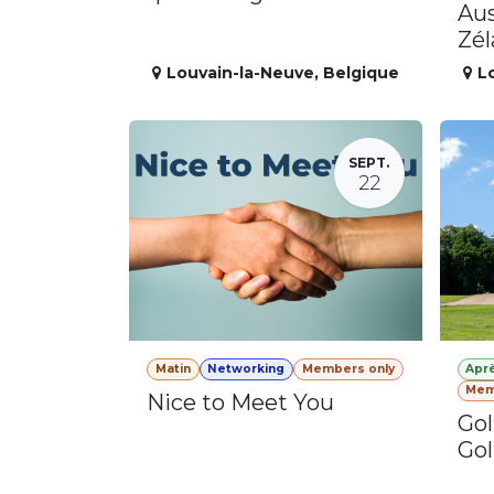
Aus
Zé
Louvain-la-Neuve
,
Belgique
L
SEPT.
22
Matin
Networking
Members only
Apr
Mem
Nice to Meet You
Gol
Gol