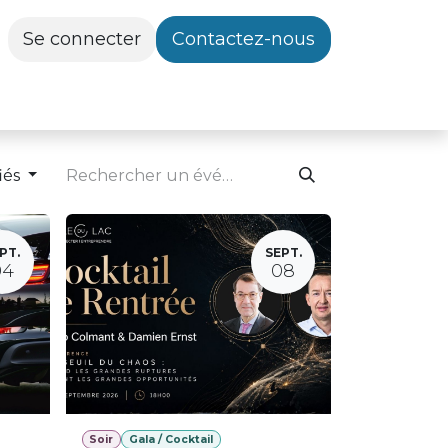
Se connecter
Contactez-nous
iés
PT.
SEPT.
04
08
Soir
Gala / Cocktail