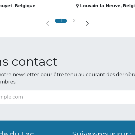
ouyet
,
Belgique
Louvain-la-Neuve
,
Belg
1
2
s contact
otre newsletter pour être tenu au courant des dernièr
embres.
cle du Lac
Suivez-nous sur :