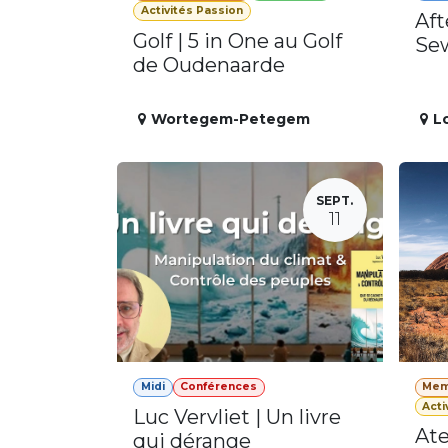
Activités Passion
Aft
Golf | 5 in One au Golf
Se
de Oudenaarde
Wortegem-Petegem
L
SEPT.
11
Midi
Conférences
Mem
Acti
Luc Vervliet | Un livre
Ate
qui dérange