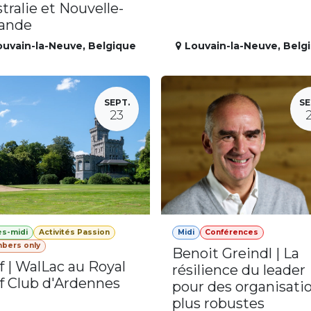
tralie et Nouvelle-
lande
ouvain-la-Neuve
,
Belgique
Louvain-la-Neuve
,
Belg
SEPT.
SE
23
ès-midi
Activités Passion
Midi
Conférences
bers only
Benoit Greindl | La
f | WalLac au Royal
résilience du leader
f Club d'Ardennes
pour des organisati
plus robustes