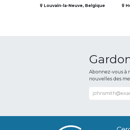
Louvain-la-Neuve
,
Belgique
H
Gardon
Abonnez-vous à n
nouvelles des m
Cer