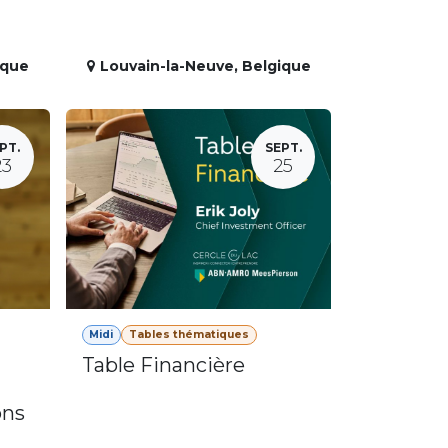
ique
Louvain-la-Neuve
,
Belgique
PT.
SEPT.
23
25
Midi
Tables thématiques
Table Financière
ons