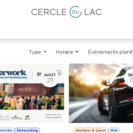
lités
Magazine
Devenir membre
Type
Horaire
Événements planif
AOÛT
SE
27
erworks
Networking
Member & Guest
Midi