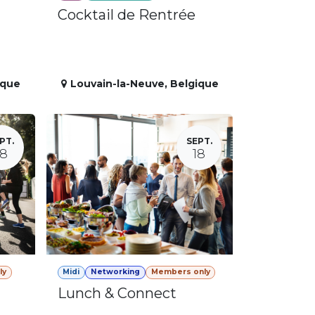
Cocktail de Rentrée
ique
Louvain-la-Neuve
,
Belgique
PT.
SEPT.
18
18
ly
Midi
Networking
Members only
Lunch & Connect