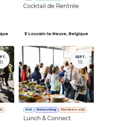
Cocktail de Rentrée
ique
Louvain-la-Neuve
,
Belgique
PT.
SEPT.
18
18
ly
Midi
Networking
Members only
Lunch & Connect