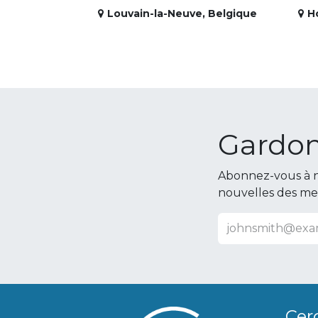
Louvain-la-Neuve
,
Belgique
H
Gardon
Abonnez-vous à n
nouvelles des m
Cer