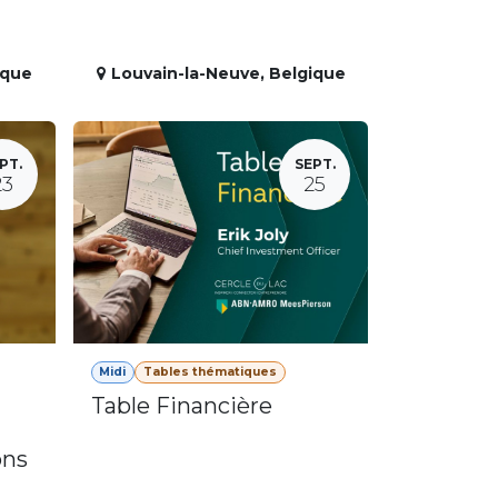
ique
Louvain-la-Neuve
,
Belgique
PT.
SEPT.
23
25
Midi
Tables thématiques
Table Financière
ons