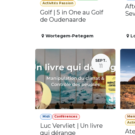
Activités Passion
Aft
Golf | 5 in One au Golf
Se
de Oudenaarde
Wortegem-Petegem
L
SEPT.
11
Midi
Conférences
Mem
Acti
Luc Vervliet | Un livre
Ate
qui dérange