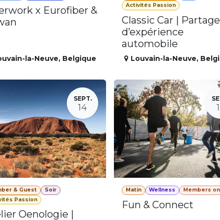
Activités Passion
erwork x Eurofiber &
Classic Car | Partage
wan
d’expérience
automobile
ouvain-la-Neuve
,
Belgique
Louvain-la-Neuve
,
Belg
SEPT.
SE
14
ber & Guest
Soir
Matin
Wellness
Members on
vités Passion
Fun & Connect
lier Oenologie |