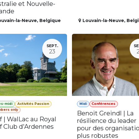
tralie et Nouvelle-
lande
ouvain-la-Neuve
,
Belgique
Louvain-la-Neuve
,
Belg
SEPT.
SE
23
ès-midi
Activités Passion
Midi
Conférences
bers only
Benoit Greindl | La
f | WalLac au Royal
résilience du leader
f Club d'Ardennes
pour des organisati
plus robustes