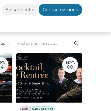
Se connecter
Contactez-nous
iés
PT.
SEPT.
04
08
Soir
Gala / Cocktail