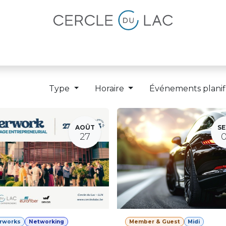
lités
Magazine
Devenir membre
Type
Horaire
Événements planif
AOÛT
SE
27
erworks
Networking
Member & Guest
Midi