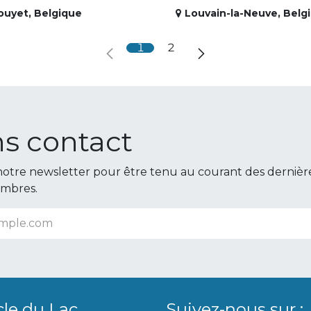
ouyet
,
Belgique
Louvain-la-Neuve
,
Belg
1
2
s contact
otre newsletter pour être tenu au courant des dernièr
embres.
cle du Lac
Suivez-nous sur :