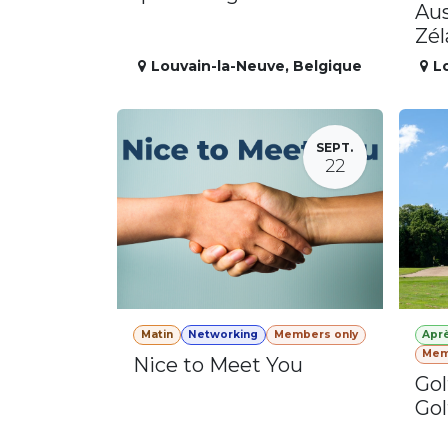
Aus
Zé
Louvain-la-Neuve
,
Belgique
L
SEPT.
22
Matin
Networking
Members only
Apr
Mem
Nice to Meet You
Gol
Gol